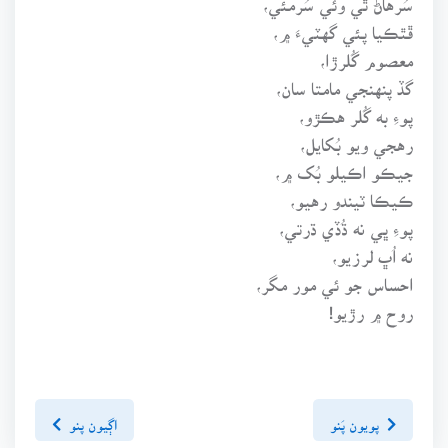
ڦٿڪيا پئي گهٽيءَ ۾،
معصوم گُلرڙا،
گڏ پنهنجي مامتا سان،
پوءِ به گُلر هڪڙو،
رهجي ويو بُکايل،
جيڪو اڪيلو بُک ۾،
ڪيڪا ٽيندو رهيو،
پوءِ ڀي نه ڌُڏي ڌرتي،
نه اُڀ لرزيو،
احساس جو ئي مور مگر،
روح ۾ رڙيو!
پويون پَنو
اڳيون پنو