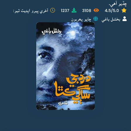
ڇڏيو آهي.
4.5/5.0
3108
1237
آخري ڀيرو اپڊيٽ ٿيو:
بخشل باغي
ڇاپو پھريون