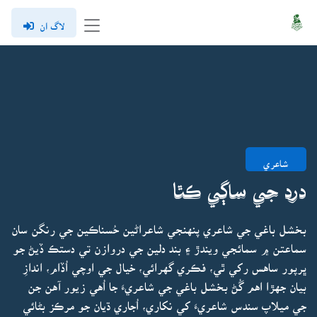
لاگ ان
شاعري
درد جي ساڳي ڪٿا
بخشل باغي جي شاعري پنهنجي شاعراڻين حُسناڪين جي رنگن سان
سماعتن ۾ سمائجي ويندڙ ۽ بند دلين جي دروازن تي دستڪ ڏيڻ جو
ڀرپور ساهس رکي ٿي، فڪري گهرائي، خيال جي اوچي اُڏام، اندازِ
بيان جهڙا اهم گُڻ بخشل باغي جي شاعريءَ جا اُهي زيور آهن جن
جي ميلاپ سندس شاعريءَ کي نکاري، اُجاري ڌيان جو مرڪز بڻائي