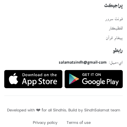
پراجيڪٽ
فونٽ سرور
لفظيڪار
پيغامِ قرآن
رابطو
اي-ميل:
salamatsindh@gmail.com
Developed with ❤️ for all Sindhis. Build by
SindhSalamat
team
Privacy policy
Terms of use