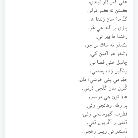
ڪيئن نه ڪيو ٽولو،
گڏ ماءُ سان رُلندا ها،
پاڙي ۾ گند جي هُو،
رهندا ها ڍير تي،
ڪيڏو نه ساٿ تن جو،
وڻندو هو اکين کي،
ڇانيل هئي فضا تي،
رنگين رُت بسنتي،
جهُومي پئي خوشيءَ مان،
گُلرن سان گڏجي ڌرتي.
هاءِ! ٽڙڻ جي موسم،
پر وِهَه، وهاٽجي وئي،
فطرت، گهوماٽجي وئي،
ڏندن ۾ آڱريون ڏئي،
ڏسندو ئي ويس رهجي،
سُرهاڻ ٿي وئي سُرمئي،