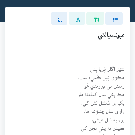
ميونسپالٽي
ننڍڙ اگُلر ڦِريا پئي،
هڪڙي نِٻل ڪُتيءَ سان،
رستن تي ڊوڙندي هُو،
هڪ ٻئي سان کيڏندا ها،
بُکِ ۾ سُڪل ٿڻن کي،
واري سان چنبڙندا ها،
پوءِ به نٻل هيڻي،
ڪيئن نه پئي ٻچن کي،
هئي کير ڌارائيندي،