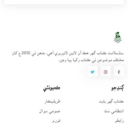
سنڌسلامت ڪتاب گهر ھڪ آن لائين لائبريري آھي، جنھن تي 2010ع کان
مختلف موضوعن تي ڪتاب رکيا پيا وڃن.
ڳنڍجو
ڪميونٽي
ڪتاب گهر بابت
طريقيڪار
انتظامي سَٿ
عمومي سوال
رابطو
فورم