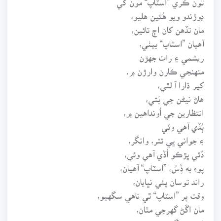
ڊوڙندو ويو هُئين هليو،
مان تڏهن کان اڄ تائين،
آهيان ”اسٽاپ“ بيٺي،
ريشمي ۽ رات جهڙن
منهنجي ڪارن وارڙن ۾.
کير ڌارا آ لٿي،
هاڻ نيڻن جي بَتي،
انتظارين جي اُونداهين ۾،
ٻُڏي آهي وئي
۽ جواني ڀي تتر، وانگر،
ڏئي ڀڙڪو اُڏي آهي وئي،
پوءِ به ڏِسُ، ”اسٽاپ“ آهيان،
راند توسان پئي نڀايان،
وقت پر ”اسٽاپ“ ٿي ناهي سگهيو،
مان اڱڻ گهرجي مٿان،
اڄ به ساڳي نِم جي وڻ هيٺ،