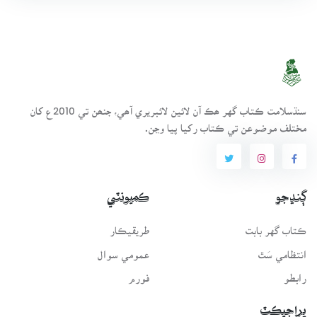
سنڌسلامت ڪتاب گهر ھڪ آن لائين لائبريري آھي، جنھن تي 2010ع کان
مختلف موضوعن تي ڪتاب رکيا پيا وڃن.
ڳنڍجو
ڪميونٽي
ڪتاب گهر بابت
طريقيڪار
انتظامي سَٿ
عمومي سوال
رابطو
فورم
پراجيڪٽ