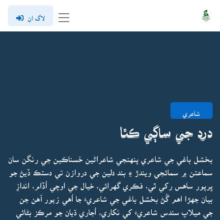
لاگ ان
شاعري
درد جي ساڳي ڪٿا
بخشل باغي جي شاعري پنهنجي شاعراڻين حُسناڪين جي رنگن سان
سماعتن ۾ سمائجي ويندڙ ۽ بند دلين جي دروازن تي دستڪ ڏيڻ جو
ڀرپور ساهس رکي ٿي، فڪري گهرائي، خيال جي اوچي اُڏام، اندازِ
بيان جهڙا اهم گُڻ بخشل باغي جي شاعريءَ جا اُهي زيور آهن جن
جي ميلاپ سندس شاعريءَ کي نکاري، اُجاري ڌيان جو مرڪز بڻائي