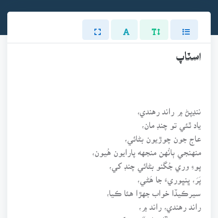
اسٽاپ
ننڍپڻ ۾ راند رهندي،
ياد ٿئي تو چنڊ مان،
عاج جون چوڙيون بڻائي،
منهنجي ٻانُهن منجهه پارايون هُيون،
پوءِ وري جُگنو بڻائي چنڊ کي،
پَرَ، ڀنڀوريءَ جا هَڻي،
سيرڪيڏا خواب جهڙا هئا ڪيا،
راند رهندي، راند ۾،
تون ڪري ”اسٽاپ“ مون کي