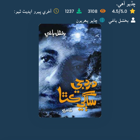
ڇڏيو آهي.
4.5/5.0
3108
1237
آخري ڀيرو اپڊيٽ ٿيو:
بخشل باغي
ڇاپو پھريون