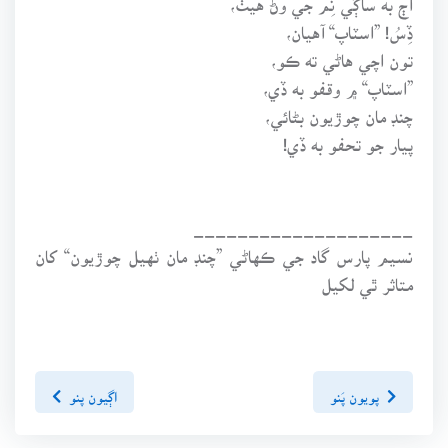
ڏِسُ! ”اسٽاپ“ آهيان،
تون اچي هاڻي ته ڪو،
”اسٽاپ“ ۾ وقفو به ڏي،
چنڊ مان چوڙيون بڻائي،
پيار جو تحفو به ڏي!
____________________
نسيم پارس گاد جي ڪهاڻي ”چنڊ مان ٺهيل چوڙيون“ کان
متاثر ٿي لکيل
پويون پَنو
اڳيون پنو