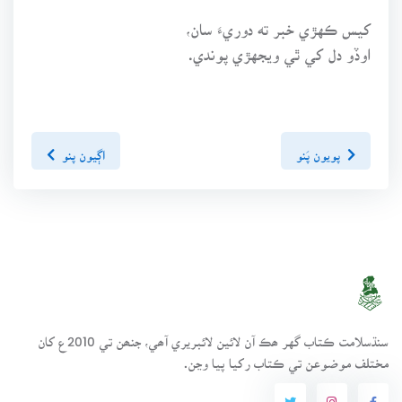
کيس ڪهڙي خبر ته دوريءَ سان،
اوڏو دل کي ٿي ويجهڙي پوندي.
پويون پَنو
اڳيون پنو
سنڌسلامت ڪتاب گهر ھڪ آن لائين لائبريري آھي، جنھن تي 2010ع کان
مختلف موضوعن تي ڪتاب رکيا پيا وڃن.