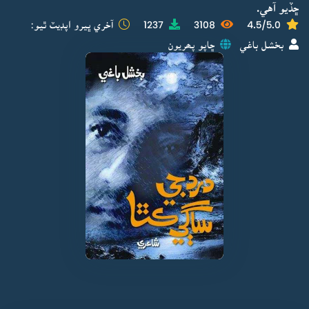
ڇڏيو آهي.
4.5/5.0
3108
1237
آخري ڀيرو اپڊيٽ ٿيو:
بخشل باغي
ڇاپو پھريون