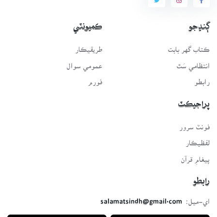
ڳنڍجو
ڪميونٽي
ڪتاب گهر بابت
طريقيڪار
انتظامي سَٿ
عمومي سوال
رابطو
فورم
پراجيڪٽ
فونٽ سرور
لفظيڪار
پيغامِ قرآن
رابطو
اي-ميل:
salamatsindh@gmail.com