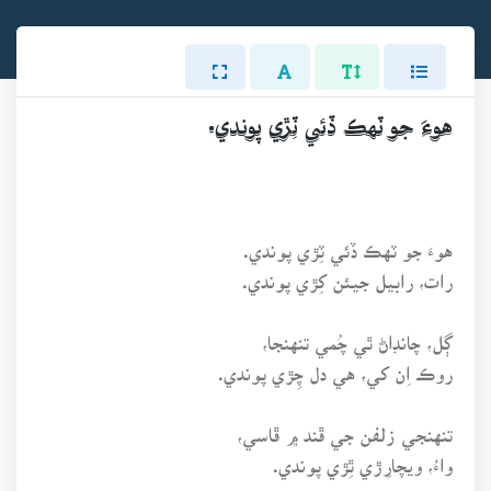
هوءَ جو ٽهڪ ڏئي ٽِڙي پوندي.
هوءَ جو ٽهڪ ڏئي ٽِڙي پوندي.
رات، رابيل جيئن کِڙي پوندي.
ڳل، چانڊاڻ ٿي چُمي تنهنجا،
روڪ اِن کي، هي دل چِڙي پوندي.
تنهنجي زلفن جي ڦند ۾ ڦاسي،
واءُ، ويچارِڙي ٿِڙي پوندي.