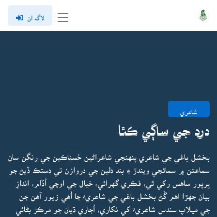
لاگ ان
شاعري
درد جي ساڳي ڪٿا
بخشل باغي جي شاعري پنهنجي شاعراڻين حُسناڪين جي رنگن سان
سماعتن ۾ سمائجي ويندڙ ۽ بند دلين جي دروازن تي دستڪ ڏيڻ جو
ڀرپور ساهس رکي ٿي، فڪري گهرائي، خيال جي اوچي اُڏام، اندازِ
بيان جهڙا اهم گُڻ بخشل باغي جي شاعريءَ جا اُهي زيور آهن جن
جي ميلاپ سندس شاعريءَ کي نکاري، اُجاري ڌيان جو مرڪز بڻائي