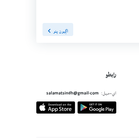
اڳيون پنو
رابطو
اي-ميل:
salamatsindh@gmail.com