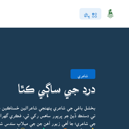
ڀاڱا
شاعري
درد جي ساڳي ڪٿا
بخشل باغي جي شاعري پنهنجي شاعراڻين حُسناڪين ج
تي دستڪ ڏيڻ جو ڀرپور ساهس رکي ٿي، فڪري گهرائي، خ
جي شاعريءَ جا اُهي زيور آهن جن جي ميلاپ سندس شاع
4.5/5.0
3109
1237
آخري ڀيرو ا