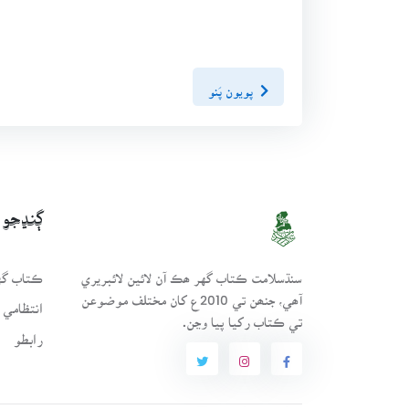
پويون پَنو
ڳنڍجو
سنڌسلامت ڪتاب گهر ھڪ آن لائين لائبريري
ڪتاب گهر
آھي، جنھن تي 2010ع کان مختلف موضوعن
انتظامي 
تي ڪتاب رکيا پيا وڃن.
رابطو