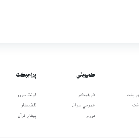
ڪميونٽي
پراجيڪٽ
 بابت
طريقيڪار
فونٽ سرور
سَٿ
عمومي سوال
لفظيڪار
فورم
پيغامِ قرآن