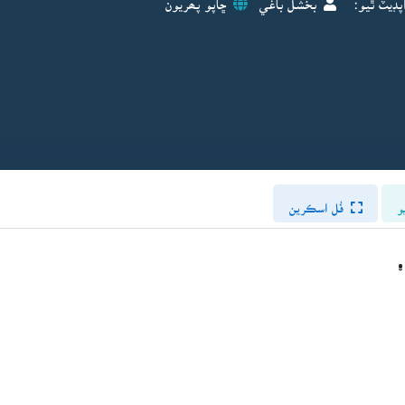
و
فُل اسڪرين