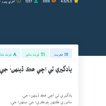
فھرست
فونٽ سائيز
فونٽ مٽاي
يادگيري ٿي اچي هڪ ڏينهنءَ جي.
يادگيري ٿي اچي هڪ ڏينهنءَ جي.
سانوري ڪنهن ڇوڪريءَ جي نينهنءَ جي.