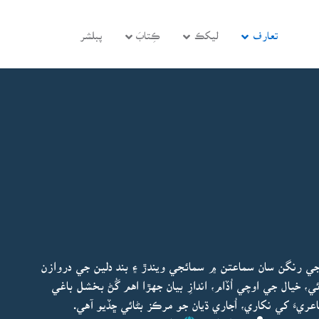
تعارف
ليکڪ
ڪِتابَ
پبلشر
ي رنگن سان سماعتن ۾ سمائجي ويندڙ ۽ بند دلين جي دروازن
يال جي اوچي اُڏام، اندازِ بيان جهڙا اهم گُڻ بخشل باغي
ريءَ کي نکاري، اُجاري ڌيان جو مرڪز بڻائي ڇڏيو آهي.
پڊيٽ ٿيو:
بخشل باغي
ڇاپو پھريون