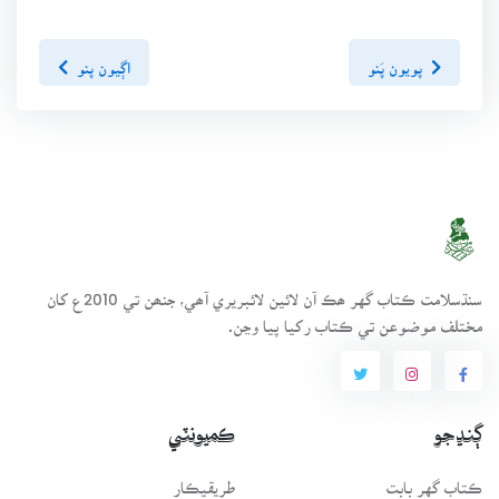
پويون پَنو
اڳيون پنو
سنڌسلامت ڪتاب گهر ھڪ آن لائين لائبريري آھي، جنھن تي 2010ع کان
مختلف موضوعن تي ڪتاب رکيا پيا وڃن.
ڳنڍجو
ڪميونٽي
ڪتاب گهر بابت
طريقيڪار