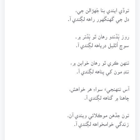
توڏي ايندي بنا جُهڙالن جي،
دل جي گهنگهور راهه لڳندي آ.
روز ٻُڏندو رهان ٿو ٻُڏتر ۾.
سوچ اُٿليل درياهه لڳندي آ.
تنهن ڪري ٿو رهان خوابن ۾،
ننڊ مون کي پناهه لڳندي آ.
آس تنهنجيءَ سواءِ هر خواهش،
چاهنا ۾ گناهه لڳندي آ.
تون جڏهن موڪلائي ويندي آن،
زندگي خوامخواهه لڳندي آ.