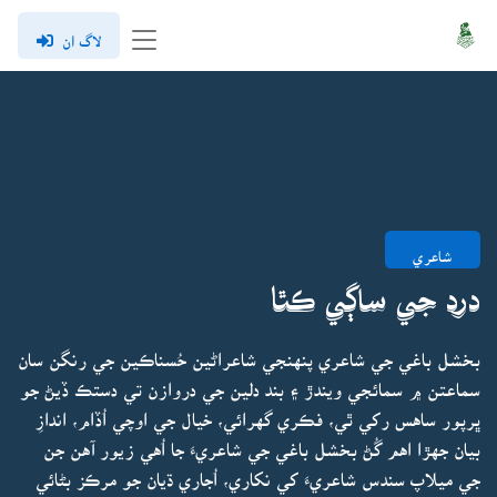
لاگ ان
شاعري
درد جي ساڳي ڪٿا
بخشل باغي جي شاعري پنهنجي شاعراڻين حُسناڪين جي رنگن سان
سماعتن ۾ سمائجي ويندڙ ۽ بند دلين جي دروازن تي دستڪ ڏيڻ جو
ڀرپور ساهس رکي ٿي، فڪري گهرائي، خيال جي اوچي اُڏام، اندازِ
بيان جهڙا اهم گُڻ بخشل باغي جي شاعريءَ جا اُهي زيور آهن جن
جي ميلاپ سندس شاعريءَ کي نکاري، اُجاري ڌيان جو مرڪز بڻائي