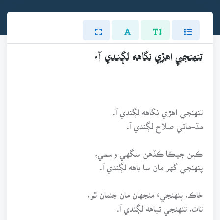
تنهنجي اهڙي نگاهه لڳندي آ.
تنهنجي اهڙي نگاهه لڳندي آ.
مڌ-ماتي صلاح لڳندي آ.
ڪين جيڪا ڪڏهن سگهي وسمي،
پنهنجي گهر مان سا باهه لڳندي آ.
خاڪ، پنهنجيءَ منجهان مان جنمان ٿو،
تات، تنهنجي تباهه لڳندي آ.