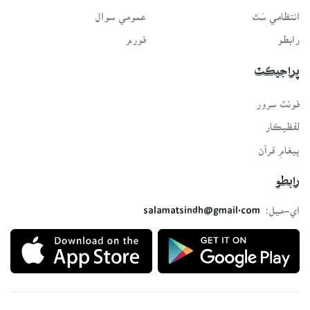
انتظامي سَٿ
عمومي سوال
رابطو
فورم
پراجيڪٽ
فونٽ سرور
لفظيڪار
پيغامِ قرآن
رابطو
اي-ميل:
salamatsindh@gmail.com