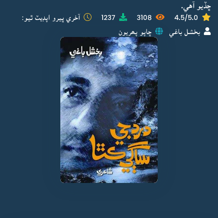
ڇڏيو آهي.
4.5/5.0
3108
1237
آخري ڀيرو اپڊيٽ ٿيو:
بخشل باغي
ڇاپو پھريون