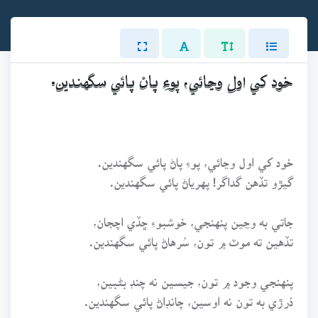
خود کي اول وڃائي، پوءِ پاڻ پائي سگهندين.
خود کي اول وڃائي، پوءِ پاڻ پائي سگهندين.
گيڙو تڏهن گداگر! پهرياڻ پائي سگهندين.
جاتي به وڃين پنهنجي، خوشبوءِ ڇڏي اچجان،
تڏهين ته موٽ ۾ تون، سُرهاڻ پائي سگهندين.
پنهنجي وجود ۾ تون، جيسين نه چنڊ بڻبين،
ذرڙي به تون نه اوسين، چانڊاڻ پائي سگهندين.