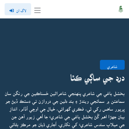
لاگ ان
شاعري
درد جي ساڳي ڪٿا
بخشل باغي جي شاعري پنهنجي شاعراڻين حُسناڪين جي رنگن سان
سماعتن ۾ سمائجي ويندڙ ۽ بند دلين جي دروازن تي دستڪ ڏيڻ جو
ڀرپور ساهس رکي ٿي، فڪري گهرائي، خيال جي اوچي اُڏام، اندازِ
بيان جهڙا اهم گُڻ بخشل باغي جي شاعريءَ جا اُهي زيور آهن جن
جي ميلاپ سندس شاعريءَ کي نکاري، اُجاري ڌيان جو مرڪز بڻائي