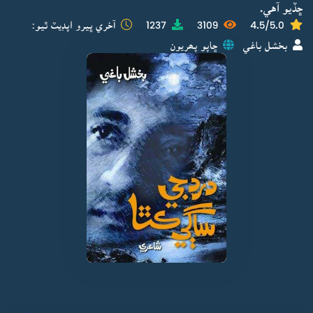
ڇڏيو آهي.
4.5/5.0
3109
1237
آخري ڀيرو اپڊيٽ ٿيو:
بخشل باغي
ڇاپو پھريون