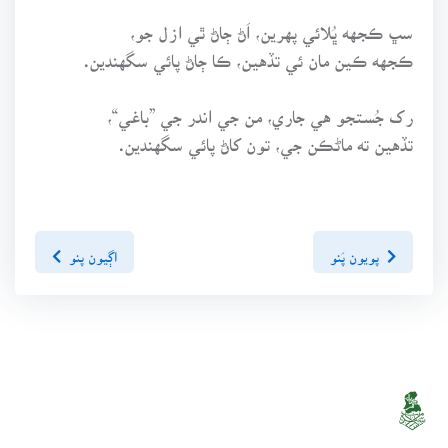
سڀ ڪجهه ڀُلائي پهرين، اَڻ ڄاڻ ٿي ازل جو،
ڪجهه ڪين مان ئي تڏهين، ڪا ڄاڻ پائي سگهندين.
رک جُستجو هي جاري، من جي اندر جي ”باغي“،
تڏهين ته ماڻڪن جي، تون کاڻ پائي سگهندين.
پويون پَنو
اڳيون پنو