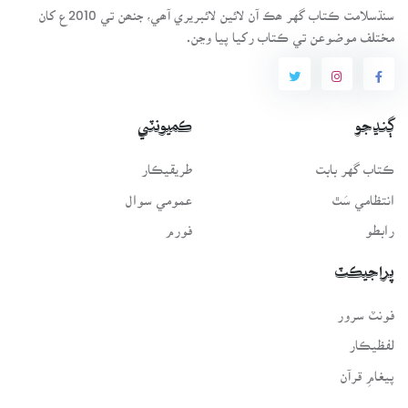
سنڌسلامت ڪتاب گهر ھڪ آن لائين لائبريري آھي، جنھن تي 2010ع کان
مختلف موضوعن تي ڪتاب رکيا پيا وڃن.
ڳنڍجو
ڪميونٽي
ڪتاب گهر بابت
طريقيڪار
انتظامي سَٿ
عمومي سوال
رابطو
فورم
پراجيڪٽ
فونٽ سرور
لفظيڪار
پيغامِ قرآن