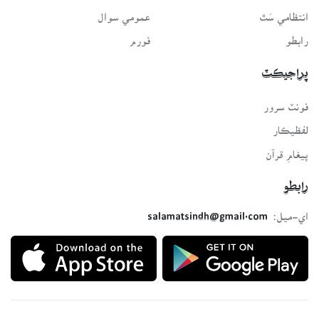
انتظامي سَٿ
عمومي سوال
رابطو
فورم
پراجيڪٽ
فونٽ سرور
لفظيڪار
پيغامِ قرآن
رابطو
اي-ميل:
salamatsindh@gmail.com