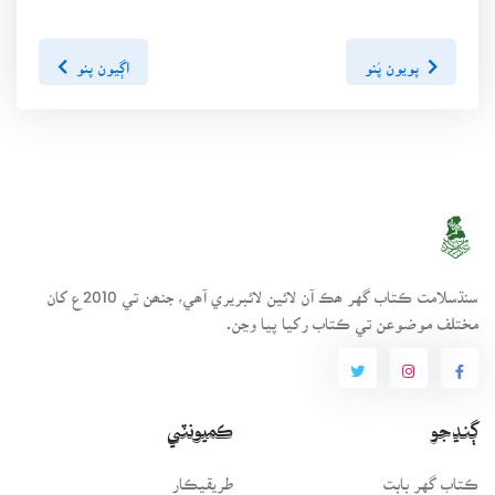
پويون پَنو
اڳيون پنو
سنڌسلامت ڪتاب گهر ھڪ آن لائين لائبريري آھي، جنھن تي 2010ع کان
مختلف موضوعن تي ڪتاب رکيا پيا وڃن.
ڳنڍجو
ڪميونٽي
ڪتاب گهر بابت
طريقيڪار