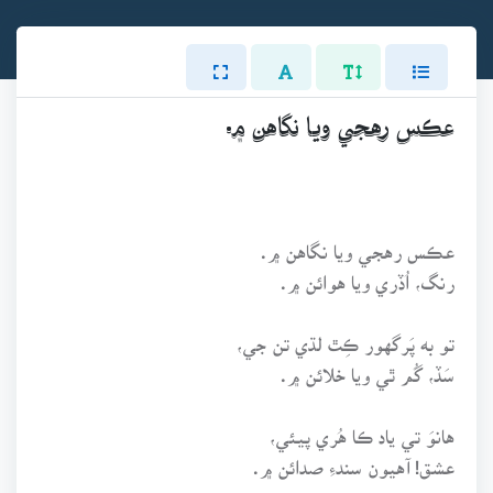
عڪس رهجي ويا نگاهن ۾.
عڪس رهجي ويا نگاهن ۾.
رنگ، اُڏري ويا هوائن ۾.
تو به پَرگهور ڪِٿ لڌي تن جي،
سَڏ، گُم ٿي ويا خلائن ۾.
هانوَ تي ياد ڪا هُري پيئي،
عشق! آهيون سندءِ صدائن ۾.