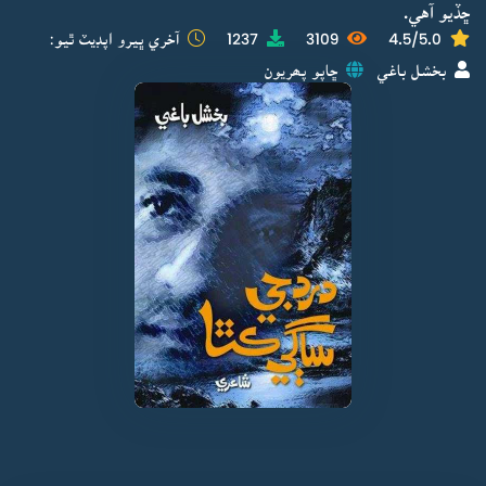
ڇڏيو آهي.
4.5/5.0
3109
1237
آخري ڀيرو اپڊيٽ ٿيو:
بخشل باغي
ڇاپو پھريون