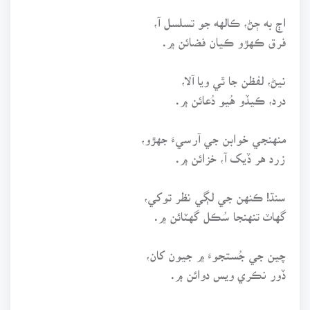
اڄ به ڄڻ، ڪالهه جو تسلسل آ،
فرق ڪهڙو ڪيان فضائن ۾.
نيڻ، لفظن جا ٿي ويا آلا،
درد، ڪيڏو هُيو دُعائن ۾.
منهنجي خوابن جي آرسيءَ جهڙو،
زرد هر ڏيک آ، خزائن ۾.
سنڌ! ڪنهن جي لڳي نظر توکي،
گهاٽ تنهنجا سُڪل گهٽائن ۾.
چين جي جُستجوءَ ۾ جيون کان،
ڏور نڪري ويس دوائن ۾.