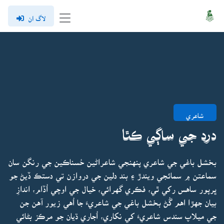
لاگ ان
شاعري
درد جي ساڳي ڪٿا
بخشل باغي جي شاعري پنهنجي شاعراڻين حُسناڪين جي رنگن سان
سماعتن ۾ سمائجي ويندڙ ۽ بند دلين جي دروازن تي دستڪ ڏيڻ جو
ڀرپور ساهس رکي ٿي، فڪري گهرائي، خيال جي اوچي اُڏام، اندازِ
بيان جهڙا اهم گُڻ بخشل باغي جي شاعريءَ جا اُهي زيور آهن جن
جي ميلاپ سندس شاعريءَ کي نکاري، اُجاري ڌيان جو مرڪز بڻائي