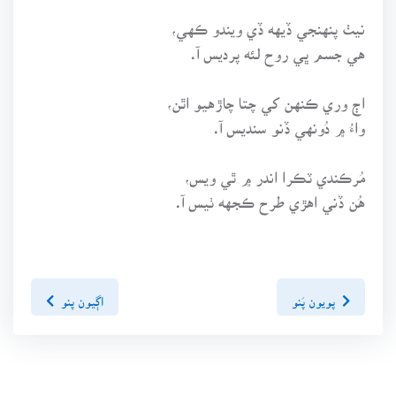
نيٺ پنهنجي ڏيهه ڏي ويندو ڪهي،
هي جسم ڀي روح لئه پرديس آ.
اڄ وري ڪنهن کي چتا چاڙهيو اٿن،
واءُ ۾ دُونهي ڏنو سنديس آ.
مُرڪندي ٽڪرا اندر ۾ ٿي ويس،
هُن ڏني اهڙي طرح ڪجهه ٺيس آ.
پويون پَنو
اڳيون پنو