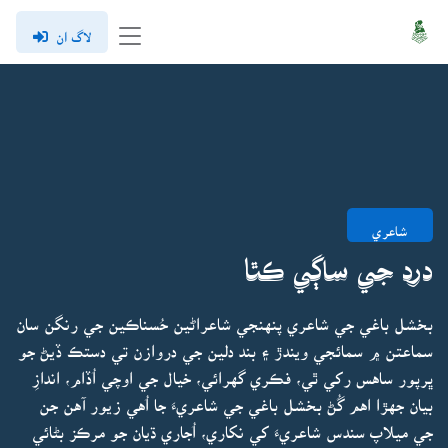
لاگ ان
شاعري
درد جي ساڳي ڪٿا
بخشل باغي جي شاعري پنهنجي شاعراڻين حُسناڪين جي رنگن سان
سماعتن ۾ سمائجي ويندڙ ۽ بند دلين جي دروازن تي دستڪ ڏيڻ جو
ڀرپور ساهس رکي ٿي، فڪري گهرائي، خيال جي اوچي اُڏام، اندازِ
بيان جهڙا اهم گُڻ بخشل باغي جي شاعريءَ جا اُهي زيور آهن جن
جي ميلاپ سندس شاعريءَ کي نکاري، اُجاري ڌيان جو مرڪز بڻائي