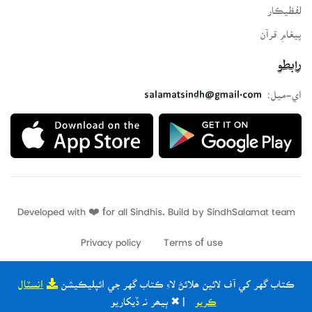
لفظيڪار
پيغامِ قرآن
رابطو
اي-ميل:
salamatsindh@gmail.com
Developed with ❤️ for all Sindhis. Build by
SindhSalamat
team
Privacy policy
Terms of use
ڪتاب گهر کي آف لائين ھلائڻ لاءِ ڪتاب گهر جي ائپليڪيشن
انسٽال
ڪريو
| ✖ ٻيھر نہ ڏيکاريو