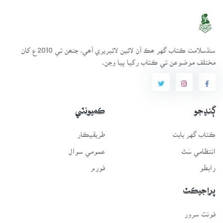
سنڌسلامت ڪتاب گهر ھڪ آن لائين لائبريري آھي، جنھن تي 2010ع کان
مختلف موضوعن تي ڪتاب رکيا پيا وڃن.
ڳنڍجو
ڪميونٽي
ڪتاب گهر بابت
طريقيڪار
انتظامي سَٿ
عمومي سوال
رابطو
فورم
پراجيڪٽ
فونٽ سرور