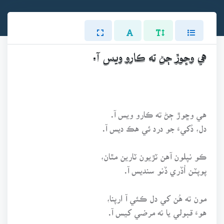
هي وڇوڙ ڄڻ ته ڪارو ويس آ.
هي وڇوڙ ڄڻ ته ڪارو ويس آ.
دل، دُکيءَ جو درد ئي هڪ ديس آ.
ڪو نپلون آهن ٽڙيون ٽارين مٿان،
پوپٽن اُڏري ڏنو سنديس آ.
مون ته هُن کي دل ڪئي آ ارپنا،
هوءَ قبولي يا نه مرضي کيس آ.