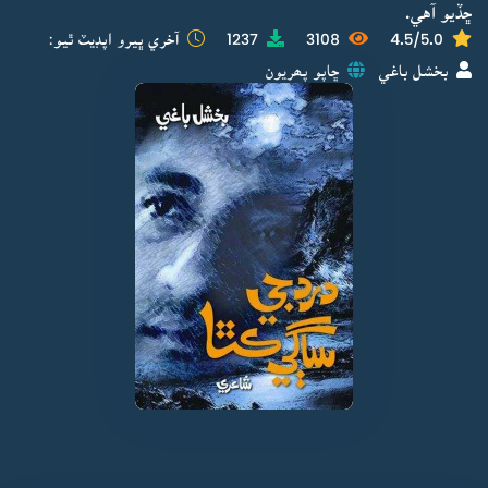
ڇڏيو آهي.
4.5/5.0
3108
1237
آخري ڀيرو اپڊيٽ ٿيو:
بخشل باغي
ڇاپو پھريون