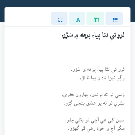
ٺرو ئي نٿا پيا، بِرهه ۾ سَڙو.
ٺرو ئي نٿا پيا، بِرهه ۾ سَڙو.
رڳو نيڻ! نادان پيا ٿا اَڙو.
وَسي ٿو ته بوندن، بهارون ڪري،
ڪِري ٿو ته پو عشق بڻجي ڳڙو.
سڀن کي هي آڇي ٿو پاڻي مِٺو،
مگر اُڃ ۾ خود رهي ٿو گهڙو.