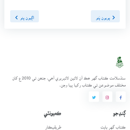
پويون پَنو
اڳيون پنو
سنڌسلامت ڪتاب گهر ھڪ آن لائين لائبريري آھي، جنھن تي 2010ع کان
مختلف موضوعن تي ڪتاب رکيا پيا وڃن.
ڳنڍجو
ڪميونٽي
ڪتاب گهر بابت
طريقيڪار