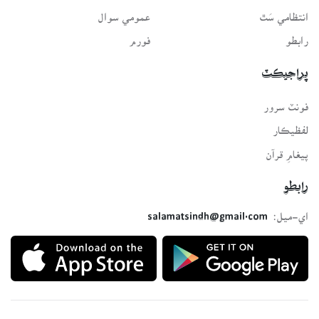
انتظامي سَٿ
عمومي سوال
رابطو
فورم
پراجيڪٽ
فونٽ سرور
لفظيڪار
پيغامِ قرآن
رابطو
اي-ميل:
salamatsindh@gmail.com