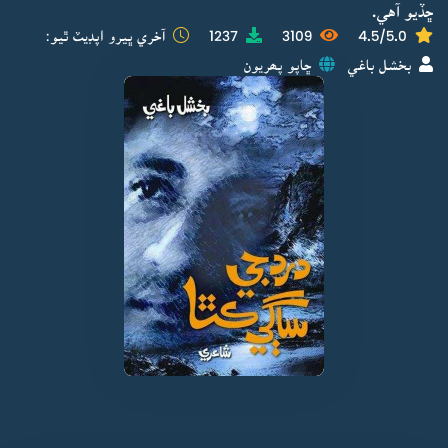
ڇڏيو آهي.
4.5/5.0
3109
1237
آخري ڀيرو اپڊيٽ ٿيو:
بخشل باغي
ڇاپو پھريون