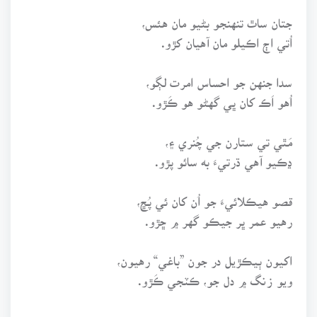
جتان ساٿ تنهنجو بڻيو مان هئس،
اُتي اڄ اڪيلو مان آهيان کڙو.
سدا جنهن جو احساس امرت لڳو،
اُهو اَڪ کان ڀي گهڻو هو ڪَڙو.
مَٿي تي ستارن جي چُنري ۽،
ڍڪيو آهي ڌرتيءَ به سائو پڙو.
قصو هيڪلائيءَ جو اُن کان ئي پُڇ،
رهيو عمر ڀر جيڪو گهر ۾ ڇڙو.
اکيون ٻيڪڙيل در جون ”باغي“ رهيون،
ويو زنگ ۾ دل جو، ڪٽجي ڪَڙو.