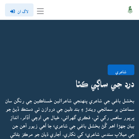
لاگ ان
شاعري
درد جي ساڳي ڪٿا
بخشل باغي جي شاعري پنهنجي شاعراڻين حُسناڪين جي رنگن سان
سماعتن ۾ سمائجي ويندڙ ۽ بند دلين جي دروازن تي دستڪ ڏيڻ جو
ڀرپور ساهس رکي ٿي، فڪري گهرائي، خيال جي اوچي اُڏام، اندازِ
بيان جهڙا اهم گُڻ بخشل باغي جي شاعريءَ جا اُهي زيور آهن جن
جي ميلاپ سندس شاعريءَ کي نکاري، اُجاري ڌيان جو مرڪز بڻائي