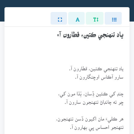
ياد تنهنجي ڪتين، قطارون آ.
ياد تنهنجي ڪتين، قطارون آ.
سارو آڪاس اوڇنگارون آ.
چنڊ کي ڪئين ڏِسان، ٻُڌا مون کي،
ڇو ته چانڊاڻ تنهنجون سارون آ.
هر ڪليءَ مان اکيون ڏسن تنهنجون،
تنهنجو احساس ڀي بهارون آ.