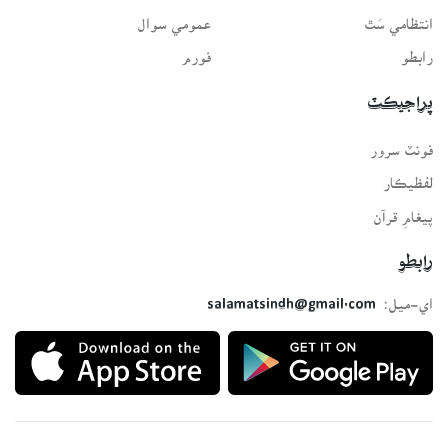
انتظامي سَٿ
عمومي سوال
رابطو
فورم
پراجيڪٽ
فونٽ سرور
لفظيڪار
پيغامِ قرآن
رابطو
اي-ميل:
salamatsindh@gmail.com