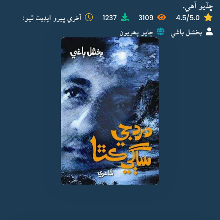
ڇڏيو آهي.
4.5/5.0
3109
1237
آخري ڀيرو اپڊيٽ ٿيو:
بخشل باغي
ڇاپو پھريون