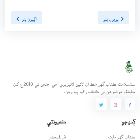
پويون پَنو
اڳيون پنو
سنڌسلامت ڪتاب گهر ھڪ آن لائين لائبريري آھي، جنھن تي 2010ع کان
مختلف موضوعن تي ڪتاب رکيا پيا وڃن.
ڳنڍجو
ڪميونٽي
ڪتاب گهر بابت
طريقيڪار