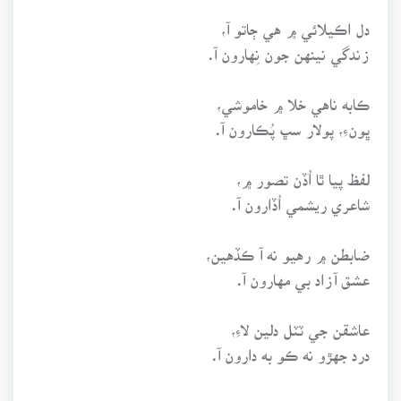
دل اڪيلائي ۾ هي ڄاتو آ،
زندگي نينهن جون نِهارون آ.
ڪابه ناهي خلا ۾ خاموشي،
ڀونءِ، پولار سڀ پُڪارون آ.
لفظ پيا ٿا اُڏن تصور ۾،
شاعري ريشمي اُڏارون آ.
ضابطن ۾ رهيو نه آ ڪڏهين،
عشق آزاد بي مهارون آ.
عاشقن جي ٽٽل دلين لاءِ،
درد جهڙو نه ڪو به دارون آ.