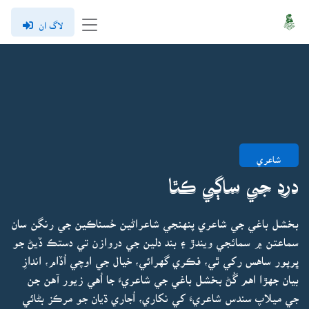
لاگ ان
شاعري
درد جي ساڳي ڪٿا
بخشل باغي جي شاعري پنهنجي شاعراڻين حُسناڪين جي رنگن سان
سماعتن ۾ سمائجي ويندڙ ۽ بند دلين جي دروازن تي دستڪ ڏيڻ جو
ڀرپور ساهس رکي ٿي، فڪري گهرائي، خيال جي اوچي اُڏام، اندازِ
بيان جهڙا اهم گُڻ بخشل باغي جي شاعريءَ جا اُهي زيور آهن جن
جي ميلاپ سندس شاعريءَ کي نکاري، اُجاري ڌيان جو مرڪز بڻائي