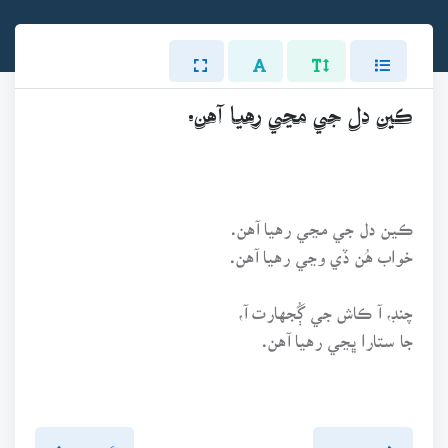
ڪين دل جي مڃي رهيا آهن.
ڪين دل جي مڃي رهيا آهن.
خواب هُن ڏي وڃي رهيا آهن.
چنڊ، آ ڪاش جي ڳُجهارت آ،
جا ستارا ڀڃي رهيا آهن.
پويون پَنو
اڳيون پنو