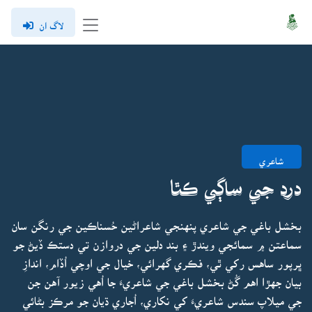
لاگ ان
شاعري
درد جي ساڳي ڪٿا
بخشل باغي جي شاعري پنهنجي شاعراڻين حُسناڪين جي رنگن سان
سماعتن ۾ سمائجي ويندڙ ۽ بند دلين جي دروازن تي دستڪ ڏيڻ جو
ڀرپور ساهس رکي ٿي، فڪري گهرائي، خيال جي اوچي اُڏام، اندازِ
بيان جهڙا اهم گُڻ بخشل باغي جي شاعريءَ جا اُهي زيور آهن جن
جي ميلاپ سندس شاعريءَ کي نکاري، اُجاري ڌيان جو مرڪز بڻائي