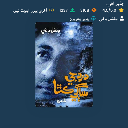
ڇڏيو آهي.
4.5/5.0
3108
1237
آخري ڀيرو اپڊيٽ ٿيو:
بخشل باغي
ڇاپو پھريون