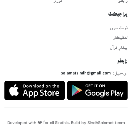
پراجيڪٽ
فونٽ سرور
لفظيڪار
پيغامِ قرآن
رابطو
اي-ميل:
salamatsindh@gmail.com
Developed with ❤️ for all Sindhis. Build by
SindhSalamat
team