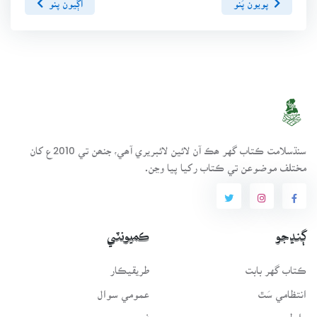
سنڌسلامت ڪتاب گهر ھڪ آن لائين لائبريري آھي، جنھن تي 2010ع کان
مختلف موضوعن تي ڪتاب رکيا پيا وڃن.
ڳنڍجو
ڪميونٽي
ڪتاب گهر بابت
طريقيڪار
انتظامي سَٿ
عمومي سوال
رابطو
فورم