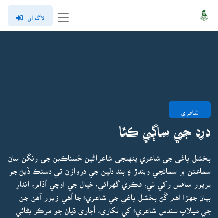
لاگ ان
شاعري
درد جي ساڳي ڪٿا
بخشل باغي جي شاعري پنهنجي شاعراڻين حُسناڪين جي رنگن سان
سماعتن ۾ سمائجي ويندڙ ۽ بند دلين جي دروازن تي دستڪ ڏيڻ جو
ڀرپور ساهس رکي ٿي، فڪري گهرائي، خيال جي اوچي اُڏام، اندازِ
بيان جهڙا اهم گُڻ بخشل باغي جي شاعريءَ جا اُهي زيور آهن جن
جي ميلاپ سندس شاعريءَ کي نکاري، اُجاري ڌيان جو مرڪز بڻائي