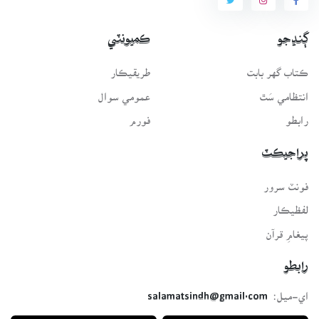
ڳنڍجو
ڪميونٽي
ڪتاب گهر بابت
طريقيڪار
انتظامي سَٿ
عمومي سوال
رابطو
فورم
پراجيڪٽ
فونٽ سرور
لفظيڪار
پيغامِ قرآن
رابطو
اي-ميل:
salamatsindh@gmail.com