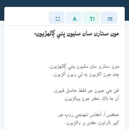
مون ستارن سان سليون پئي ڳالهڙيون.
مون ستارن سان سليون پئي ڳالهڙيون.
چنڊ جون اکڙيون به ٿي ويون آلڙيون.
هُن جي جيون جو فقط حاصل هُيون،
اَن جا داڻا، ٺڪر جون پيالڙيون.
عڪس آ، آڪاس تنهنجي روپ جو،
کير ڌارئون، ڪنن ۾ والڙيون.