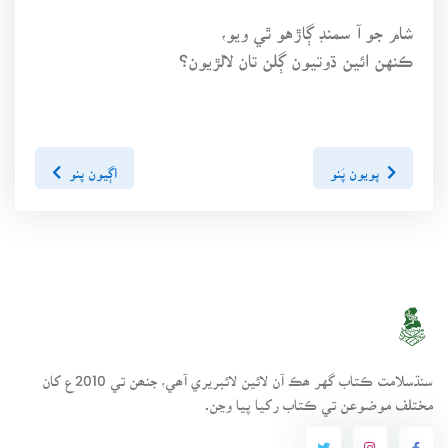
شام جو آ سمنڊ ڳاڙهو ٿي ويو،
ڪنهن ائين ڌوتيون ڳلن تان لالڙيون؟
پويون پَنو
اڳيون پنو
سنڌسلامت ڪتاب گهر ھڪ آن لائين لائبريري آھي، جنھن تي 2010ع کان
مختلف موضوعن تي ڪتاب رکيا پيا وڃن.