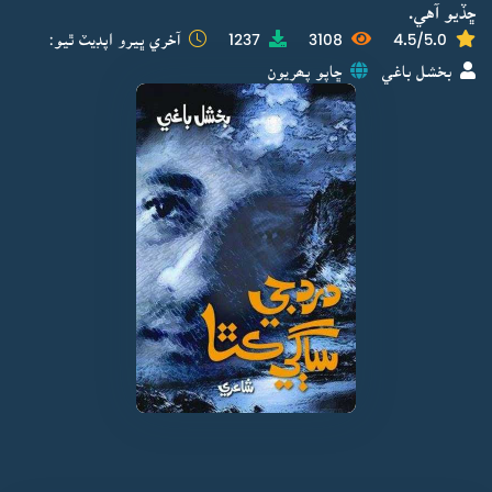
ڇڏيو آهي.
4.5/5.0
3108
1237
آخري ڀيرو اپڊيٽ ٿيو:
بخشل باغي
ڇاپو پھريون