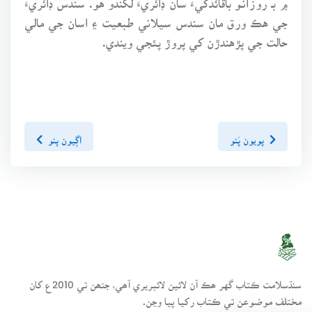
جي هڪ ورق مان سندس سيلاني طبعيت ۽ اسان جي مالي
حالت جي پڙهندڙن کي پروڙ پئجي ويندي.
پويون پَنو
اڳيون پنو
سنڌسلامت ڪتاب گهر ھڪ آن لائين لائبريري آھي، جنھن تي 2010ع کان
مختلف موضوعن تي ڪتاب رکيا پيا وڃن.