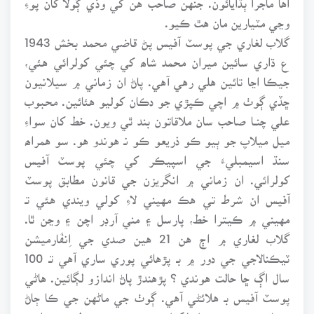
وڃي مٽيارين مان هٿ ڪيو.
گلاب لغاري جي پوسٽ آفيس پڻ قاضي محمد بخش 1943
ع ڌاري سائين ميران محمد شاھ کي چئي کولرائي هئي،
جيڪا اڃا تائين هلي رهي آهي. پاڻ ان زماني ۾ سيلانيون
ڇڏي ڳوٺ ۾ اچي ڪپڙي جو دڪان کوليو هئائين. محبوب
علي چنــا صاحب سان ملاقاتون بند ٿي ويون. خط کان سواءِ
ميل ميلاپ جو ٻيو ڪو ذريعو ڪو نـ هوندو هو. سو همراھ
سنڌ اسيمبليءَ جي اسپيڪر کي چئي پوسٽ آفيس
کولرائي. ان زماني ۾ انگريزن جي قانون مطابق پوسٽ
آفيس ان شرطـ تي هڪ مهيني لاءِ کولي ويندي هئي تـ
مهيني ۾ ڪيترا خط، پارسل ۽ مني آرڊر اچن ۽ وڃن ٿا.
گلاب لغاري ۾ اڄ هن 21 هين صدي جي اِنفَارميشن
ٽيڪنالاجي جي دور ۾ بـ پڙهائي پوري ساري آهي تـ 100
سال اڳ ڇا حالت هوندي ؟ پڙهندڙ پاڻ اندازو لڳائين. هاڻي
پوسٽ آفيس بـ هلائڻي آهي. ڳوٺ جي ماڻهن جي ڪا ڄاڻ
سڃاڻ هجي ۽ پڙهيل لکيل بـ هجن تـ ڪو خط پٽ بـ اچي