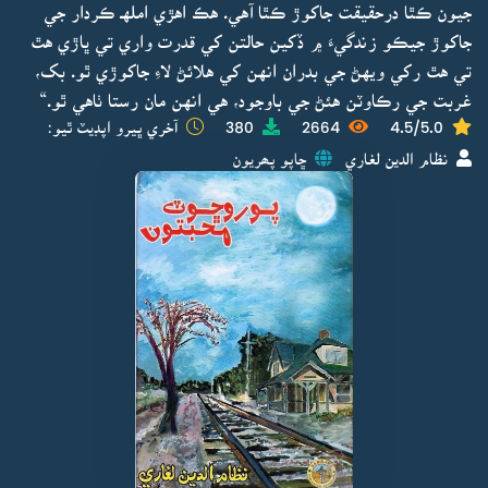
جيون ڪٿا درحقيقت جاکوڙ ڪٿا آهي. هڪ اهڙي املهـ ڪردار جي
جاکوڙ جيڪو زندگيءَ ۾ ڏکين حالتن کي قدرت واري تي ڀاڙي هٿ
تي هٿ رکي ويهڻ جي بدران انهن کي هلائڻ لاءِ جاکوڙي ٿو. بک،
غربت جي رڪاوٽن هئڻ جي باوجود، هي انهن مان رستا ٺاهي ٿو.“
4.5/5.0
2664
380
آخري ڀيرو اپڊيٽ ٿيو:
نظام الدين لغاري
ڇاپو پھريون