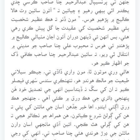
يڪدم اٿي بيهي رهيو ۽ چيائين تـ “ آئون سائين وٽ هالا
ڪاليج ۾ پڙهيو هوس. ” مون ڏٺو تـ هڪ عظيم شخصيت
ٻئي عظيم شخصيت کي عقيدت جا گل پيش ڪري رهي
هئي. بس انهن ئي ڏينهن دوران آئون اڃان مٺياڻي ڪاليج ۾
پڙهندو ئي هوس تـ محبوب علي چنـا صاحب جو مديني ۾
انتقال ٿي ويو، تـ سائين عبدالرحيم چنـا صاحب ڪافي ڏک
جو اظهار ڪيو هو.
هاڻي وري موٽون ٿا، مون واري ڏاڏي تي، جيڪو سيلاني
طبعيت جو مالڪ هوندو هو، تنهنڪري سندس سُهري فيصلو
ڪيو تـ ان کي سڱ نـ ڏينداسين انهي جي تصديق خود هُن
پنهنجي ڊائري جي هڪ ورق ۾ ڪئي آهي . جنهنجو هڪ
ورق اڳتي ايندو. اها خبر جڏهن اسان جي مائٽن کي پئي تـ
هن کي ڳولڻ شروع ڪيائون، هن همراهـ جو ٺڪاڻو هجي تـ
هن کي ڳولي هٿ ڪجي. ائين آڌي مانجهي اسان وارن
مائٽن جي ڊوڙ هوندي هئي چنـا صاحب تي. انهي کي وڃي
اها ماجرا ٻڌايائون. جنهن صاحب هن کي وڏي ڳولا کان پوءِ