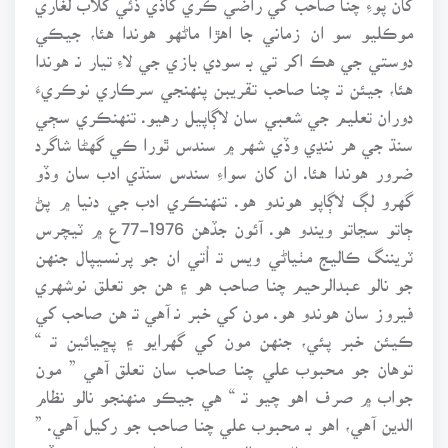
موڪليو سو ان زماني جا اهڙا ماڻهو هوندا هئا، جيڪي
دوستي جي هڪ اکر تي بـ سودي بازي جي لاءِ تيار نـ هوندا
هئا، جيئن تـ چنـا صاحب تقريبن پنهنجي سرڪاري نوڪريءَ
دوران تعليم جي شعبي سان لاڳاپيل رهيو. تنهنڪري سڄي
سنڌ جي هر ننڍي وڏي شهر ۾ سندس ٿورا ڪي گهڻا شاگرد
ضرور هوندا هئا. ان کان سواءِ سندس سنڌي ادب سان وڏو
گهرو لڳ لاڳاپو هوندو هو. تنهنڪري ادب جي دنيا ۾ پڻ
ڄاتو سڃاتو ويندو هو. آئون جڏهن 1976-77ع ۾ ٽيچرس
ٽريننگ ڪاليج مٺياڻي ويس تـ اُتي ان جو پرنسيپال جنهن
جو نالو عبدالرحيم چنـا صاحب هو ۽ هن جو تعلق نوشهري
فيروز سان هوندو هو. مون کي خبر نـ آهي تـ هن صاحب کي
ڪيئن خبر پئي، جنهن مون کي گهرايو ۽ پڇيائين تـ “
توهان جو محبوب علي چنـا صاحب سان تعلق آهي ” مون
جواب ۾ صرف اهو چيو تـ “ هي جيڪو منهنجو نالو نظام
الدين آهي، اهو بـ محبوب علي چنـا صاحب جو رکيل آهي. ”
جنهن تي پرنسيپال عبدالرحيم چنا صاحب ڪرسي ڇڏي