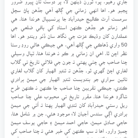
ڀڃبو هو. اها انهي زماني جي ڳالهـ آهي جڏهن پاڻ سچل
سرمست آرٽ ڪاليج حيدرآباد جا پرنسيپال هوندا هئا. هي
اهو زمانو هو جڏهن ڪنهن استاد کي باقي ضلعي جي
عملدارن کان وڌيڪ عزت جي نگاهـ سان ڏٺو ويندو هو. اها
50 واري ڏهاڪي جي ڳالهـ آهي، هي جيڪي هاڻي روڊ رستا
نظر اچن ٿا، اهي ان زماني ۾ ڪو نـ هوندا هئا. ٽپال وسيلي
چنـا صاحب جي چٺي پهتي تـ جون جي فلاڻي تاريخ تي گلاب
لغاري اچڻ گهري ٿو. جڏهن تـ ٽنڊو الهيار کان گلاب لغاري
تائين سواري جو بندوبست ٽنڊو الهيار جي ميمڻ برادري
ڪندي، جيڪي تقريبن چنـا صاحب جا ڪنهن نـ ڪنهن طرح
شاگرد هوندا هئا. مقرر تاريخ تي محبوب علي چنا صاحب
ريل رستي حيدرآباد کان ٽنڊي الهيار پهتا تـ اُتي جي ميمڻ
برادري اڳي سندس آجيان لاءِ موجود هئي. جن ۾ شامل هئا،
حاجي صادق ميمڻ، حاجي احمد ميمڻ ۽ حاجي يوسف ميمڻ
چمبڙ وارو. اها تـ سڀ ڪنهن کي خبر هئي تـ چنـا صاحب کي
اگهاماڻي يا گلاب لغاري وڃڻو آهي پر ڪنهن وٽ وڃڻو آهي