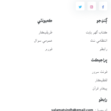
ڳنڍجو
ڪميونٽي
ڪتاب گهر بابت
طريقيڪار
انتظامي سَٿ
عمومي سوال
رابطو
فورم
پراجيڪٽ
فونٽ سرور
لفظيڪار
پيغامِ قرآن
رابطو
اي-ميل:
salamatsindh@gmail.com