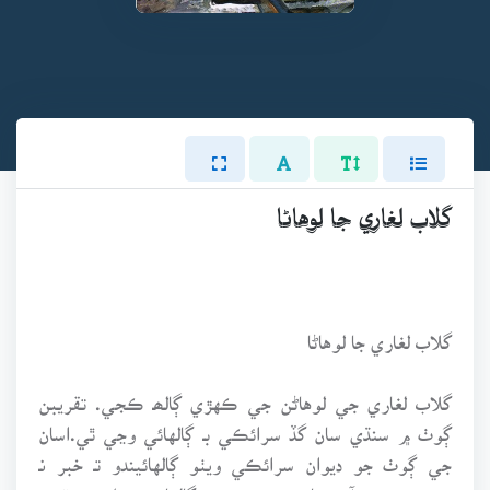
گلاب لغاري جا لوهاڻا
گلاب لغاري جا لوهاڻا
گلاب لغاري جي لوهاڻن جي ڪهڙي ڳالھـ ڪجي. تقريبن
ڳوٺ ۾ سنڌي سان گڏ سرائڪي بـ ڳالهائي وڃي ٿي.اسان
جي ڳوٺ جو ديوان سرائڪي ويٺو ڳالهائيندو تـ خبر نـ
پوندي تـ هندو آهي يا ڪو ٻروچ ويٺو ڳالهائي. مهل ۽ موقعي