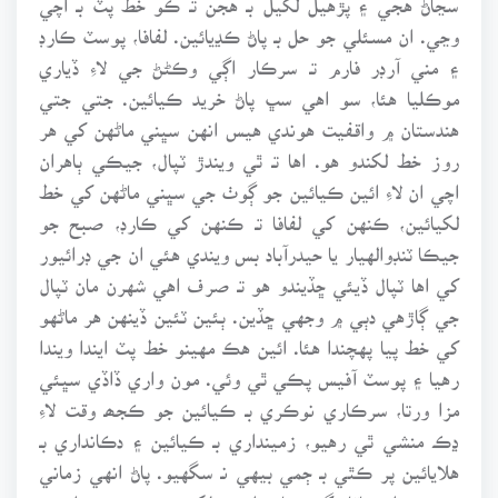
وڃي. ان مسئلي جو حل بـ پاڻ ڪڍيائين. لفافا، پوسٽ ڪارڊ
۽ مني آرڊر فارم تـ سرڪار اڳي وڪڻڻ جي لاءِ ڏياري
موڪليا هئا، سو اهي سڀ پاڻ خريد ڪيائين. جتي جتي
هندستان ۾ واقفيت هوندي هيس انهن سڀني ماڻهن کي هر
روز خط لکندو هو. اها تـ ٿي ويندڙ ٽپال، جيڪي ٻاهران
اچي ان لاءِ ائين ڪيائين جو ڳوٺ جي سڀني ماڻهن کي خط
لکيائين، ڪنهن کي لفافا تـ ڪنهن کي ڪارڊ، صبح جو
جيڪا ٽنڊوالهيار يا حيدرآباد بس ويندي هئي ان جي ڊرائيور
کي اها ٽپال ڏيئي ڇڏيندو هو تـ صرف اهي شهرن مان ٽپال
جي ڳاڙهي دٻي ۾ وجهي ڇڏين. ٻئين ٽئين ڏينهن هر ماڻهو
کي خط پيا پهچندا هئا. ائين هڪ مهينو خط پٽ ايندا ويندا
رهيا ۽ پوسٽ آفيس پڪي ٿي وئي. مون واري ڏاڏي سڀئي
مزا ورتا، سرڪاري نوڪري بـ ڪيائين جو ڪجھـ وقت لاءِ
ڍڪ منشي ٿي رهيو، زمينداري بـ ڪيائين ۽ دڪانداري بـ
هلايائين پر ڪٿي بـ ڄمي بيهي نـ سگهيو. پاڻ انهي زماني
۾ بـ روزانـو باقائدگيءَ سان ڊائريءَ لکندو هو. سندس ڊائريءَ