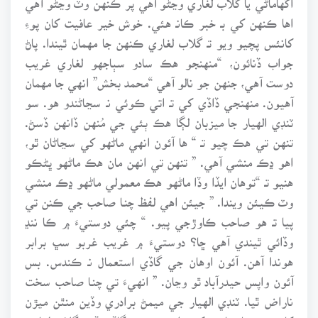
اها ڪنهن کي بـ خبر ڪانـ هئي. خوش خير عافيت کان پوءِ
کانئس پچيو ويو تـ گلاب لغاري ڪنهن جا مهمان ٿيندا. پاڻ
جواب ڏنائون، “منهنجو هڪ سادو سٻاجهو لغاري غريب
دوست آهي، جنهن جو نالو آهي “محمد بخش” انهي جا مهمان
آهيون. منهنجي ڏاڏي کي تـ اتي ڪوئي نـ سڃاڻندو هو. سو
ٽنڊي الهيار جا ميزبان لڳا هڪ ٻئي جي مُنهن ڏانهن ڏسڻ.
تنهن تي هڪ چيو تـ “ ها آئون انهي ماڻهو کي سڃاڻان ٿو،
اهو ڍڪ منشي آهي. ” تنهن تي انهن مان هڪ ماڻهو ڀڻڪو
هنيو تـ “توهان ايڏا وڏا ماڻهو هڪ معمولي ماڻهو ڍڪ منشي
وٽ ڪيئن ويندا. ” جيئن اهي لفظ چنـا صاحب جي ڪنن تي
پيا تـ هو صاحب ڪاوڙجي پيو. “ چئي دوستيءَ ۾ ڪا ننڍ
وڏائي ٿيندي آهي ڇا؟ دوستيءَ ۾ غريب غربو سڀ برابر
هوندا آهن. آئون اوهان جي گاڏي استعمال نـ ڪندس. بس
آئون واپس حيدرآباد ٿو وڃان. ” انهيءَ تي چنـا صاحب سخت
ناراض ٿيا. ٽنڊي الهيار جي ميمڻ برادري وڏين منٿن ميڙن
کان پوءِ چنـا صاحب کي راضي ڪري گاڏي ڏئي گلاب لغاري