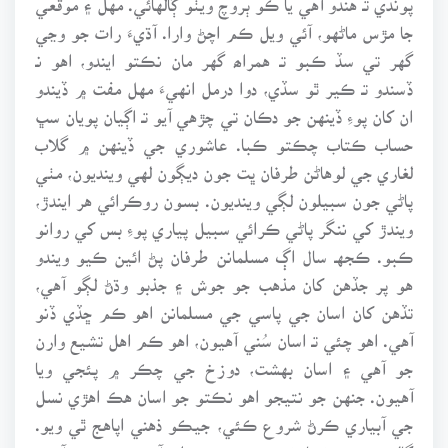
جا مڙس ماڻهو، آئي ويل ڪم اچڻ وارا. آڌيءَ رات جو وڃي
گهر تي سڏ ڪبو تـ همراھ گهر مان نڪتو ايندو، اهو نـ
ڏسندو تـ ڪير ٿو سڏي، دوا درمل انهيءَ مهل مفت ۾ ڏيندو
ان کان پوءِ ڏينهن جو دڪان تي چڙهي آيو تـ اڳيان پويان سڀ
حساب ڪتاب چڪتو ڪبا. عاشوري جي ڏينهن ۾ گلاب
لغاري جي لوهاڻن طرفان ڀت جون ديڳون لهي وينديون، مٺي
پاڻي جون سبيلون لڳي وينديون. بسون روڪرائي هر ايندڙ،
ويندڙ کي ننگر پاڻي ڪرائي سبيل پياري پوءِ بس کي روانو
ڪبو. ڪجهـ سال اڳ مسلمانن طرفان پڻ ائين ڪيو ويندو
هو پر جڏهن کان مذهب جو جوش ۽ جذبو وڌڻ لڳو آهي،
تڏهن کان اسان جي پاسي جي مسلمانن اهو ڪم ڇڏي ڏنو
آهي. اهو چئي تـ اسان سُني آهيون، اهو ڪم اهل تشيع وارن
جو آهي ۽ اسان بهشت، دوزخ جي چڪر ۾ پئجي ويا
آهيون. جنهن جو نتيجو اهو نڪتو جو اسان هڪ اهڙي نسل
جي آبياري ڪرڻ شروع ڪئي، جيڪو ذهني اپاهج ٿي ويو.
ڳالهـ وڃي مرڻ مارڻ ۽ خود ڪش حملي آورن تي پهتي آهي.