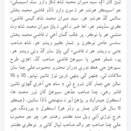
جو اسپيڪر هوندو هو تـ مون وارو ڏاڏو قاضي محمد بخش
ساڻس گڏ هوندو هو. سيد ميران محمد شاه کيس قاضيءَ
ڪري سڏيندو هو. اها خبر نـ آهي تـ پاڻ ميران محمد شاھ وٽ
منشي هو يا نوڪر. پر غالب گمان آهي تـ قاضي محمد بخش
سندس خاص نوڪرن ۾ شمار ڪيو ويندو هو. شاھ صاحب
جتي بـ ويندو هو تـ قاضيءَ کي پاڻ سان گڏ وٺي ويندو هو.
پوءِ شملو هجي يا سيوهڻ قاضي صاحب گڏ. اهڙي طرح
سيوهڻ جي هڪ دوري دوران محترم محبوب علي چنـا سان
ملاقات ٿي، جنهن کي ٻنهي ڌرين توڙ تائين نڀايو. 10 ۽ 16
سالن جي ڄمار کان شروع ٿي ۽ ساھ جي آخري گهڙي تائين
قائم رهي. چنـا صاحب جڏهن سيوهڻ کان نور محمد هاءِ
اسڪول حيدرآباد ۾ پڙهڻ آيو تـ منهنجي ڏاڏا سائين، (جيڪو
6 سال هُن کان ڄمار ۾ وڏو هو) اسڪول ۽ بورڊنگ جي
خرچ توڙي آئي ويل مدد ڪندو رهندو هو، ڇو جو محبوب
علي چنـا صاحب جو والد صاحب ٽپال کاتي ۾ نوڪري ڪندو
هو. پوري پُني آمدني هئڻ ڪري پنهنجي پٽ جي پڙهائي