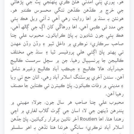
جي خرچ ۾ ڪڏهن ڪڏهن تنگي محسوس ڪندو هو.
هونئن بـ سنڌ ۾ اها روايت رهي آهي تـ آئي ويل هڪ ٻئي
جي مدد ئي ڪبي آهي. اها ورهاڱي کان اڳ جي ڳالهـ آهي.
هڪ ٻئي جون شاديون بـ پاڻ ڪرايائون. محبوب علي چنـا
صاحب سرڪاريءَ نوڪري ۾ داخل ٿيو ۽ وڏن وڏن عهدن
تي پهتو پاڻ اڳتي هلي پروفيسر ٿيا ۽ سنڌ جي مختلف
ڪاليجن جا پرنسيپال رهيا. جن ۾ سچل سرمست ڪاليج
حيدرآباد، هالا ڪاليج ۽ جيڪب آباد ڪاليج وغيره شامل
آهن. سندن آخري پوسٽنگ اسلام آباد رهي. اتان حج تي ويا
۽ مديني ۾ وفات ڪيائون. پاڻ ڪيترن ئي ڪتابن جا مصنف
رهيا آهن.
محبوب علي چنـا صاحب هر سال جون، جولاءِ مهيني ۾
پندرهن ڏينهن جي لاءِ اسان جي ڳوٺ گلاب لغاري ۾ اچي
رهندا هئا. اها Routien آخر تائين برقرار رکيائين. پاڻ جڏهن
اسلام آباد نوڪريءَ سانگي هوندا هئا تڏهن بـ اهو سلسلو
جاري رهيو، پوءِ ٿورن ڏينهن لاءِ پر دوست تان ڀيرو ضرور