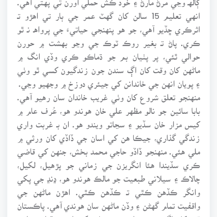
انهي تعليم 15 سالن کان گهٽ عمر جي ٻار تي اهڙو تـ
اثرڪري ڇڏيو آهي، جو هو پنهنجي حياتيءَ جي پرواهـ نـ ٿو
ڪري. پاڻ تـ بغير روڪ ٽوڪ جي وڃو بهشت ۾ حورن
حوالي ٿئي، پر پٺيان بم جو ڌماڪو ڪري وڏي انگ ۾
ماڻهن کان وقت کان اڳ سندن جون زندگيون کسي ٿو وٺي
۽ پويان انهن جي خاندانن کي جيئري دوزخ ۾ وجهيو وڃي.
منهنجو تعلق شروع کان وٺي غريب خاندان سان رهيو آهي.
بابا سائين جو نالو مظهر علي خان هوندو هو، عُرف عام ۾
کيس مزار خان سڏيو ۽ سڃاتو ويندو هو. ان بـ غربت واري
زندگي گذاري، جيڪا هن کي اسان جي ڏاڏي کان ورثي ۾
ملي هئي. منهنجو ڏاڏو حاجي محمد بخش، جنهن کي قاضي
ڪري سڏيندا هئا انگريزن جي زماني جو پڙهيل، لکيل،
چالاڪ ۽ سيلاني طبعيت جو مالڪ هوندو هو، ڍنڍ جي پکي
وانگر ڪڏهن ڪٿي تـ ڪڏهن ڪٿي. اهڙن ماڻهن جي
واقفيت تمام گهڻن ۽ وڏن ماڻهن سان هوندي آهي. پاڪستان
ٿيڻ کان اڳ سيد ميران محمد شاھ ٽکڙ وارو سنڌ اسيمبليءَ