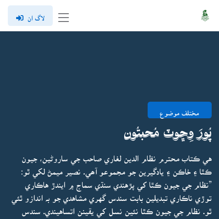
لاگ ان
مختلف موضوع
پُورَ وِڇوٽ مُحبتُون
هي ڪتاب محترم نظام الدين لغاري صاحب جي ساروڻين، جيون
ڪٿا ۽ خاڪن ۽ يادگيرين جو مجموعو آھي. نصير ميمڻ لکي ٿو:
”نظام جي جيون ڪٿا کي پڙهندي سنڌي سماج ۾ ايندڙ هاڪاري
توڙي ناڪاري تبديلين بابت سندس گهري مشاهدي جو بہ اندازو ٿئي
ٿو. نظام جي جيون ڪٿا نئين نسل کي يقينن اتساهيندي. سندس