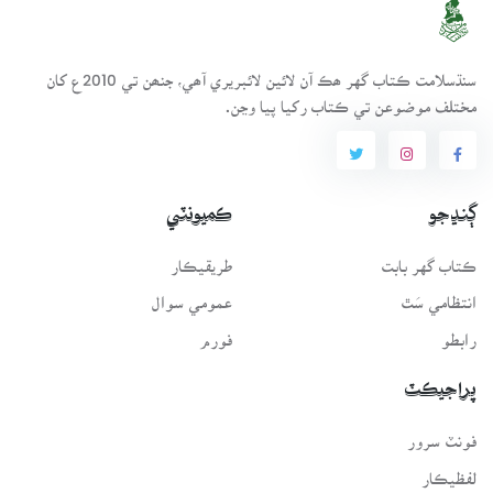
سنڌسلامت ڪتاب گهر ھڪ آن لائين لائبريري آھي، جنھن تي 2010ع کان
مختلف موضوعن تي ڪتاب رکيا پيا وڃن.
ڳنڍجو
ڪميونٽي
ڪتاب گهر بابت
طريقيڪار
انتظامي سَٿ
عمومي سوال
رابطو
فورم
پراجيڪٽ
فونٽ سرور
لفظيڪار