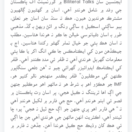
جي وفد ۾ شامل هوندو آهي. اسان ۾ گهڻيون ڳالهيون
مشترڪ هونديون هيون. هڪ تـ سنڌ سان اسان جو تعلق،
ٻيو ساڳئي اسڪيل ۽ ساڳي ونگ ۾ اٿڻ ويهڻ بـ گڏ. مذهبي
طور بـ اسان دقيانوسي خيالن جا ڪو نـ هوندا هئاسين. مطلب
تـ اسان هڪ ٻئي جو خيال تمام گهڻو رکندا هئاسين. اڄ بـ
جيڪڏهن مون کي ايڪنامڪس جا ڪي انگ اکر يا ڪا ٻئي
معلومات گهربل هوندي آهي تـ ظفر ئي مدد ڪندو آهي. ظفر
کي ايڪنامڪ ايڊوائيزر گهرائي چيو تـ “هن دفعي سنگاپور
ڪنهن کي موڪليون” ظفر يڪدم منهنجو نالو کنيو هو.
IMF جو هڪڙو اهو بـ شرط هو تـ ماڻهو اهو موڪليو جنهن
جي اڳ اها ٽريننگ نـ ڪيل هجي، پر اسان وٽ پاڪستان ۾
قصو ئي ابتو هوندو آهي. حج جي فارم ۾ لکيل هوندو آهي
تـ “ هي فارم اهو ڀري جنهن جو اڳ حج ٿيل نـ هجي” پوءِ ڇا
ٿيندو آهي، اڪثريت انهن ماڻهن جي هوندي آهي جن جا اڳي
ئي هڪ کان وڌيڪ حج ڪيل هوندا آهن. جڏهن تـ فارم ۾
لکندا آهن تـ اسان جو اهو پهريون حج آهي. سو سائين ٻـ