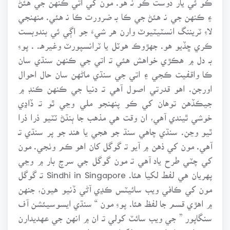
۽ ڪنهن جي نـ هئڻ جي ڪا بـ ضرورت ڪا نـ هئي. منهنجي
لاءِ ٽريننگ انسٽيٽيوٽ وارن هر شيءَ جو اڳي ئي بندوبست
ڪري ڇڏيو هو. جهڙوڪ هوٽل يا ٽرانسپورٽ وغيرهـ. . پوءِ
بـ دل ۾ هڪڙي خواهش هئي تـ اتي جي ڪنهن سنڌي سان
ڪا واقفيت ڪجي ۽ اتي جي سنڌي ماڻهن سان حال احوال
اورجن. اهو قدرتي اصول آهي تـ دنيا جي ڪنهن ڪنڊ ۾
جيڪڏهن توهان کي ڪو پنهنجو ملي وڃي ٿو تـ ڏاڍي
خوشي ٿيندي آهي، ان وقت هي مذهب جا ٻنڌڻ ٽٽيو ذرا ذرا
ٿيو وڃن. سنڌي چاهي سنڌ جو هجي يا هند جو پر سنڌي تـ
آهي. مون کي ذهن ۾ آيو تـ گوگل کان اهو ڪم وٺجي. مون
کي چٽي طرح ياد آهي تـ مون گوگل جي سرچ بار ۾ وڃي
پهريان هي لفط لکيا هئا. Sindhi in Singapore تـ گوگل
مون کي ڪافي ويب سائيٽس ڪڍي آڻي ڏنيو هيون، جنهن
۾ اهڙي قسم جا لفظ هئا. پوءِ مون “ سنڌي ايسوسيئشن آف
سنگاپور ” جي ويب سائٽ کولي تـ ان ۾ انهن جي عهديدارن
جون اي ميل ايڊريسون لکيل هيون. ائين مون بغير ڪنهن