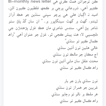
ڪڍيو آهي. شروعاتي پرچي ۾ ڪجهـ غلطيون ڪيون اٿن.
اميد تـ اڳيان هلي هي پرچو سڀني سنڌين جو هڪ آواز
ٿيندو، گهٽ ۾ گهٽ سينگاپور ۾. ” ان سان گڏ پاڻ سٺو
شاعر پڻ آهي. سندس شاعري مان هڪ غزل پڙهندڙن جي
دلچسپي لاءِ هت پيش ڪجي ٿو. غزل جو عنوان آهي “واهـ
ڪمال ڪيو تو سنڌي”
خالي هٿين تون آئين سنڌي
اڄ مڪان جو مالڪ تون سنڌي
محنت عقل سان مٿي آئين تون سنڌي
واهـ ڪمال ڪيو تو سنڌي
تون سنڌي يارن جو يار
غريبن جو همراز تون سنڌي
هر ملڪ ۾ نالو تو وڄايو سنڌي
واهـ ڪمال ڪيو تو سنڌي