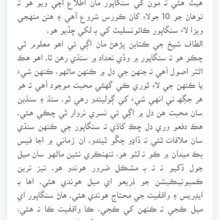
توهان جو 10 جولاءِ کان ڪورس شروع آهي ۽ هنن منهجي
ويزا لاءَ سنگاپور ڪائونسليٽ کي بـ لکي ڇڏيو هو.
الطاف شيخ جي ڪتابن پڙهڻ مان اڳي ئي اهو معلوم ٿي
چڪو هو تـ سنگاپور ۾ وڏي تعداد ۾ سنڌي رهن ٿا. اهو هڪ
اڻٽر اصول آهي تـ جنهن جي دل ۾ ڪنهن ماڻهو، ڪنهن شيءَ
يا ڪنهن جي لاءِ ٿوري ڪي گهڻي محبت موجود آهي تـ هو
هر جڳهـ تي انهي شيءَ کي ڳوليندو رهي ٿو. سنڌ ۽ سنڌين
سان محبت هن دل ۾ اڳي ئي نسري نروار ٿي چڪي هئي.
هڪ دفعو وري دل ڇڪ کاڌي تـ سنگاپور جي ڪنهن سنڌي
سان ملاقات ٿئي تـ ڏاڍو چڱو ٿيندو. ان زماني ۾ اڃا فيس
بڪ ميدان ۾ ڪو نـ لٿو هو، تنهنڪري نئين ماڻهو سان ميل
جول ڏکيو نـ تـ بـ مشڪل ضرور هوندو هو. تيز ترين
ڪميونيڪيشن جو ذريعو اي ميل هوندي هئي. اها بـ
ايڊريس ۽ واقفيت جي محتاج هوندي هئي. هاڻ سنگاپور اي
ميل ڪجي تـ ڪنهن کي ڪجي، ڪا واقفيت ڪا نـ هئي،
ڪو ئي يار دوست ڪو نـ هو. مون کي اتي ڪنهن جي هئڻ