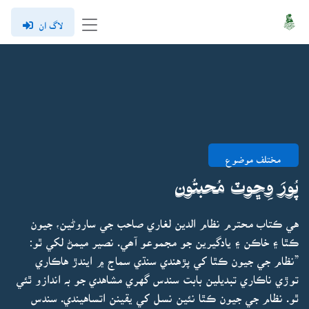
لاگ ان
مختلف موضوع
پُورَ وِڇوٽ مُحبتُون
هي ڪتاب محترم نظام الدين لغاري صاحب جي ساروڻين، جيون
ڪٿا ۽ خاڪن ۽ يادگيرين جو مجموعو آھي. نصير ميمڻ لکي ٿو:
”نظام جي جيون ڪٿا کي پڙهندي سنڌي سماج ۾ ايندڙ هاڪاري
توڙي ناڪاري تبديلين بابت سندس گهري مشاهدي جو بہ اندازو ٿئي
ٿو. نظام جي جيون ڪٿا نئين نسل کي يقينن اتساهيندي. سندس