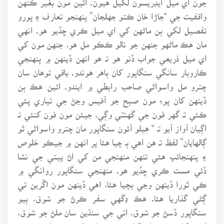
واقفيت جي “جاڙا خان ڪتو جهلجان” پنهنجو تعارف ۽ پورو
تفصيل لکي ٻن ماڻهن کي اي ميل ڪري ڇڏيو هو. انهي
مان هڪ ماڻهو جنهن جو نالو ڪڪو مل هو، جنهن مون کي
اي ميل ذريعي جواب ڏنو هو تـ هو انهن ڏينهن ۾ پنهنجي
ڪاروبار سانگي سنگاپور کان ٻاهر هوندو. باقي توهان سان
چترو مل واسواڻي صاحب رابطي ۾ ايندو. ائين هڪ ٻن
ڏينهن کان پوءِ مون صبح جو آفيس وڃڻ جي تياري پئي
ڪئي تـ گهر فون جي گهنٽي وڳي، جيئن مون فون کنئي تـ
اڳيان آواز آيو تـ “ هِيلو آئون سنگاپور مان چترو واسواڻي ٿو
ڳالهايان” لفظ تـ هن اهي ٻـ چيا هئا پر انهن ۾ جيڪو خلوص
۽ پنهنجائپ هئي تنهن منهنجي من کي اڻ پيتي جي نشا
ڏئي مست ڪري ڇڏيو هو. منهنجي سنگاپور روانگي ۾
ڪي ٿورا ڏينهن وڃي بچيا هئا، اهي ڏينهن مون اڱرين تي
ڳڻي گذاريا هئا. هڪ ڊگهي سفر ڪرڻ جو شوق، ٻيو
سنگاپور ڏسڻ جو شوق، اتي جي سنڌين سان ملڻ جو شوق،
انهي کان وڌيڪ اڻ ڏٺل دوست سان ملڻ جو تجسُس ڪجهـ