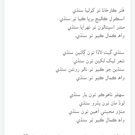
هُنر ڪارخانا تو کوليا سنڌي
اسڪول ڪاليج برپا ڪيا تو سنڌي
مندر اسپتالون تو ٺهرايا سنڌي
واهـ ڪمال ڪيو تو سنڌي.
سنڌي گيت لاڏا تون ڳائين سنڌي
شعر ليک لکين تون سنڌي
سنڌين جو ڪيو تو نالو روشن سنڌي
واهـ ڪمال ڪيو تو سنڌي
سهڻو ٺاهوڪو تون يار سنڌي
لوڏ مان تون پڌرو سنڌي
مٺڙو محبتي آهين تون سنڌي
واه ڪمال ڪيو تو سنڌي
ان کان سواءِ هڪ شام مون وسواڻي صاحب سان گڏ سندن