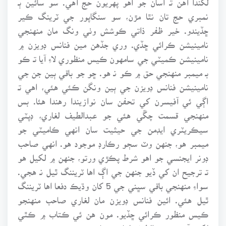
نمبري حج تان نٿا مڙن، سو سنگاپور جي ٽرينگ ڪير
ڇڏيندو. خير ظفر ذاتي ڪوشش وٺي ونگ مان منهنجي
نامينيشن ڪرائي ڇڏي. وري جڏهن مين فنانس ڊويزن ۾
نامينيشن ڪميٽي جي سامهون ڪيس منظوري لاءِ آيا تـ ڪو
بـ ميمبر منهنجي حق ۾ ڪو نـ هو. ڇو جو باقي ٻين جن جي
نامينيشن فنانس ڊويزن جي ٻين ونگن ڪئي هئي، اهي تـ
اڳي ئي آفيسرن کي تحفن سان نوازيندا رهندا هئا. بس
منهنجي قسمت چڱي هئي جو عبدالطيف لغاري، ڊپٽي
سيڪريٽري ايڊمن جي حيثيت سان انهي ڪاميٽي جو
ميمبر هو، جنهن وٽ سڄو رڪارڊ موجود هو. انهي صاحب
ڊونر ايجنسي جو اهو شرط پڪڙي ورتو، جنهن ۾ لکيل هو
تـ ترجيح ان کي ڏيو جنهن جي اڳ اها ٽريننگ ٿيل نـ هجي.
سواءِ منهنجي باقي سڀني جي 5 کان وڌيڪ دفعا اها ٽريننگ
ٿيل هئي. ائين فنانس ڊويزن مان لغاري صاحب منهنجو
ڪيس منظور ڪرائي ڇڏيو. مون هن ئي ڪتاب ۾ ڪٿي
لکيو آهي تـ عبدالطيف لغاري صاحب منهنجي پروموشن ۾