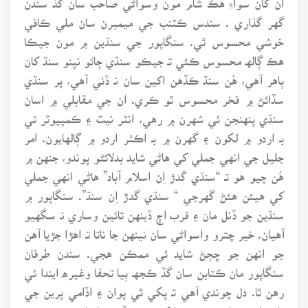
گهر گذاري . سندس ڪٽنب جي ميمبرن سان ملي ڪافي
خوشي محسوس ٿي. سنگاپور جي سنڌين ۾ مون جيڪا
هڪ ڳالهـ محسوس ڪئي تـ جيڪو سنڌي ڄائو نپنو سنڌ کان
ٻاهر آهي، هُن سنڌ ڪڏهن اکين سان نـ ڏٺي آهي، پر سنڌي
سڏائڻ ۾ فخر محسوس ٿو ڪري. ان جي مقابلي ۾ اسان
سنڌي پنهنجن ئي شهرن ۾ رهي، انٽر نيٽ ۽ ڪمپيوٽر تي
بـ اردو ۾ لکون ۽ گهرن ۾ بـ اڪثر اردو ۾ ڳالهايون. امر
جليل جي انهي جملي کي هاڻي شايد بدلائڻو پوندو، جنهن ۾
هُن چيو هو تـ “سنڌي گدڙ اِن اسلام آباد” هاڻي انهي جملي
کي هيئن هئڻ گهرجي “ سنڌي گدڙ اِن سنڌ”. سنگاپور ۾
سنڌين جو ڏنل مان ۽ قرب اڄ ڏينهن تائين وساري نـ سگهيو
آهيان. خير چترو واسواڻي سان نينهن جا ناتا تـ اهڙا جڙيا آهن
جو انهن جو ڇڄڻ شايد ئي ممڪن هجي. سندن طرفان
سنگاپور مان ڪتابن سان گڏ ڪجهـ ٻيا تحفا وغيره ايندا ئي
رهن ٿا. دل چوندي آهي تـ پکي ٿي پوان ۽ اڏامي پرين جي
پار هليو وڃان، پر منهنجا کنڀ تـ ڪڏهوڪا مارِيءَ پٽي پري