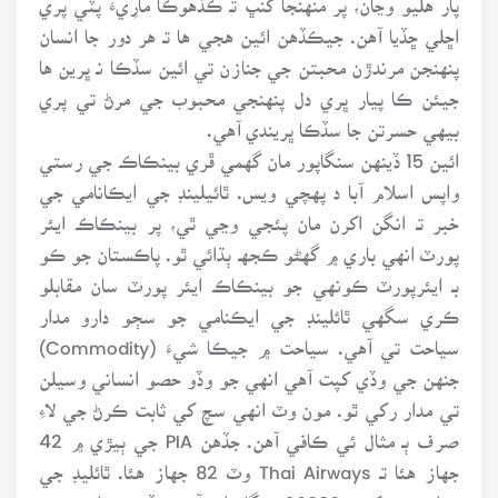
اڇلي ڇڏيا آهن. جيڪڏهن ائين هجي ها تـ هر دور جا انسان
پنهنجن مرندڙن محبتن جي جنازن تي ائين سڏڪا نـ ڀرين ها
جيئن ڪا پيار ڀري دل پنهنجي محبوب جي مرڻ تي پري
بيهي حسرتن جا سڏڪا ڀريندي آهي.
ائين 15 ڏينهن سنگاپور مان گهمي ڦري بينڪاڪ جي رستي
واپس اسلام آبا د پهچي ويس. ٿائيلينڊ جي ايڪانامي جي
خبر تـ انگن اکرن مان پئجي وڃي ٿي، پر بينڪاڪ ايئر
پورٽ انهي باري ۾ گهڻو ڪجهـ ٻڌائي ٿو. پاڪستان جو ڪو
بـ ايئرپورٽ ڪونهي جو بينڪاڪ ايئر پورٽ سان مقابلو
ڪري سگهي ٿائلينڊ جي ايڪنامي جو سڄو دارو مدار
سياحت تي آهي. سياحت ۾ جيڪا شيءَ (Commodity)
جنهن جي وڏي کپت آهي انهي جو وڏو حصو انساني وسيلن
تي مدار رکي ٿو. مون وٽ انهي سچ کي ثابت ڪرڻ جي لاءِ
صرف ٻـ مثال ئي ڪافي آهن. جڏهن PIA جي ٻيڙي ۾ 42
جهاز هئا تـ Thai Airways وٽ 82 جهاز هئا. ٿائليڊ جي
بجلي جي کپت 26000 ميگا واٽ آهي جڏهن تـ انهن وٽ