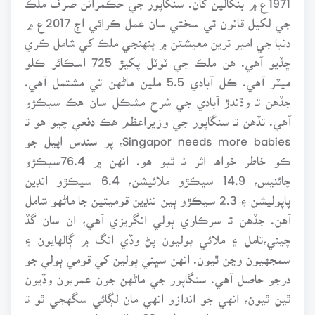
جي لکيل قانون تي سختي سان عمل ڪرائي اڄ 2017ع ۾
دنيا جي امير ترين معيشتن ۾ پنهنجي ملڪ کي شامل ڪري
ڇڏيو آهي. هن ملڪ جي ٽوٽل پکيڙ 725 اسڪائر ڪلو
ميٽر آهي. ڪل آبادي 5.5 ملين ماڻهن تي مشتمل آهي.
جڏهن تـ وڌندڙ آبادي جي شرح مشڪل سان هڪ سيڪڙو
آهي. تڏهن تـ سنگاپور جي وزيراعظم هڪ دفعي چيو هو تـ
Singapor needs more babies، پر سندس اپيل جو
ڪو خاطر خواهـ اثر نـ ٿيو هو. انهن ۾ 76.4سيڪڙو
چائنيس، 14.9 سيڪڙو ملائيشن، 6.4 سيڪڙو انڊين
پاپوليشن ۽ 2.3 سيڪڙو ٻين ننڍين قوميتين جا ماڻهو شامل
آهن. جڏهن تـ سرڪاري ٻولي انگريزي آهي، ان سان گڏ
چيني،تامل ۽ ملائي ٻوليون پڻ وڏي انگ ۾ ڳالهايون ۽
سمجهيون وڃن ٿيون. انهن سڀني ٻولين کي قومي ٻولي جو
درجو حاصل آهي. سنگاپور جي ماڻهن جون عمريون وڏيون
ٿين ٿيون، انهي جو اندازو انهي مان لڳائي سگهجي ٿو تـ
سندن عمريون سراسري طور 83 سال رڪارڊ ڪيون ويون