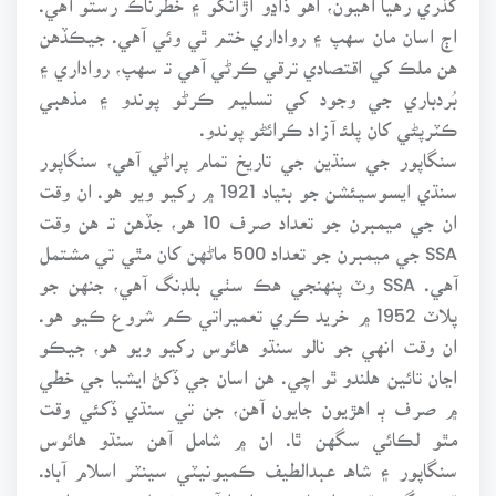
اڄ اسان مان سهپ ۽ رواداري ختم ٿي وئي آهي. جيڪڏهن
هن ملڪ کي اقتصادي ترقي ڪرڻي آهي تـ سهپ، رواداري ۽
بُردباري جي وجود کي تسليم ڪرڻو پوندو ۽ مذهبي
ڪٽرپڻي کان پلئـ آزاد ڪرائڻو پوندو.
سنگاپور جي سنڌين جي تاريخ تمام پراڻي آهي، سنگاپور
سنڌي ايسوسيئشن جو بنياد 1921 ۾ رکيو ويو هو. ان وقت
ان جي ميمبرن جو تعداد صرف 10 هو، جڏهن تـ هن وقت
SSA جي ميمبرن جو تعداد 500 ماڻهن کان مٿي تي مشتمل
آهي. SSA وٽ پنهنجي هڪ سٺي بلڊنگ آهي، جنهن جو
پلاٽ 1952 ۾ خريد ڪري تعميراتي ڪم شروع ڪيو هو.
ان وقت انهي جو نالو سنڌو هائوس رکيو ويو هو، جيڪو
اڃان تائين هلندو ٿو اچي. هن اسان جي ڏکڻ ايشيا جي خطي
۾ صرف ٻـ اهڙيون جايون آهن، جن تي سنڌي ڏکئي وقت
مٿو لڪائي سگهن ٿا. ان ۾ شامل آهن سنڌو هائوس
سنگاپور ۽ شاهـ عبدالطيف ڪميونيٽي سينٽر اسلام آباد.
ٿي سگهي ٿو تـ انڊيا ۾ پڻ اهڙا آشرم ٺهيل هجن پر انهن