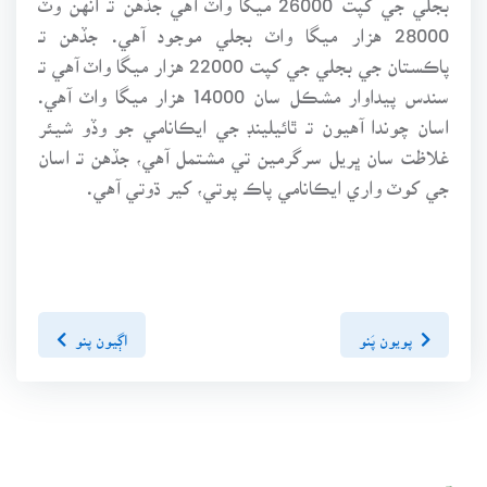
28000 هزار ميگا واٽ بجلي موجود آهي. جڏهن تـ
پاڪستان جي بجلي جي کپت 22000 هزار ميگا واٽ آهي تـ
سندس پيداوار مشڪل سان 14000 هزار ميگا واٽ آهي.
اسان چوندا آهيون تـ ٿائيلينڊ جي ايڪانامي جو وڏو شيئر
غلاظت سان ڀريل سرگرمين تي مشتمل آهي، جڏهن تـ اسان
جي کوٽ واري ايڪانامي پاڪ پوتي، کير ڌوتي آهي.
پويون پَنو
اڳيون پنو