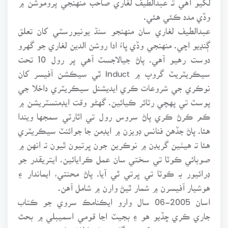
وڏي مدد ڪئي هئي.
عبدالطيف لغاري سان منهنجو سنڌ يونيورسٽي کان تعلق
ڳنڍيو اچي. منهنجي وڏي ڀاءُ ادا روشن الدين لغاري جو گهرو
دوست رهيو آهي. پاڻ جيالاجسٽ آهي پر رول 10 تحت
سيڪريٽريٽ گروپ ۾ Induct ٿي سيڪشن آفيسر کان
نوڪري جي شروعات ڪري ايديشنل سيڪريٽري داخلا جي
پوسٽ تي پهچي رٽائر ڪيائين. گهڻو وقت ايڊمنسٽريشن ۾
ڪم ڪرڻ ڪري پاڻ سروس رول تي اٿارٽي سمجها ويندا
هئا. پاڻ جڏهن فنانس ڊويزن ۾ ايڊمن جا جوائنٽ سيڪريٽري
هئا تـ هيٺين گريڊن ۾ نوڪرين جون ڀرتيون ٿيون تـ انهن ۾
صوبائي ڪوٽا تي سختي سان عمل ڪرايائين. ايتريقدر جو
ڊرائيور بـ ڪوٽا تي ڀرتي ٿي آيا. پاڻ محنتي، ايماندار ۽
هوشيار آفيسرن ۾ شمار ٿيڻ وارن ۾ شامل آهن.
اسان 2005-06 سال وارو ايڪنامڪ سروي جو ڪتاب
جاري ڪري ڇڏيو هو ۽ بجيٽ اڃا قومي اسميبلي ۾ بحث
هيٺ هئي تـ مون کي سنگاپور مان اطلاع اچي ويو هو تـ