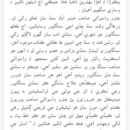
وساري سگهيو آهيان .
چترو واسواڻي صاحب حيدر آباد سنڌ سان تعلق رکي ٿو.
ورهاڱي وقت سنڌ ڇڏي اچي سنگاپور وسايائين. اڄ ڪلهـ
سنگاپور جو شهري آهي. سنڌي ادب سان گهرو لاڳاپو رکي
ٿو. وٽس هند ۽ سنڌ جي ادبين جا ڪافي ڪتاب موجود آهن.
سنگاپور ۾ ٿيندڙ سنڌي ڊرامن ۾ حصو بـ وٺي ٿو تـ انهن جو
اسڪرپٽ رائٽر پڻ آهي. ائين کڻي سمجهو تـ واسواڻي
صاحب سنگا پور ۾ سنڌين جو سفير آهي. جيڪو بـ سنڌي
سنڌ مان سنگاپور ويندو آهي اهو هن صاحب سان ضرور
ملندو آهي. جيڪڏهن علاج سانگي ڪو سنڌي سنگاپور
وڃي نڪري تـ ان جي ٻولي جي ٽرانسليشن ۽ ٻيون
ميڊيڪل جو ضرورتون پڻ چترو واسواڻي صاحب پوريون
ڪندو آهي. مون سان هو ٽيليفون جي ذريعي ڳنڍيل رهي
ٿو، ڪيڏي ڪيڏي مهل ٽن چئن سٽن جو ڪو خط پٽ بـ
لکي وجهندو آهي. هڪ دفعي لکيو هئائين تـ “ اسان جي
ڪن نوجوانن همٿ ڪري هي Bi-monthly news letter