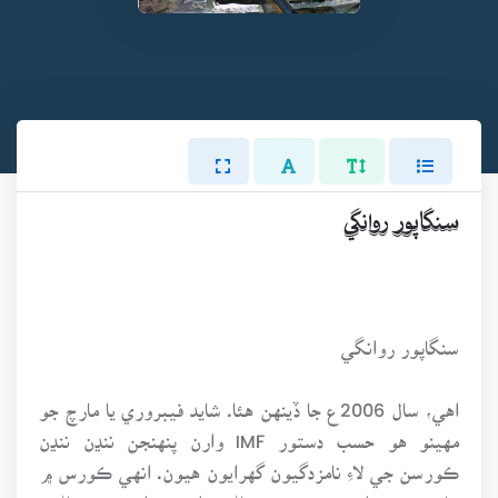
سنگاپور روانگي
سنگاپور روانگي
اهي، سال 2006ع جا ڏينهن هئا. شايد فيبروري يا مارچ جو
مهينو هو حسب دستور IMF وارن پنهنجن ننڍن ننڍن
ڪورسن جي لاءِ نامزدگيون گهرايون هيون. انهي ڪورس ۾
خاص ڪري اسٽيٽ بينڪ ۽ ناڻي واري وزارت جي ماڻهن