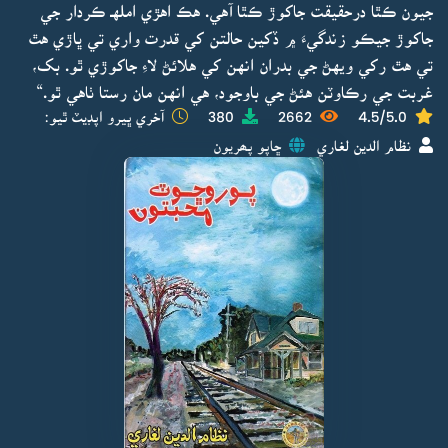
جيون ڪٿا درحقيقت جاکوڙ ڪٿا آهي. هڪ اهڙي املهـ ڪردار جي
جاکوڙ جيڪو زندگيءَ ۾ ڏکين حالتن کي قدرت واري تي ڀاڙي هٿ
تي هٿ رکي ويهڻ جي بدران انهن کي هلائڻ لاءِ جاکوڙي ٿو. بک،
غربت جي رڪاوٽن هئڻ جي باوجود، هي انهن مان رستا ٺاهي ٿو.“
4.5/5.0
2662
380
آخري ڀيرو اپڊيٽ ٿيو:
نظام الدين لغاري
ڇاپو پھريون