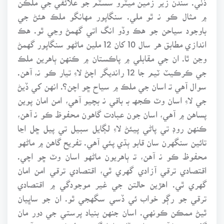
۾ مثال ڪو نـ ٿو ملي. سنگاپور مهانگو ملڪ هئڻ جي
باوجود سياحن جو هڪ وڏو انگ اتي گهمڻ وڃي ٿو. هڪ
اندازي مطابق هر سال 10 کان 12 ملين ماڻهو سنگاپور گهمڻ
وڃن ٿا. ان جي مقابلي ۾ پاڪستان ۾ ڪنهن ٻاهرين ملڪ
جي ڪرڪيٽ ٽيم جا 12 رانديگر اچڻ لاءِ تيار ڪو نـ، آهن.
سوال آهي تـ اسان جي ملڪ ۾ سياح ڇو اچن؟. انهن کي ڏيڻ
جي لاءِ اسان وٽ ڪجهـ بـ باقي نـ بچيو آهي، امن امان پوين
پساهن ۾ آهي، اسان جون عبادت گاهون محفوظ ڪو نـ آهن،
ڪنهن روڊ تي پاڻي پيئڻ لاءِ لڳايل سبيل تي پيل ڇل اڃا
تائين سنگهرن سان قابو ٻڌي پئي آهي. تفريح گاهن ۾ ماڻهو
محفوظ ڪو نـ آهن، تـ ٻاهريون ماڻهو اسان وٽ ڇو اچي.
اقتصادي ترقي آزادي گهري ٿي، اقتصادي ترقي امن امان
گهري ٿي. اهڙين حالتن جي غير موجودگي ۾ اقتصادي
ترقي جو رڳو خواب ئي ڏسي سگهجي ٿو. ان جو ساڀيان
ٿيڻ ممڪن ڪونهي. اسان جنهن بنياد پرستي جي دور مان
گذري رهيا آهيون، اهو ڏاڍو اڙانگو ۽ خطرناڪ رستو آهي.