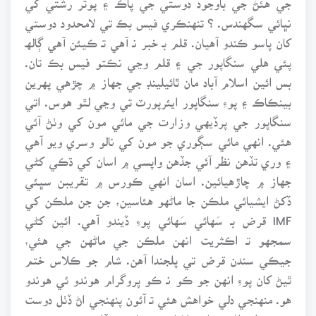
نڀائي سگهندس. ؟ تنهنڪري فيس بڪ تي لامحدود دوستي
کان پاسو ڪندو آهيان. قلم بـ خبر نـ آهي تـ ڪيئن آهي ڳالهـ
پئي هلي سنگاپور جي ۽ قلم وڃي نڪتو فيس بڪ تان.
بس ائين اسلام آباد مان ٿائيلينڊ جي جهاز ۾ چڙهي پهرين
بينڪاڪ ۽ پوءِ سنگاپور ايئرپورٽ تي وڃي لٿو هوس. اتي
سنگاپور جي پرڏيهي وزارت جي مائي مون کي وٺڻ آئي
هئي. انهي مائي سڳوري جو مون کي نالو وسري ويو آهي
۽ وري تڏهن نظر آئي جڏهن واپسي ۾ اسان کي ڌڪي کڻي
جهاز ۾ چاڙهيائين. اسان انهي ڪورس ۾ تقريبن سڀئي
ڏکڻ ايشيائي ملڪن جا ماڻهو هئاسين، جن جن ملڪن کي
IMF قرض بـ سَهائي سَهائي پوءِ ڏيندو آهي. ائين کڻي
سمجهو تـ اڪثريت انهن ملڪن جي ماڻهن جي هئي،
جيڪي سندن قرض تي پلجندا آهن. شام جو ڪلاس ختم
ٿيڻ کان پوءِ انهن جو ڪو نـ ڪو پروگرام هوندو ئي هوندو
هو. منهنجي دلي خواهش هئي تـ آئون پنهنجي اڻ ڏٺل دوست
چترو واسواڻي سان ملاقات ڪريان، هيڏانهن هنن جو هر