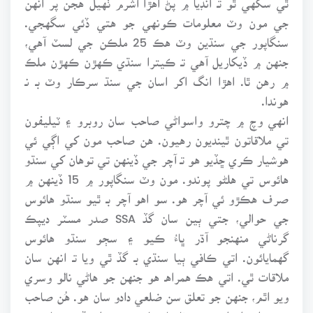
جي مون وٽ معلومات ڪونهي جو هتي ڏئي سگهجي.
سنگاپور جي سنڌين وٽ هڪ 25 ملڪن جي لسٽ آهي،
جنهن ۾ ڏيکاريل آهي تـ ڪيترا سنڌي ڪهڙن ڪهڙن ملڪ
۾ رهن ٿا. اهڙا انگ اکر اسان جي سنڌ سرڪار وٽ بـ نـ
هوندا.
انهي وچ ۾ چترو واسواڻي صاحب سان روبرو ۽ ٽيليفون
تي ملاقاتون ٿينديون رهيون. هن صاحب مون کي اڳي ئي
هوشيار ڪري ڇڏيو هو تـ آچر جي ڏينهن تي توهان کي سنڌو
هائوس تي هلڻو پوندو. مون وٽ سنگاپور ۾ 15 ڏينهن ۾
صرف هڪڙو ئي آچر هو. سو اهو آچر بـ ٿيو سنڌو هائوس
جي حوالي، جتي ٻين سان گڏ SSA صدر مسٽر ديپڪ
گرناڻي منهنجو آڌر ڀاءُ ڪيو ۽ سڄو سنڌو هائوس
گهمايائون. اتي ڪافي ٻيا سنڌي بـ گڏ ٿي ويا تـ انهن سان
ملاقات ٿي. اتي هڪ همراهـ هو جنهن جو هاڻي نالو وسري
ويو اٿم، جنهن جو تعلق سن ضلعي دادو سان هو. هُن صاحب
پڪوڙا تـ اهڙا بهترين ٺاهيا هئا، جيڪي اڄ ڏينهن تائين نـ