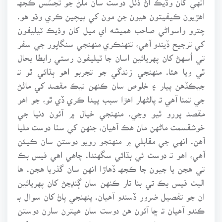
اهڙيون ڪيفيتون هيون جن مون کي بيچين ڪري وڌو هو.
چترو واسواڻي صاحب هميشه اي ميل کان وڌيڪ ٽيليفون
کي ترجيح ڏيندو آهي، تنهنڪري منهنجي سنگاپور جي سفر
تي اُسهڻ کان پهريائين اسان جا ٽيليفون رستي رابطا بحال
ٿي ويا هئا. منهنجي زندگي جو تجربو اهو ٻڌائي ٿو تـ
جيڪڏهن پيار ۽ خلوص سان ڪنهن نيڪ مقصد کي ماڻڻ
جي تمنا آهي تـ پالڻهار اهڙا سبب پيدا ڪري ڏي ٿو، جو اهو
مقصد پورو ٿيو وڃي. منهنجي خيال ۾ آئون دنيا جي
خوشقسمت ماڻهن مان هڪ آهيان، جنهن کي سٺا دوست مليا
آهن. انهي جي مقابلي ۾ منهنجو رويو دوستن سان ڪيئن
آهي، اهو تـ دوست ئي ٻڌائي سگهندا. چاهي اهي فيس بڪ
تي هجن يا جيون جا ڪجهـ ڏهاڙا انهن سان گذريا هجن. ها
البت فيس بڪ تي بنا تار ڪنهن سان ڳنڍجڻ کان پهريائين
ان جو تفصيل ضرور ڏسندو آهيان. پنهنجي پاڻ کان سوال بـ
ڪندو آهيان تـ ڇا آئون هن دوست سان هيترن سارن دوستن
جي هئڻ جي باوجود دوستي جي پاڪ ۽ پوتر رشتي کي