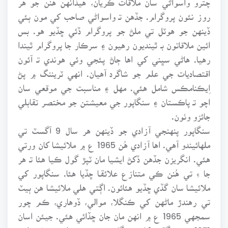
روز نئون پروگرام. جڏهن تـ واسواڻي صاحب کي مون ٻئي
ڏينهن جو هوٽل تي ملڻ جو پروگرام ڏئي ڇڏيو هو. بس
ائين ملاقاتون بـ ٿينديون رهيون ۽ سرڪار جا پروگرام ٿيندا
رهيا. هاڻي سڀني کي اها ڄاڻ پئجي وئي هوندي تـ آئون
اقتصاديات جي علم جو شاگرد آهيان. انهي ٽريننگ ۾ پڻ
اِيڪنامڪس شامل هئي. مهل ۽ مناسبت جي موقعي سان
اچو تـ پاڪستان ۽ سنگاپور جي معيشتن جو مختصر تقابلي
جائزو وٺون.
سنگاپور پنهنجي آزادي جو ڏينهن هر سال 9 آگسٽ تي
ملهائيندو آهي. اها آزادي هُن 1965 ع ۾ ملائيشا کان ورتي
هئي. انگريزن جڏهن ڏکڻ ايشيا مان ٽپڙ گول ڪيا هئا تـ هر
جا ءِ تي هُنن ڪي متنازع علائقـا ڇڏيا هئا. سنگاپور کي
ملائيشا سان گڏي ڇڏيو هئائون. اڳتي هلي ملائيشا هن ٻيٽ
تي رهندڙ ماڻهن کي ڪنگلا، موالي، ڏوهاري، ڪم چور
سمجهي 1965 ع ۾ انهن مان جان ڇڏائي هئي. جيئن اسان
1971ع ۾ بنگالين کان. سنگاپور جي حڪمرانن صرف ملڪ