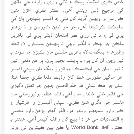
کي ترجيح ڏني ويندي آهي. اڪثر ڪري اهڙن ننڍن
ڪورسن ۾ ويهين گريڊ کان مٿي جا آفيسر پنهنجي پاڻ کي
سليڪٽ ڪرائيندا آهن، ڇو جو ننڍن ڪورسن ۾ نـ پڙهڻو
پوي ٿو ۽ نـ ئي وري ڪو امتحان ڏيڻو پوي ٿو. ٻاهرين
ملڪن جو چڪر بـ لڳيو وڃي تـ پنهنجن سينيئرن لاءِ تحفا
وغيرهـ ۽ بيگمات لاءِ ٻاهرين ملڪن مان ڪپڙن جا سوٽ بـ
ٿيو وڃن، ان کان پوءِ بـ ٻـ پئسا بچيو پون. پر هن دفعي ائين
نـ ٿيو. اسان جي ايڪنامڪ ايڊوائزرز ونگ مان سڀئي آفيسر
اهو ساڳيو ڪورس هڪ کان وڌيڪ دفعا ڪري چڪا هئا.
اسان جو هڪ ساٿي هو ظفرالحسن جنهن جو تعلق ڊگهڙي
جي قائم خاني خاندان سان آهي، قائد اعظم يونيورسٽي مان
ماسٽر جي ڊگري هئڻ ڪري، سڀني آفيسرن ۾ هوشيار ۽
ڪم وارو سمجهيو ويندو هو. ظفر گهڻو پڙهڻ وارو محنتي
۽ اقتصاديات جي هر داءُ پيچ کان واقف آفيسر آهي. هينئر بـ
اڪثر، World Bank ,IMF يا ڪن ٻين ڪيترين ئي ڊونر
ايجنسين سان Biliteral Talks ۾ گورنمينٽ آف پاڪستان