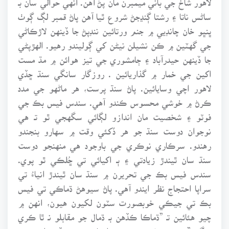
ساڻس ناتا ۽ رشتا ڳنڍجڻ شروع ٿيا آهن پاڻ قمبر لڳ ڳوٺ
ڀنڀو خان چانڊيي ۾ جنم ورتائين ننڊپڻ جا ڏينهن لاڙڪاڻي
جي گهٽين ۾ ڪن نشيلن نيڻن کي ڳوليندو رهيو. الهڙپڻي
جا ڏينهن حيدرآباد ۽ ڄامشوري جي تيز هوائن ۾ مڌ مست
اکين جي خمار ۾ گذاريائين . روزگار سانگي سنڌ ڇڏي
لاهور اچي وسايائين. پاڻ سنڌ پرست، هر ماڻهو جي مدد
ڪرڻ ۾ خوشي محسوس ڪندو آهي. سندس فيس بڪ جي
فوٽو ۽ شخصيت مان اندازو لڳائي سگهجي ٿو تـ هي
نوجوان دوست سنڌ جو هر ڏکئي وقت ۾ سهارو بنجندو
رهندو. سرڪاري نوڪري جي باوجود هي منهنجو دوست
سنڌ سان ٿيندڙ زيادتي ۽ ٻـ اکيائي تي ڇُلڪي ٿو پوي.
سندس فيس بڪ جي تحريرن ۾ سنڌ سان ٿيندڙ انياءُ تي
سراپا احتجاج نظر ايندو آهي. پاڻ سيوهڻ ڌماڪي تي فيس
بڪ تي جيڪي خوبصورت سٽون لکيون هيون، انهن ۾
چيو هئائين تـ ”ڌماڪا ڪڏهن بـ ڌمال جو مقابلو نـ ٿا ڪري
سگهن”. سندس فيس بڪ جي اڪائونٽ ۾ جڏهن اندر جي