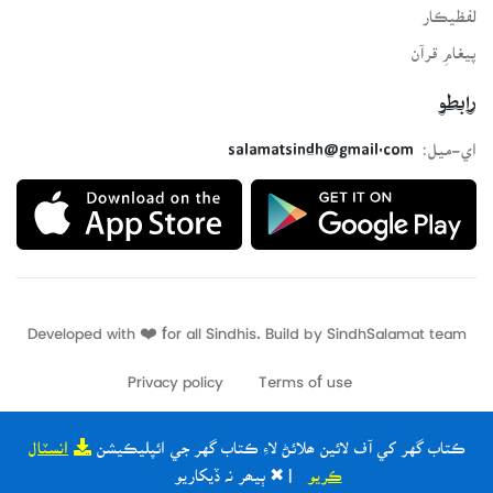
لفظيڪار
پيغامِ قرآن
رابطو
اي-ميل:
salamatsindh@gmail.com
Developed with ❤️ for all Sindhis. Build by
SindhSalamat
team
Privacy policy
Terms of use
ڪتاب گهر کي آف لائين ھلائڻ لاءِ ڪتاب گهر جي ائپليڪيشن
انسٽال
ڪريو
| ✖ ٻيھر نہ ڏيکاريو