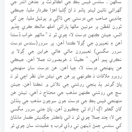
گهرائي تائين ليئو پاتم تـ اڻ ڳڻيا اهڙا ڪردار مليا، جيڪي
چانڊيي صاحب جي دوستي جي ڌاڳي ۾ پوئيل مليا، جن کي
ٿورن لفظن ۾ موتين مالها پارائي املهـ ماڻڪ ڪري ڇڏيو
اٿس. جيئن ڪنهن دوست لاءِ چوي ٿو تـ “ ماڻهو خواب ڏسندا
آهن ۽ تعبيرن جي ڳولا ڪندا آهن، پر سرور(سندس دوست
سرور مگسي) تعبيرون ماڻي هاڻي خوابن جي ڳولا ۾
نڪري پيو آهي. ” ڪيڏا نـ خوبصورت جملا آهن، جيڪي
هن پنهنجي دوست لاءِ چيا آهن. هن دوست سان منهنجي
روبرو ملاقات تـ ڪونهي پر هن جي نيڻن مان نظر اچي ٿو تـ
پاڻ گوتم ٻڌ بنجي روشني جي تلاش ۾ نڪتا آهن. جيئن
سج جي روشني ڪنهن مذهب جي محتاج نـ آهي، تيئن هن
منهنجي فيس بڪ جي دوست جون سوچون مذهب جي ٻنڌڻن
کان گھڻو اڳ آزاد ٿي چڪيون آهن. پاڻ جتي سرور مگسي
جي لاءِ چند جملا چوي ٿو تـ اتي ڊاڪٽر جڳديش ڪمار مانڌاڻ
کي سندس ڄمڻ ڏينهن تي وڏي قرب ۽ عقيدت سان چوي ٿو
تـ “ هو پيار ڏيندو آهي تـ سڀني کي وڻندو آهي، پر جي رُسي