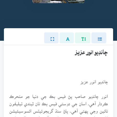
چانڊيو انور عزيز
چانڊيو انور عزيز
انور چانڊيو صاحب پڻ فيس بڪ جي دنيا جو متحرڪ
ڪردار آهي. اسان جي دوستي فيس بڪ تان ٿيندي ٽيليفون
تائين وڃي پهتي آهي. پاڻ سنڌ گريجوئيٽس ائسوسيئيشن
لاهور شاخ جي باني ميمبرن مان پڻ آهن. انهي حوالي سان بـ