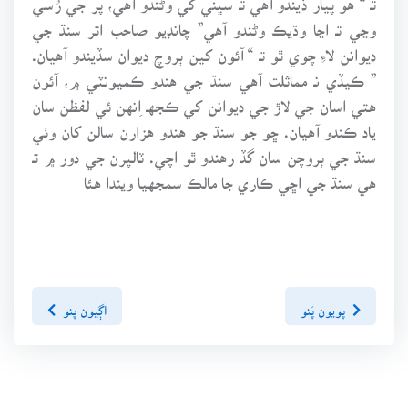
وڃي تـ اڃا وڌيڪ وڻندو آهي” چانڊيو صاحب اتر سنڌ جي
ديوانن لاءِ چوي ٿو تـ “ آئون کين ٻروچ ديوان سڏيندو آهيان.
” ڪيڏي نـ مماثلت آهي سنڌ جي هندو ڪميونٽي ۾، آئون
هتي اسان جي لاڙ جي ديوانن کي ڪجهـ اِنهن ئي لفظن سان
ياد ڪندو آهيان. ڇو جو سنڌ جو هندو هزارن سالن کان وٺي
سنڌ جي ٻروچن سان گڏ رهندو ٿو اچي. ٽالپرن جي دور ۾ تـ
هي سنڌ جي اڇي ڪاري جا مالڪ سمجهيا ويندا هئا
پويون پَنو
اڳيون پنو