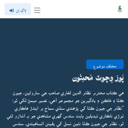
لاگ ان
مختلف موضوع
پُورَ وِڇوٽ مُحبتُون
هي ڪتاب محترم نظام الدين لغاري صاحب جي ساروڻين، جيون
ڪٿا ۽ خاڪن ۽ يادگيرين جو مجموعو آھي. نصير ميمڻ لکي ٿو:
”نظام جي جيون ڪٿا کي پڙهندي سنڌي سماج ۾ ايندڙ هاڪاري
توڙي ناڪاري تبديلين بابت سندس گهري مشاهدي جو بہ اندازو ٿئي
ٿو. نظام جي جيون ڪٿا نئين نسل کي يقينن اتساهيندي. سندس