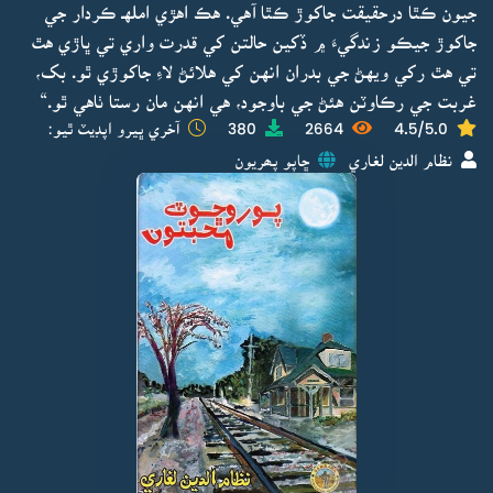
جيون ڪٿا درحقيقت جاکوڙ ڪٿا آهي. هڪ اهڙي املهـ ڪردار جي
جاکوڙ جيڪو زندگيءَ ۾ ڏکين حالتن کي قدرت واري تي ڀاڙي هٿ
تي هٿ رکي ويهڻ جي بدران انهن کي هلائڻ لاءِ جاکوڙي ٿو. بک،
غربت جي رڪاوٽن هئڻ جي باوجود، هي انهن مان رستا ٺاهي ٿو.“
4.5/5.0
2664
380
آخري ڀيرو اپڊيٽ ٿيو:
نظام الدين لغاري
ڇاپو پھريون