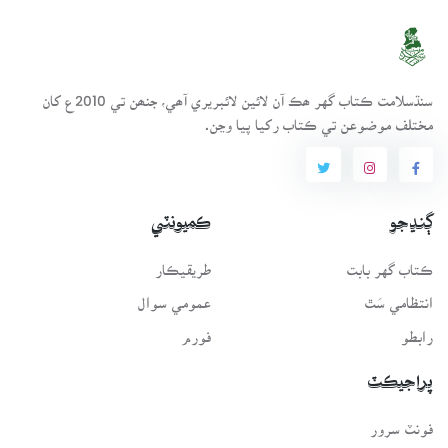
سنڌسلامت ڪتاب گهر ھڪ آن لائين لائبريري آھي، جنھن تي 2010ع کان
مختلف موضوعن تي ڪتاب رکيا پيا وڃن.
ڳنڍجو
ڪميونٽي
ڪتاب گهر بابت
طريقيڪار
انتظامي سَٿ
عمومي سوال
رابطو
فورم
پراجيڪٽ
فونٽ سرور