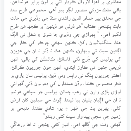
باقي ملڪ مڙوئي منصور لڳو پيو آهي. مجموعي طرح سنڌ
جي محقق پير حسام الدين راشدي سنڌ جي وڏيري جي حالت
بابت پنهنجي ڪتاب ”هو ڏوٿي هو ڏينهن“ ۾ ڪجهـ هن طرح
لکيو آهي. ” ٻهراڙي جي وڏيري جا شوق ۽ شغل ئي الڳ
هئا. سنگتياڻيون رکڻ، ڪنهن سهڻي ڇوڪر کي ڪار جي
اڳئين سيٽ تي ويهارڻ، ڪنهن هٿ نـ ڏنو تـ ان جي عزيزن
کي پوليس کي چُرچ ڏئي ڦاسائڻ، ڪاٽڪُن کي پالي، انهن
ذريعي جنهن تي ڪاوڙ ايندي، انهن جون چوريون ڪرائڻ،
اڪثر چوريون ڀنگ تي واپس وٺي ڏيڻ، پوليس سان ياري ۾
فخر محسوس ڪندا، وڏن عملدارن کي دعوتون ڏئي گهرائي
اوڙي پاڙي وارن تي رعب ڄمائڻ. پوليس جو سپاهي هوندو
تـ ان جي اڳيان پٺيان پيا ٿيندا. ڳوٺ جي سيٺين کان قرض
کڻي، پهرين پٽ جي طهر ۽ پوءِ شادي ڪندا. نتيجي ۾
زمين جي سڄي پيداوار سيٺ کڻي ويندو”
گهڻي وقت جي ڳالهـ آهي، ائين کڻي چئجي تـ اها ورهاڱي
جي زماني جي ڳالهـ آهي. اسان جي پاسي هڪڙو زميندار