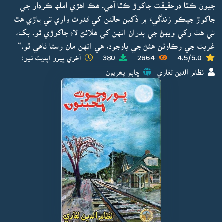
جيون ڪٿا درحقيقت جاکوڙ ڪٿا آهي. هڪ اهڙي املهـ ڪردار جي
جاکوڙ جيڪو زندگيءَ ۾ ڏکين حالتن کي قدرت واري تي ڀاڙي هٿ
تي هٿ رکي ويهڻ جي بدران انهن کي هلائڻ لاءِ جاکوڙي ٿو. بک،
غربت جي رڪاوٽن هئڻ جي باوجود، هي انهن مان رستا ٺاهي ٿو.“
4.5/5.0
2664
380
آخري ڀيرو اپڊيٽ ٿيو:
نظام الدين لغاري
ڇاپو پھريون