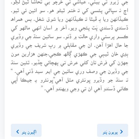
اڄ نـ سڀاڻي پئسـي کي تـ ختم ٿيڻو هو. سو ائين ئي ٿيو.
ڪيڏانهن ويا ٻـ ڦيٿا تـ ڪيڏانهن ويا شوق شغل. بس همراهـ
ڏسندي ڏسندي پَٽ پئجي ويو. آخر ۾ اسان انهي ماڻهو کي
ڪسم پرستي واري حالت ۾ ڏٺو. سو سائين سنڌ جي وڏيري
جا حال اهڙا آهن. ان جي مقابلي ۾ رپ شريف جي وڏيري
ٻڍي خان ٿيٻي جي ڪهڙي ڳالهـ ڪجي،جنهن هزارين مون
جهڙن کي فرش تان کڻي عرش تي پهچائي ڇڏيو. ٽئين سنڌ
جي وڏيرن جي وصف وري سائين جي ايم سيد ڏني آهي. “
تـ سنڌ جو وڏيرو ڀونئري مثل آهي”ڀونئرو بـ جيڪا اُڀي
ڪاٺي ڏسندو آهي ان تي وڃي ويهندو آهي. ”
پويون پَنو
اڳيون پنو