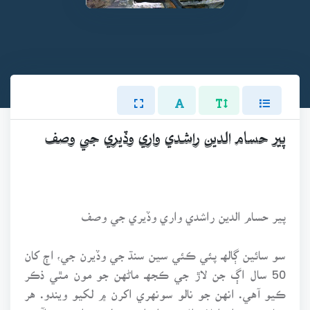
پير حسام الدين راشدي واري وڏيري جي وصف
پير حسام الدين راشدي واري وڏيري جي وصف
سو سائين ڳالهـ پئي ڪئي سين سنڌ جي وڏيرن جي، اڄ کان
50 سال اڳ جن لاڙ جي ڪجهـ ماڻهن جو مون مٿي ذڪر
ڪيو آهي. انهن جو نالو سونهري اکرن ۾ لکيو ويندو. هر
معاشري ۾ اهڙا لازوال ڪردار اٽي ۾ لوڻ برابر هونداآهن.