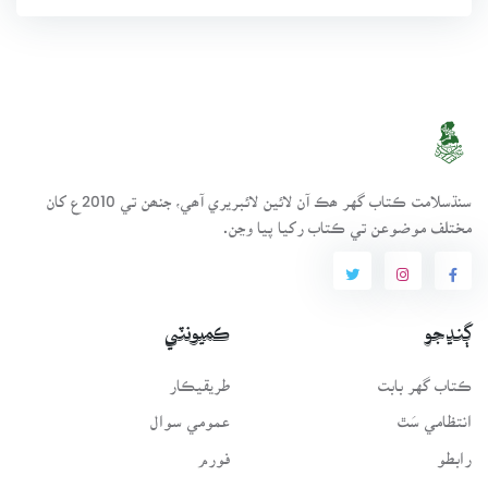
سنڌسلامت ڪتاب گهر ھڪ آن لائين لائبريري آھي، جنھن تي 2010ع کان
مختلف موضوعن تي ڪتاب رکيا پيا وڃن.
ڳنڍجو
ڪميونٽي
ڪتاب گهر بابت
طريقيڪار
انتظامي سَٿ
عمومي سوال
رابطو
فورم