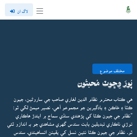
لاگ ان
مختلف موضوع
پُورَ وِڇوٽ مُحبتُون
هي ڪتاب محترم نظام الدين لغاري صاحب جي ساروڻين، جيون
ڪٿا ۽ خاڪن ۽ يادگيرين جو مجموعو آھي. نصير ميمڻ لکي ٿو:
”نظام جي جيون ڪٿا کي پڙهندي سنڌي سماج ۾ ايندڙ هاڪاري
توڙي ناڪاري تبديلين بابت سندس گهري مشاهدي جو بہ اندازو ٿئي
ٿو. نظام جي جيون ڪٿا نئين نسل کي يقينن اتساهيندي. سندس