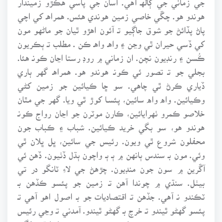
هوندو هو. چڱي خاصي زمين هوندي هئس. همراهـ کي اچي
پاڻ پڏائڻ جو شوق جاڳيو تـ آئون اهڙو ٿيان جو ماڻهو مون
کي ڏسي حيران ٿي وڃن ۽ واهـ واهـ ڪن . مطلب تـ ٻڪريون
ڪُسن ۽ رنڊيون نچن. ان زماني ۾ روڊ رستا اڃان ڪونـ هئا.
بجلي جو تـ تصور ئي ڪونـ هوندو هو. همراهـ گهر ٻاري
ڏياري ڪرڻ ٿي چاهي. سو ڇا ڪيائين جو زمين کڻي
وڪيائين. واه واه سائين، پئسـا کوڙ ٿي ويا. گهر جي مٿان
خلاصو ڪمرو ٺهرايائين، ڪارن موٽرن جو اڃان رواج ڪونـ
هوندو هو، سو بگي خريد ڪيائين. شباب ۽ ڪباب جون
محفلون شروع ٿي ويون. رئيس جي سائين، ڀل ڀلان ٿي
وئي. مون بـ سندس ٻانهن ۾ ٻـ ٻـ واچون ٻڌل ڏٺيون. ڏهن ئي
آڱرين ۾ سون جون منڊيون. چڙهڻ جي لاءِ ٽانگو در تي
بيٺل. سنڌي ۾ چوندا آهن تـ زمين جو پئسو ڪڏهن بـ
ٽڪندو نـ آهي. جڏهن تـ اقتصاديات جو بـ اصول اهو آهي تـ
پئسو گهڻو ٿيندو تـ خرچ بـ گهڻو ٿيندو. آمدني تـ وڃي رئيس
جي زيرو تي بيٺي. عياشي تي خرچو بي تحاشـا ٿيڻ لڳو.