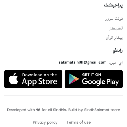
پراجيڪٽ
فونٽ سرور
لفظيڪار
پيغامِ قرآن
رابطو
اي-ميل:
salamatsindh@gmail.com
Developed with ❤️ for all Sindhis. Build by
SindhSalamat
team
Privacy policy
Terms of use