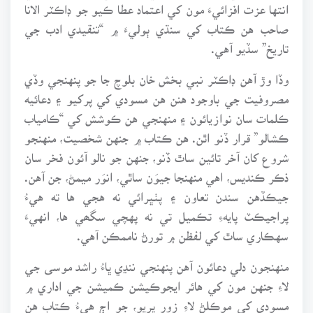
انتها عزت افزائيءَ مون کي اعتماد عطا ڪيو جو ڊاڪٽر الانا
صاحب هن ڪتاب کي سنڌي ٻوليءَ ۾ “تنقيدي ادب جي
تاريخ” سڏيو آهي.
وڏا وڙ آهن ڊاڪٽر نبي بخش خان بلوچ جا جو پنهنجي وڏي
مصروفيت جي باوجود هنن هن مسودي کي پرکيو ۽ دعائيه
ڪلمات سان نوازيائون ۽ منهنجي هن ڪوشش کي “ڪامياب
ڪشالو” قرار ڏنو اٿن. هن ڪتاب ۾ جنهن شخصيت، منهنجو
شروع کان آخر تائين ساٿ ڏنو، جنهن جو نالو آئون فخر سان
ذڪر ڪنديس، اهي منهنجا جيوَن ساٿي، انوَر ميمڻ، جن آهن.
جيڪڏهن سندن تعاون ۽ پٺڀرائي نه هجي ها ته هيءُ
پراجيڪٽ پايهءِ تڪميل تي نه پهچي سگھي ها، انهيءَ
سهڪاري ساٿ کي لفظن ۾ تورڻ ناممڪن آهي.
منهنجون دلي دعائون آهن پنهنجي ننڍي ڀاءُ راشد موسى جي
لاءِ جنهن مون کي هائر ايجوڪيشن ڪميشن جي اداري ۾
مسودي کي موڪلڻ لاءِ زور ڀريو، جو اڄ هيءُ ڪتاب هن