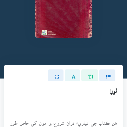
ٿورا
هن ڪتاب جي تياريءَ دران شروع ۾ مون کي خاص طور