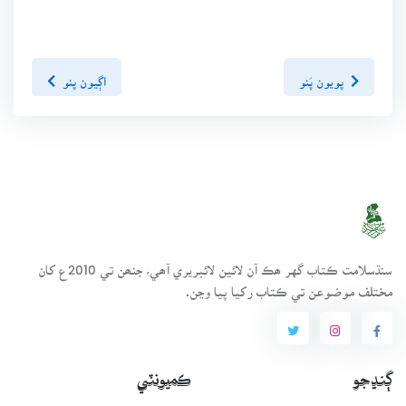
پويون پَنو
اڳيون پنو
سنڌسلامت ڪتاب گهر ھڪ آن لائين لائبريري آھي، جنھن تي 2010ع کان
مختلف موضوعن تي ڪتاب رکيا پيا وڃن.
ڳنڍجو
ڪميونٽي