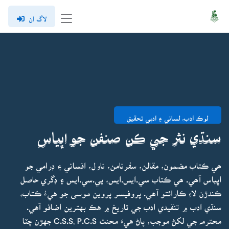
لاگ ان
لوڪ ادب، لساني ۽ ادبي تحقيق
سنڌي نثر جي ڪن صنفن جو اڀياس
ھي ڪتاب مضمون، مقالن، سفرنامن، ناول، افساني ۽ ڊرامي جو
اڀياس آھي. ھي ڪتاب سي.ايس.ايس، پي.سي.ايس ۽ ڊگري حاصل
ڪندڙن لاءِ ڪارائتو آھي. پروفيسر پروين موسى جو هيءُ ڪتاب،
سنڌي ادب ۾ تنقيدي ادب جي تاريخ ۾ هڪ بهترين اضافو آهي.
محترمہ جي لکڻ موجب، پاڻ هيءَ محنت C.S.S, P.C.S جهڙن چٽا