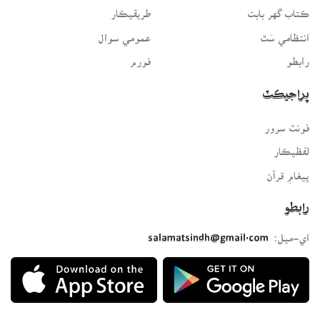
ڪتاب گهر بابت
طريقيڪار
انتظامي سَٿ
عمومي سوال
رابطو
فورم
پراجيڪٽ
فونٽ سرور
لفظيڪار
پيغامِ قرآن
رابطو
اي-ميل:
salamatsindh@gmail.com