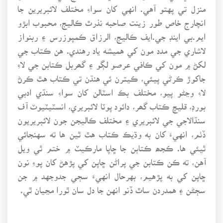
منزل تي پهتو آهي. انهي کان سواءِ مختلف لائبريرين جا
انچارج خاص طور زينت صاحبه نذرٿ ڪاليج، محبوب ابڙو
ايم.بي اينڊ جي.ايف ڪاليج، الرزاق ڪمپوزرس ۽ ربنواز
لاشاري جي مدد مون کي هميشه ياد رهندي. هن ڪتاب جي
لکڻ ۾ مون کي ڪافي عرصو لڳو ۽ گھربل ڪتابن جي لاءِ
جاکوڙ ڪرڻي پيئي، ڪيترن ئي هنڌن تي ڪتاب هٿ ڪرڻ
لاءِ وڃڻو پيو، مختلف بڪ اسٽالن کان سواءِ سنڌي ادبي
بورڊ، قليچ ڪتاب گھر، دائود پوٽا لائبريري، انسٽيٽيوٽ آف
سنڌالاجي جي لائبريري ۽ مختلف ڪاليجن جون لائبريريون
ڏٺم، انهيءَ کان به وڌيڪ ڪتاب هٿ ٿين ها ته سهنجائي
ٿيئي ها. ڪجھ ڪتابن جا ڇاپا مارڪيٽ ۾ ختم ٿي ويل
آهن، ته ڪن ڪتابن جي پراڻن ڇاپن کي پڙهڻ کان پوءِ نون
ڇاپن کي به پڙهيم، بهرحال انهيءَ سڄي جدوجهد ۾ جن
سڄڻن ۽ همدردن ساٿ ڏنو انهن جا دل سان ٿورا مڃيان ٿي.