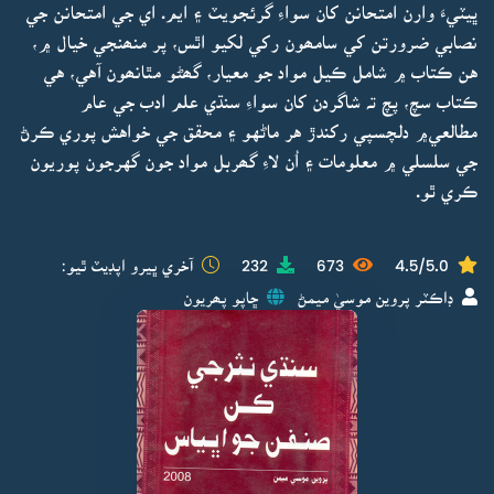
ڀيٽيءَ وارن امتحانن کان سواءِ گرئجويٽ ۽ ايم. اي جي امتحانن جي
نصابي ضرورتن کي سامھون رکي لکيو اٿس، پر منھنجي خيال ۾،
هن ڪتاب ۾ شامل ڪيل مواد جو معيار، گھڻو مٿانھون آهي، هي
ڪتاب سچ، پچ تہ شاگردن کان سواءِ سنڌي علم ادب جي عام
مطالعي۾ دلچسپي رکندڙ هر ماڻهو ۽ محقق جي خواهش پوري ڪرڻ
جي سلسلي ۾ معلومات ۽ اُن لاءِ گھربل مواد جون گهرجون پوريون
ڪري ٿو.
4.5/5.0
673
232
آخري ڀيرو اپڊيٽ ٿيو:
ڊاڪٽر پروين موسيٰ ميمڻ
ڇاپو پھريون