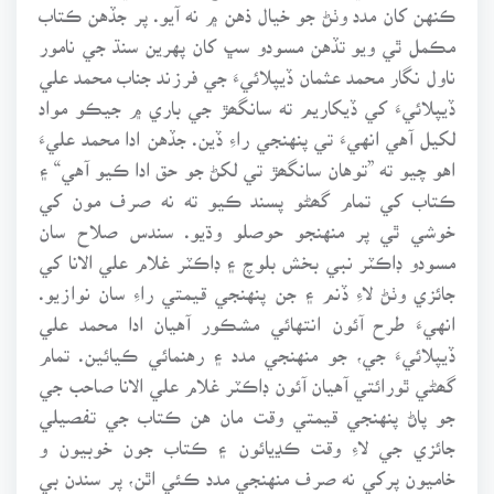
ڪنهن کان مدد وٺڻ جو خيال ذهن ۾ نه آيو. پر جڏهن ڪتاب
مڪمل ٿي ويو تڏهن مسودو سڀ کان پهرين سنڌ جي نامور
ناول نگار محمد عثمان ڏيپلائيءَ جي فرزند جناب محمد علي
ڏيپلائيءَ کي ڏيکاريم ته سانگھڙ جي باري ۾ جيڪو مواد
لکيل آهي انهيءَ تي پنهنجي راءِ ڏين. جڏهن ادا محمد عليءَ
اهو چيو ته ”توهان سانگھڙ تي لکڻ جو حق ادا ڪيو آهي“ ۽
ڪتاب کي تمام گھڻو پسند ڪيو ته نه صرف مون کي
خوشي ٿي پر منهنجو حوصلو وڌيو. سندس صلاح سان
مسودو ڊاڪٽر نبي بخش بلوچ ۽ ڊاڪٽر غلام علي الانا کي
جائزي وٺڻ لاءِ ڏنم ۽ جن پنهنجي قيمتي راءِ سان نوازيو.
انهيءَ طرح آئون انتهائي مشڪور آهيان ادا محمد علي
ڏيپلائيءَ جي، جو منهنجي مدد ۽ رهنمائي ڪيائين. تمام
گھڻي ٿورائتي آهيان آئون ڊاڪٽر غلام علي الانا صاحب جي
جو پاڻ پنهنجي قيمتي وقت مان هن ڪتاب جي تفصيلي
جائزي جي لاءِ وقت ڪڍيائون ۽ ڪتاب جون خوبيون و
خاميون پرکي نه صرف منهنجي مدد ڪئي اٿن، پر سندن بي