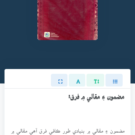
مضمون ۽ مقالي ۾ فرق:
مضمون ۽ مقالي ۾ بنيادي طور ڪافي فرق آھي مقالي ۾