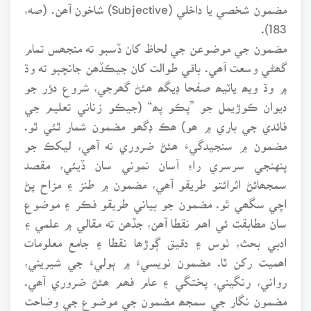
مضمون شخصي يا داخلي (Subjective) شاخون آھن. (صه،
183).
مضمون جي موضوعن جي لحاظ کان ڏسبو ته منجھس تمام
گھڻي وسعت آھي. باقي طوالت کان جيڪڏھن جانچبو ته وڌ
۾ وڌ ويھ ياٽيھ صفحا ڊيگھ ھئڻ گھرجي، شروع دؤر جو
ديوان ڪوڙيمل جو ”پڪو پھ“ (جيڪو زناني تعليم جي
فائدي جي باري ۾ ھو) ھڪ ڊگھو مضمون شمار ٿئي ٿو.
مضمون ۾ سنجيدگيءَ ھئڻ ضروري نه آھي، ليکڪ جو
پنهنجي سرسري راءِ آسان نموني سان ڏيئي، مقصد
سمجھائڻ اثرائتو طريقو آھي، مضمون ۾ طنز ۽ مزاح پڻ
اچي سگھي ٿو. مضمون جو بياني طريقو فڪر ۽ موضوع
سان مطابقت ئي اھم نقطا آھن، جڏھن ته مقالي ۾ علمي ۽
ادبي بحث، ٺوس ۽ دقيق ڳوڙھا نقطا ۽ جامع معلومات
اھميت رکن ٿا. مضمون نويسيءَ ۾ ٻوليءَ جي شيريني،
رواني، رنگيني، پختگي ۽ عام فھم ھئڻ ضروري آھي.
مضمون نگار جي سمجھ مضمون جي موضوع جي وضاحت