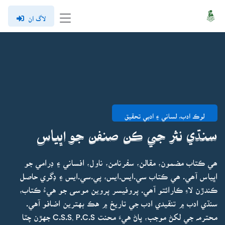
لاگ ان
لوڪ ادب، لساني ۽ ادبي تحقيق
سنڌي نثر جي ڪن صنفن جو اڀياس
ھي ڪتاب مضمون، مقالن، سفرنامن، ناول، افساني ۽ ڊرامي جو
اڀياس آھي. ھي ڪتاب سي.ايس.ايس، پي.سي.ايس ۽ ڊگري حاصل
ڪندڙن لاءِ ڪارائتو آھي. پروفيسر پروين موسى جو هيءُ ڪتاب،
سنڌي ادب ۾ تنقيدي ادب جي تاريخ ۾ هڪ بهترين اضافو آهي.
محترمہ جي لکڻ موجب، پاڻ هيءَ محنت C.S.S, P.C.S جهڙن چٽا