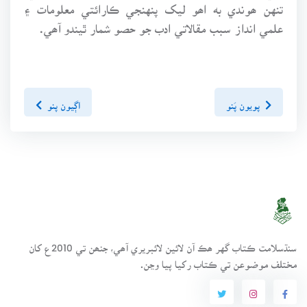
تنهن ھوندي به اھو ليک پنهنجي ڪارائتي معلومات ۽
علمي انداز سبب مقالاتي ادب جو حصو شمار ٿيندو آھي.
پويون پَنو
اڳيون پنو
سنڌسلامت ڪتاب گهر ھڪ آن لائين لائبريري آھي، جنھن تي 2010ع کان
مختلف موضوعن تي ڪتاب رکيا پيا وڃن.