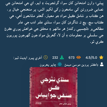
ڀيٽيءَ وارن امتحانن کان سواءِ گرئجويٽ ۽ ايم. اي جي امتحانن جي
نصابي ضرورتن کي سامھون رکي لکيو اٿس، پر منھنجي خيال ۾،
هن ڪتاب ۾ شامل ڪيل مواد جو معيار، گھڻو مٿانھون آهي، هي
ڪتاب سچ، پچ تہ شاگردن کان سواءِ سنڌي علم ادب جي عام
مطالعي۾ دلچسپي رکندڙ هر ماڻهو ۽ محقق جي خواهش پوري ڪرڻ
جي سلسلي ۾ معلومات ۽ اُن لاءِ گھربل مواد جون گهرجون پوريون
ڪري ٿو.
4.5/5.0
673
232
آخري ڀيرو اپڊيٽ ٿيو:
ڊاڪٽر پروين موسيٰ ميمڻ
ڇاپو پھريون