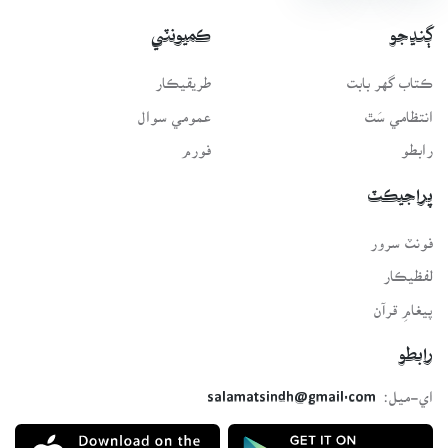
ڳنڍجو
ڪميونٽي
ڪتاب گهر بابت
طريقيڪار
انتظامي سَٿ
عمومي سوال
رابطو
فورم
پراجيڪٽ
فونٽ سرور
لفظيڪار
پيغامِ قرآن
رابطو
اي-ميل:
salamatsindh@gmail.com