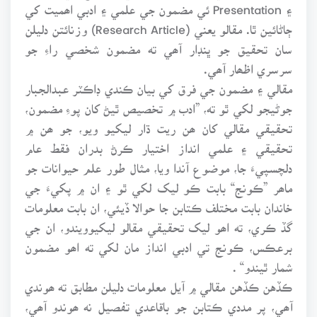
۽ Presentation ئي مضمون جي علمي ۽ ادبي اھميت کي
ڄاڻائين ٿا. مقالو يعني (Research Article) وزنائتن دليلن
سان تحقيق جو ڀنڊار آھي ته مضمون شخصي راءِ جو
سرسري اظھار آھي.
مقالي ۽ مضمون جي فرق کي بيان ڪندي ڊاڪٽر عبدالجبار
جوڻيجو لکي ٿو ته، ”ادب ۾ تخصيص ٿيڻ کان پوءِ مضمون،
تحقيقي مقالي کان ھن ريت ڌار ليکيو ويو، جو ھن ۾
تحقيقي ۽ علمي انداز اختيار ڪرڻ بدران فقط عام
دلچسپيءَ جا، موضوع آندا ويا، مثال طور علم حيوانات جو
ماھر ”ڪونج“ بابت ڪو ليک لکي ٿو ۽ ان ۾ پکيءَ جي
خاندان بابت مختلف ڪتابن جا حوالا ڏيئي، ان بابت معلومات
گڏ ڪري، ته اھو ليک تحقيقي مقالو ليکيوويندو، ان جي
برعڪس، ڪونج تي ادبي انداز مان لکي ته اھو مضمون
شمار ٿيندو“ .
ڪڏهن ڪڏهن مقالي ۾ آيل معلومات دليلن مطابق ته ھوندي
آھي، پر مددي ڪتابن جو باقاعدي تفصيل نه ھوندو آھي،