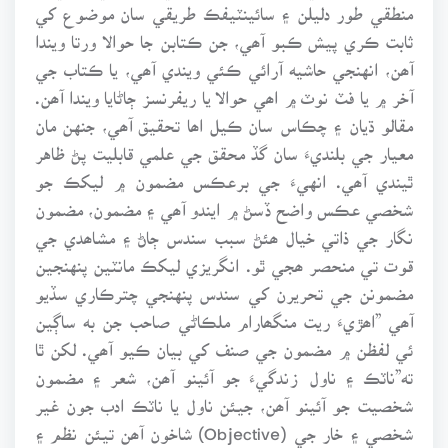
منطقي طور دليلن ۽ سائينٽيفڪ طريقي سان موضوع کي
ثابت ڪري پيش ڪبو آھي، جن ڪتابن جا حوالا ورتا ويندا
آھن، انهنجي حاشيه آرائي ڪئي ويندي آھي، يا ڪتاب جي
آخر ۾ يا فٽ نوٽ ۾ اھي حوالا يا ريفرنسز ڄاڻايا ويندا آھن.
مقالو ڌيان ۽ چڪاس سان ڪيل اھا تحقيق آھي، جنهن مان
معيار جي بلنديءَ سان گڏ محقق جي علمي قابليت پڻ ظاهر
ٿيندي آھي. انهيءَ جي برعڪس مضمون ۾ ليکڪ جو
شخصي عڪس واضح ڏسڻ ۾ ايندو آھي ۽ مضمون، مضمون
نگار جي ذاتي خيال ھئڻ سبب سندس ڄاڻ ۽ مشاھدي جي
قوت تي منحصر ھجي ٿو. انگريزي ليکڪ مانٽين پنهنجين
مضمونن جي تحريرن کي سندس پنهنجي چترڪاري سڏيو
آھي ”اھڙيءَ ريت منگھارام ملڪاڻي صاحب جن به ساڳين
ئي لفظن ۾ مضمون جي صنف کي بيان ڪيو آھي. لکن ٿا
ته”ناٽڪ ۽ ناول زندگيءَ جو آئينو آھن، شعر ۽ مضمون
شخصيت جو آئينو آھن، جيئن ناول يا ناٽڪ ادب جون غير
شخصي ۽ خار جي (Objective) شاخون آھن تيئن نظم ۽