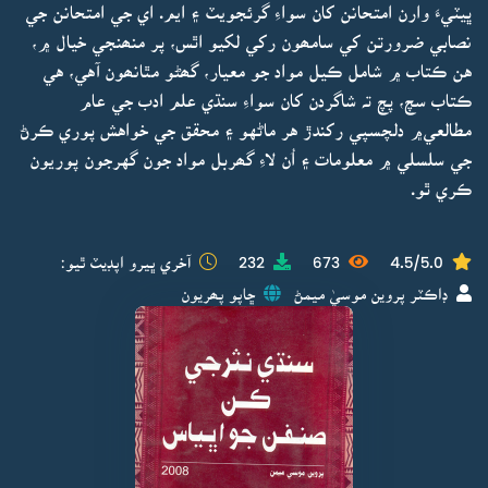
ڀيٽيءَ وارن امتحانن کان سواءِ گرئجويٽ ۽ ايم. اي جي امتحانن جي
نصابي ضرورتن کي سامھون رکي لکيو اٿس، پر منھنجي خيال ۾،
هن ڪتاب ۾ شامل ڪيل مواد جو معيار، گھڻو مٿانھون آهي، هي
ڪتاب سچ، پچ تہ شاگردن کان سواءِ سنڌي علم ادب جي عام
مطالعي۾ دلچسپي رکندڙ هر ماڻهو ۽ محقق جي خواهش پوري ڪرڻ
جي سلسلي ۾ معلومات ۽ اُن لاءِ گھربل مواد جون گهرجون پوريون
ڪري ٿو.
4.5/5.0
673
232
آخري ڀيرو اپڊيٽ ٿيو:
ڊاڪٽر پروين موسيٰ ميمڻ
ڇاپو پھريون