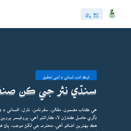
ڀاڱا
لوڪ ادب، لساني ۽ ادبي تحقيق
سنڌي نثر جي ڪن صنفن
ھي ڪتاب مضمون، مقالن، سفرنامن، ناول، افساني ۽ 
ڊگري حاصل ڪندڙن لاءِ ڪارائتو آھي. پروفيسر پروين