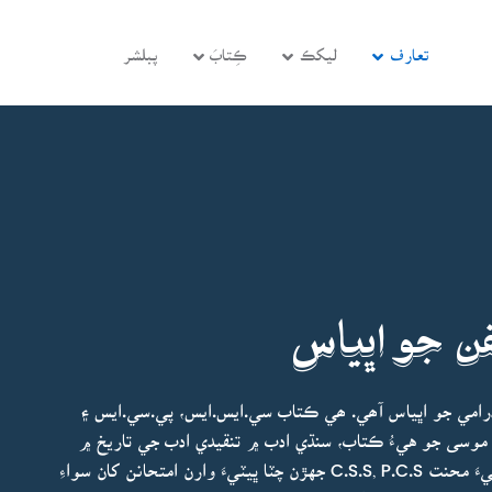
تعارف
ليکڪ
ڪِتابَ
پبلشر
 جو اڀياس
ڊرامي جو اڀياس آھي. ھي ڪتاب سي.ايس.ايس، پي.سي.ايس ۽
 موسى جو هيءُ ڪتاب، سنڌي ادب ۾ تنقيدي ادب جي تاريخ ۾
هڪ بهترين اضافو آهي. محترمہ جي لکڻ موجب، پاڻ هيءَ محنت C.S.S, P.C.S جهڙن چٽا ڀيٽيءَ وارن امتحانن کان سواءِ