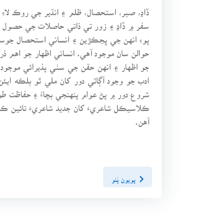
ڏاڍ، صبر، استحصال، ظلم ۽ انڌير جي روڪ لاءِ 
سفر ۾ ڏاڍ ۽ زور تي ذاتي حاصلات جي حصول جو ل
پوءِ انهن جي ڀڃڪڙين ۽ انساني استحصال جوسل
حوالن سان موجود آهي. انساني اظهار جو اهم 
جو اظهار ۽ انهن حقن جي سٺي پذيرائي موجود 
ادب جو وجود آڳاٽي دور کان ملي ٿو بلڪه اي
شروع دور ۾ پڻ عوام پنهنجي بچاءُ ۽ حفاظت طور
ڪلاسيڪل شاعريءَ کان جديد شاعريءَ تائين ڪي
آهن.
پويون پَنو