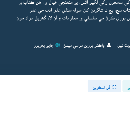
کي سامھون رکي لکيو اٿس، پر منھنجي خيال ۾، هن ڪتاب ۾
اب سچ، پچ تہ شاگردن کان سواءِ سنڌي علم ادب جي عام
پوري ڪرڻ جي سلسلي ۾ معلومات ۽ اُن لاءِ گھربل مواد جون
يٽ ٿيو:
ڊاڪٽر پروين موسيٰ ميمڻ
ڇاپو پھريون
و
فُل اسڪرين