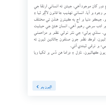
دور کان موجود آهي. جيئن ته انساني ارتقا جي
ود ۾ آيا، انساني تهذيب جا قانون لاڳو ٿيا ۽
و. جيڪو دنيا ۾ اڄ به ڪيترن هنڌن تي مختلف
 ۾ ادب سرجي رهيو آهي. انسان هئڻ جي حيثيت
ي. سنڌي ٻوليءَ جي نثر توڻي نظم ۾ مزاحمتي
ڻيون، لوڪ نظم جون صنفون ڄاڻائين ٿيون ته
ءَ ۾ ترقي ٿيندي آئي.
ن ڪهاڻيون، ناول ۽ ڊراما هن ڏس ۾ لکيا ويا
اڳيون پنو