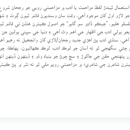
استعمال ٿيندڙ لفظ مزاحمت يا ادب ۾ مزاحمتي رويي جو رجحان شروع 
اڙو اول کان موجود آهي. وقت سان وسنديون قائم ٿيون ڳوٺ ۽ شهر وج
سلو هليو. ”جيڪو ڏاڍو سو گابو“ جو اصول ڪيترن هنڌن تي قائم ٿي
ذريعو ٻولي ادب جي اظهار جي اهم وٿ آهي ۽ دنيا جي سڀني ٻولين جن
آهي. سنڌي ادب پڻ اهڙي جديد رجحان/لاڙي کان وانجھيل نه رهيو آه
ئن چئي سگهجي ٿو ته اسان جو لوڪ ادب، لوڪ ڪهاڻيون، پهاڪا، چو
 پنهنجي حقن جي جاکوڙ ۽ سچ چوڻ جو بنياد وڌو ۽ ڏينهون ڏينهن انهي
ترن شاعرن جي شاعريءَ ۾ مزاحمتي رويو ملي ٿو ته نثر ۾ پڻ ڪيتريو