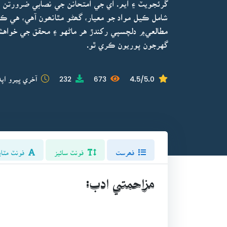
گرئجويٽ ۽ ايم. اي جي امتحانن جي نصابي ضرورتن 
شامل ڪيل مواد جو معيار، گھڻو مٿانھون آهي، هي ڪت
مطالعي۾ دلچسپي رکندڙ هر ماڻهو ۽ محقق جي خواهش 
گهرجون پوريون ڪري ٿو.
4.5/5.0
673
232
آخري ڀيرو اپڊ
فھرست
فونٽ سائيز
فونٽ مٽاي
مزاحمتي ادب: