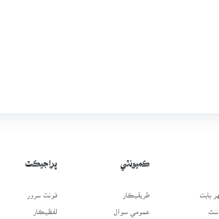
ڪميونٽي
پراجيڪٽ
 بابت
طريقيڪار
فونٽ سرور
سَٿ
عمومي سوال
لفظيڪار