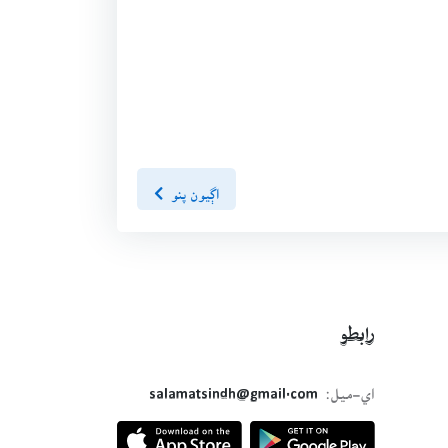
اڳيون پنو
رابطو
اي-ميل:
salamatsindh@gmail.com