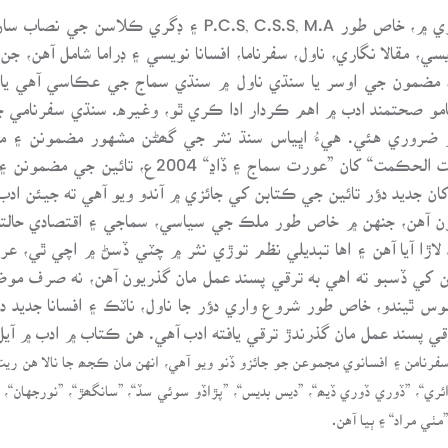
هن ڪتاب ۾ نثر جي اهم صنفن ۽ مواد جي باري ۾، خاص طور .A
مقالا نگاري، ناول، سفرناما، افسانا نويسي ۽ ڊراما شامل آهن، جن 
، مضمون جي اوسر يا سنڌي ناول ۾ سنڌي سماج جي عڪاسي آهي يا
نامو صحتمند ادب ۾ اهم ڪردار ادا ڪري ٿو، وغيره. سنڌي سفرنام
 ضروري هئي. هيءُ اڀياس سنڌ نثر جي گھڻن مشهور مضمونن ۽ مق
سفرنامي جي ڄاڻ ڏئي ٿو. هن ۾ 1879ع ”مقالات الح
ن جديد دؤر تائين جي ڪتابن کي جائزي ۾ آندو ويو آهي ته جيئن ادب
 آهن، جنهن ۾ خاص طور ملڪ جي سياسي، سماجي ۽ اقتصادي حالتن ج
 لاڙا آيا آهن ۽ اها تبديلي نظم توڙي نثر ۾ چٽي ڏسڻ ۾ اچي ٿي، عر
فن کي ڏسبو ته اهي به ترقي پسند عمل مان گذريون آهن، نه صرف
س ٿيندو، خاص طور شروع واري دؤر جا ناول، ناٽڪ ۽ افسانا جديد دؤر
ي پسند عمل مان گذرندڙ ترقي يافته ادب آهي. هن ڪتاب ۾ ادب ۾ آي
امن ۽ افسانوي مجموعن جو جائزو ڏنو ويو آهي، انهن مان ڪجھ جا نالا هن ريت 
ي“، ”ڏوري ڏوري ڏيھ“، ”ديس بديس“، ”پڙاڏو سوئي سڏ“، ”سانگھڙ“، ”نورجهان“، ”ج
مٺي مراد“ ۽ ٻيا آهن.