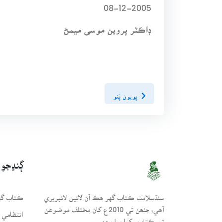
08-12-2005
ڊاڪٽر پروين موسى ميمڻ
پويون پَنو
ڳنڍجو
سنڌسلامت ڪتاب گهر ھڪ آن لائين لائبريري
ڪتاب گهر
آھي، جنھن تي 2010ع کان مختلف موضوعن
انتظامي 
تي ڪتاب رکيا پيا وڃن.