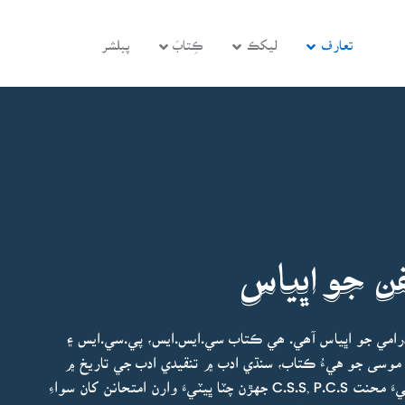
تعارف
ليکڪ
ڪِتابَ
پبلشر
 جو اڀياس
ڊرامي جو اڀياس آھي. ھي ڪتاب سي.ايس.ايس، پي.سي.ايس ۽
 موسى جو هيءُ ڪتاب، سنڌي ادب ۾ تنقيدي ادب جي تاريخ ۾
هڪ بهترين اضافو آهي. محترمہ جي لکڻ موجب، پاڻ هيءَ محنت C.S.S, P.C.S جهڙن چٽا ڀيٽيءَ وارن امتحانن کان سواءِ