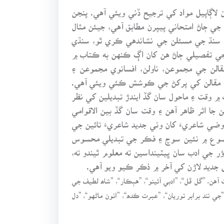
P.C.S, C.S.S, M ۽ ڊگري ڪلاسن جي نصاب سان لاڳاپيل مواد کي ترجيح ڏني ويئي آهي. پنجن
جي ڄاڻ امتحاني پيپرن مطابق آهي، جيئن مثال
 سنڌ جي مسئلن جي نشاندهي ڪري ٿو، سنڌي
ي جي تفصيلي ڄاڻ هن کان اڳ ڪنهن به ڪتاب ۾
الن جي مجموعن، ناولن، افسانوي مجموعن ۽
ڪمت“ کان ”عورت سماج ۽ ڏاڍ“ 2004ع، تائين جي مضمونن ۽ مقالن کي پرکڻ جي ڪوشش ڪئي ويئي آهي.
 ۾ وقت ۽ ماحول سان گڏ ايندڙ تبديلين کي نظر
ا اثر ظاهر آهن ۽ وقت سان گڏ بين الاقوامي
وضي شاعريءَ کان وٺي جديد شاعريءَ تائين جي
 موضوع ۾ نئين سوچ ۽ فڪر جي تبديلي محسوس
 جي ادب سان ڀيٽينداسين ته معلوم ٿيندو ته،
ل جديد لاڙن کي آخر ۾ ذڪر ڪيو ويو آهي.
آهن، ”گل ڦل“، ”ادبي آئينو“، ”هٻڪار“، ”شاھ لطيف جي
ي تند برابر توريان“، ”عبرت ڪده“، ”اٺون ماڻهو“، ”دل