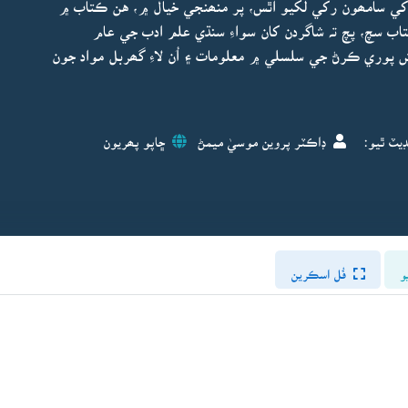
کي سامھون رکي لکيو اٿس، پر منھنجي خيال ۾، هن ڪتاب ۾
اب سچ، پچ تہ شاگردن کان سواءِ سنڌي علم ادب جي عام
پوري ڪرڻ جي سلسلي ۾ معلومات ۽ اُن لاءِ گھربل مواد جون
ڊيٽ ٿيو:
ڊاڪٽر پروين موسيٰ ميمڻ
ڇاپو پھريون
و
فُل اسڪرين