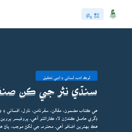
ڀاڱا
لوڪ ادب، لساني ۽ ادبي تحقيق
سنڌي نثر جي ڪن صنفن
ھي ڪتاب مضمون، مقالن، سفرنامن، ناول، افساني ۽ 
ڊگري حاصل ڪندڙن لاءِ ڪارائتو آھي. پروفيسر پروين