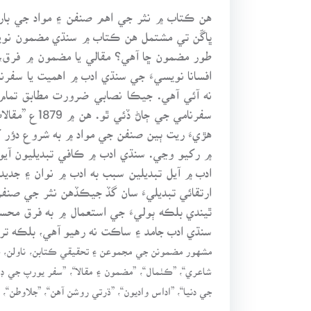
ڀاڱن تي مشتمل هن ڪتاب ۾ سنڌي مضمون نويسي، 
طور مضمون ڇا آهي؟ مقالي يا مضمون ۾ فرق
افسانا نويسيءَ جي سنڌي ادب ۾ اهميت يا سفر
نه آئي آهي. جيڪا نصابي ضرورت مطابق تمام
هڙيءَ ريت ٻين صنفن جي مواد ۾ به شروع دؤر کا
۾ رکيو وڃي. سنڌي ادب ۾ ڪافي تبديليون آيون
ادب ۾ آيل تبديلين سبب به ادب ۾ نوان ۽ جديد
ارتقائي تبديليءَ سان گڏ جيڪڏهن نثر جي صن
ٿيندي بلڪه ٻوليءَ جي استعمال ۾ به فرق محسو
سنڌي ادب جامد ۽ ساڪت نه رهيو آهي، بلڪه ترق
مشهور مضمونن جي مجموعن ۽ تحقيقي ڪتابن، ناولن، سفرن
شاعري“، ”ڪٺمال“، ”مضمون ۽ مقالا“، ”سفر يورپ جي ڊائر
جي دنيا“، ”اداس واديون“، ”ڌرتي روشن آهن“، ”جلاوطن“، ”