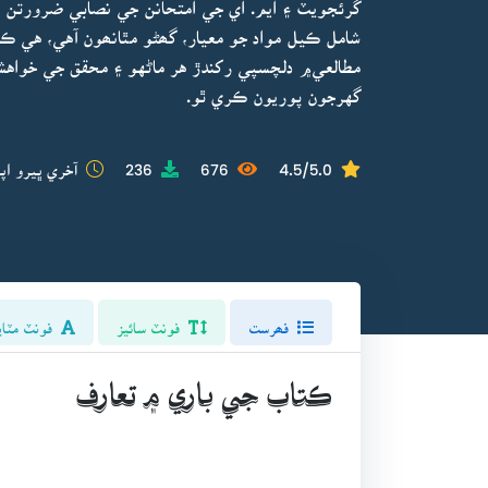
گرئجويٽ ۽ ايم. اي جي امتحانن جي نصابي ضرورتن 
شامل ڪيل مواد جو معيار، گھڻو مٿانھون آهي، هي ڪت
مطالعي۾ دلچسپي رکندڙ هر ماڻهو ۽ محقق جي خواهش 
گهرجون پوريون ڪري ٿو.
4.5/5.0
676
236
آخري ڀيرو اپ
فھرست
فونٽ سائيز
فونٽ مٽاي
ڪتاب جي باري ۾ تعارف