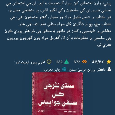
ڀيٽيءَ وارن امتحانن کان سواءِ گرئجويٽ ۽ ايم. اي جي امتحانن جي
نصابي ضرورتن کي سامھون رکي لکيو اٿس، پر منھنجي خيال ۾،
هن ڪتاب ۾ شامل ڪيل مواد جو معيار، گھڻو مٿانھون آهي، هي
ڪتاب سچ، پچ تہ شاگردن کان سواءِ سنڌي علم ادب جي عام
مطالعي۾ دلچسپي رکندڙ هر ماڻهو ۽ محقق جي خواهش پوري ڪرڻ
جي سلسلي ۾ معلومات ۽ اُن لاءِ گھربل مواد جون گهرجون پوريون
ڪري ٿو.
4.5/5.0
672
232
آخري ڀيرو اپڊيٽ ٿيو:
ڊاڪٽر پروين موسيٰ ميمڻ
ڇاپو پھريون