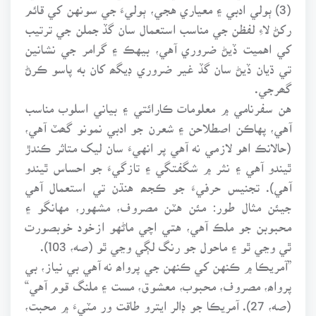
(3) ٻولي ادبي ۽ معياري هجي، ٻوليءَ جي سونهن کي قائم
رکڻ لاءِ لفظن جي مناسب استعمال سان گڏ جملن جي ترتيب
کي اهميت ڏيڻ ضروري آهي، بيهڪ ۽ گرامر جي نشانين
تي ڌيان ڏيڻ سان گڏ غير ضروري ڊيگھ کان به پاسو ڪرڻ
گھرجي.
هن سفرنامي ۾ معلومات ڪارائتي ۽ بياني اسلوب مناسب
آهي، پهاڪن اصطلاحن ۽ شعرن جو ادبي نمونو گھٽ آهي،
(حالانڪ اهو لازمي نه آهي پر انهيءَ سان ليک متاثر ڪندڙ
ٿيندو آهي ۽ نثر ۾ شگفتگي ۽ تازگيءَ جو احساس ٿيندو
آهي). تجنيس حرفيءَ جو ڪجھ هنڌن تي استعمال آهي
جيئن مثال طور: مئن هٽن مصروف، مشهور، مهانگو ۽
محبوبن جو ملڪ آهي، هتي اچي ماڻهو ازخود خوبصورت
ٿي وڃي ٿو ۽ ماحول جو رنگ لڳي وڃي ٿو (صه، 103).
”آمريڪا ۾ ڪنهن کي ڪنهن جي پرواھ نه آهي بي نياز، بي
پرواھ، مصروف، محبوب، معشوق، مست ۽ ملنگ قوم آهي“
(صه، 27). آمريڪا جو ڊالر ايترو طاقت ور مٽيءَ ۾ محبت،