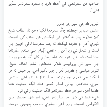
صاحب هن سفرنامي کي ”هڪ دلربا ۽ منفرد سفرنامو سڏيو
آهي“.
نيويارڪ جي سير جو جائزو:
سنڌي ادب ۾ اڄڪلھ چڱا سفرناما لکيا وڃن ٿا، الطاف شيخ
کان علاوه ٻين به گھڻن ئي ليکڪن هن صنف کي اهميت
ڏياري آهي ۽ ڪجھ ليکڪ ته چند سفرناما لکي اديبن جي
لسٽ ۾ شامل ٿي ويا آهن ۽ واقعي اڳيان هلي سندن سفرناما
سٺا ثابت ٿيا آهن. شوڪت شاھ بخاري کان اڳ به نيويارڪ
جي سير تي پروفيسر غلام مصطفى شاھ، الطاف شيخ،
تنوير عباسي ۽ ڪريم ڏنو راڄپر لکيو آهي. پر جيئن ته هر
ليکڪ جي تحرير جو پنهنجو جدا انداز هوندو آهي. سندس
سوچ، مشاهدو، بياني انداز کيس هڪ الڳ حيثيت عطا
ڪندا آهن. سو هر هڪ سفرنامو الڳ حيثيت رکي ٿو.
هيءُ هڪ ئي شهر جو سفرنامو آهي، اهو شهر جيڪو بين
الاقوامي اهميت وارو آهي. بخاري صاحب پنهنجي دوست