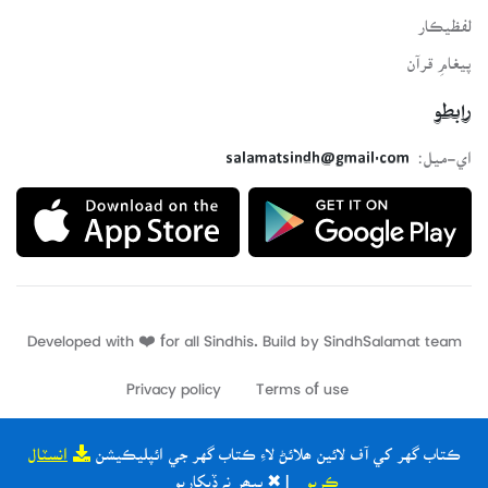
لفظيڪار
پيغامِ قرآن
رابطو
اي-ميل:
salamatsindh@gmail.com
Developed with ❤️ for all Sindhis. Build by
SindhSalamat
team
Privacy policy
Terms of use
ڪتاب گهر کي آف لائين ھلائڻ لاءِ ڪتاب گهر جي ائپليڪيشن
انسٽال
ڪريو
| ✖ ٻيھر نہ ڏيکاريو