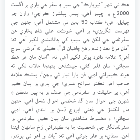
هڪ ئي شهر ”نيويارڪ“ جي سير ۽ سفر جي باري ۾ آگسٽ
2000ع ۾ ڇپيو آهي، پيس پبلشرز ڪراچيءَ وارن جو
ڇپايل، هيءُ ڪتاب 50 بابن تي مشتمل آهي، جنهن جي
فهرست انگريزيءَ ۾ آهي. شوڪت علي شاھ بخاري هن
سفرنامي جي لکڻ جي سبب کي ڄاڻائيندي لکيو آهي ته:
”مان مرڻ بعد زنده رهڻ چاهيان ٿو“، ڪيڏي نه آدرشي سوچ
آهي؟ علامه دائود پوٽو لکيو آهي ته، ”اسان مان هر هڪ
سچائيءَ سان قلم کڻي، جيڪڏهن پنهنجا حالات لکي ته
هوند ڪيترائي ادبي فن پارا تيار ٿي وڃن“، بيشڪ علامه
صاحب اهو نڪتو سوانح عمريءَ جي باري ۾ بيان ڪيو
آهي، پر حقيقت ۾ سفرنامي جي صنف ۾ به ٻين ملڪن ۽
شهرن جي احوال سان گڏ شخصي احوال شامل آهي. جنهن
مان لکندڙ جي ذهني اپروچ ڏسڻ ۾ ايندي آهي، ادبي
سچائيءَ ۽ مضبوط مشاهدي سان بيان ڪيل سفرنامي ۾
سفرنامانگار جي شخصيت جا به ڪيترائي رُخ سامهان ايندا
آهن. سنڌيءَ ۾ عام چوڻي آهي ته: ”پاٽ ۾ اهو ئي پوندو،