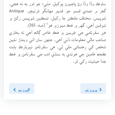
ساوڪ وڏا وڏا وڻ ڀاڄيون پوکيل، مٽيءَ جو ذور به نه هجي،
گھر م عمدي قسم جو قديم مهانگو فرنيچر، Antique
شوپيس، مختلف ملڪن جا رکيل، تمڪين شوپيس رکڻ ۾
شوقين آهي، گهر ۾ هڪ ميوزم هو“ (صه، 161).
هن سفرنامي جي خوبين ۾ هڪ خاص ڳالھ آهي ته بخاري
صاحب مالي معلومات ڏني آهي. جنهن سان اتي ويندڙ نئين
شخص کي رهنمائي ملي ٿي. هي سفرنامو نيويارڪ بابت
ڪجھ خامين جي هوندي به سنڌي ادب جي سفرنامن ۾ هڪ
جدا حيثيت رکي ٿو.
پويون پَنو
اڳيون پنو