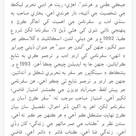
جيڪي ڪُني ۾ هوندو“، اهڙيءَ ريت هر ادبي تحرير ليکڪ
جي شخصيت جي آئينهء دار هوندي آهي، بخاري صاحب به
سنڌي ادب ۾ سفرنامن جي اهميت کي اجاگر ڪرڻ ۽
پنهنجي ذاتي شوق کي هٿي ڏيڻ لاءِ سفرناما لکڻ شروع
ڪيا. 1992ع ۾ هن دبئي، لنڊن، اسڪاٽلينڊ ۽ گلاسڪو جو
سير لکيو. جنهن کي ”لنڊن جو سير“ جو عنوان ڏيئي ڇپرايو
۽ انهيءَ سفرنامي کي اردو ادب ۾ ترجمو ڪري به شايع
ڪرايائين، جنهن جا ٻه ايڊيشن ڇپجي چڪا آهن، 1993ع ۾
بئنڪاڪ ۽ سينگاپور جو سفر به تحريري شڪل ۾ آندائين.
جنهن جو اردو ۾ ترجمو شايع ٿي چڪو آهي. هن سفرنامي
جو پيش لفظ حيدرآباد ڊويزن جي ڪمشنر امتياز قاضيءَ
لکيو آهي، امتياز صاحب موجب ته: ”سفر ڪرڻ آسان پر
سفرنامو لکڻ، اهو به اکين ڏٺو احوال، تفصيل سان بيان
ڪرڻ نهايت مشڪل ڪم آهي ۽ هر ڪنهن جو ڪم نه آهي،
سندن نظر ۾ ”ڪتاب جي عمر ماڻهو جي زندگيءَ کان وڏي
آهي، زندگي فنا آهي، ڪتاب قائم ۽ دائم آهي، قاضي