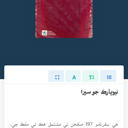
نيويارڪ جو سير:
هي سفرنامو 197 صفحن تي مشتمل هڪ ئي ملڪ جي،