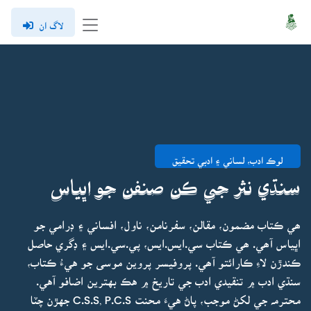
لاگ ان
لوڪ ادب، لساني ۽ ادبي تحقيق
سنڌي نثر جي ڪن صنفن جو اڀياس
ھي ڪتاب مضمون، مقالن، سفرنامن، ناول، افساني ۽ ڊرامي جو
اڀياس آھي. ھي ڪتاب سي.ايس.ايس، پي.سي.ايس ۽ ڊگري حاصل
ڪندڙن لاءِ ڪارائتو آھي. پروفيسر پروين موسى جو هيءُ ڪتاب،
سنڌي ادب ۾ تنقيدي ادب جي تاريخ ۾ هڪ بهترين اضافو آهي.
محترمہ جي لکڻ موجب، پاڻ هيءَ محنت C.S.S, P.C.S جهڙن چٽا