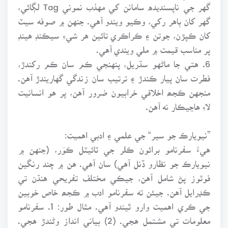
گهر جي ناپسنديده سامانن کي مهذب نموني Tag لڳائي،
گهر کان ٻاهر رکي، وڪيو ويندو آهي. جنهن ۾ صوفه سيٽ
کان ڪپڙن، جوتن ۽ ڪراڪري تائين هر شيءِ سيڪنڊ هينڊ
پر مناسب قيمت ۾ ملي ويندي آهي.
6. هتي جا ماڻهو سڌريل، پنهنجي ڪم سان ڪم رکندڙ،
فطرت سان پيار ڪندڙ ۽ ترتيب سان زندگي گهاريندڙ آهن.
منجهن ڪجھ اخلاقي خرابيون ضرور آهن، پر هو انسانيت
لاءِ هاڃيڪار نه آهن.
”نيويارڪ جو سير“ جي علمي ۽ ادبي اهميت:
هيءُ سفرنامو برائون ڪلر جي ٽائيٽل ڪوَر، (جنهن ۾
نيويارڪ جو نظارو ڏنل آهي) سان آهي. هن ۾ چند رنگين
فوٽوز پڻ شامل آهن، جيڪي مختلف تفريحي هنڌن تي
ڪڍرايل آهن. جيئن ته سفرنامو ادب ۾ ڪجھ خاص خوبين
جي ڪري اهميت وارو ٿيندو آهي. مثال طور: 1. سفرنامو
معلومات تي مشتمل هجي. (2) بياني انداز وڻندڙ هجي.