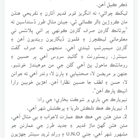
ذڪر ڪيل آهن.
ليکڪ چواڻيءَ ته انگريز قوم قديم آثارن ۽ تفريحي هنڌن
مان ڪروڙين ڊالر ڪمائي ٿي، جيئن مثال طور ڏسنداسين ته
”بوٽانڪ گارڊن صرف گارڊن ڪونهي پر اتي پلانٽس تي
معلوماتي ليڪچرز ۽ فلمون ڏيکاريون وينديون آهن ۽
گارڊن ميمبرشپ ٿيندي آهي، منجهس نه صرف گفٽ
سينٽرز، ريسٽورنٽ ۽ گائيڊ سروس آهي پر حسين ۽
رومانٽڪ ماحول پڻ آهي گلن جي من موهيندڙ خوشبو،
جنهن ۾ مريضن لاءِ صحتيابي ۽ ٻارن لاءِ وندر آهي ته جوانن
لاءِ حسن ۽ لطف جا حسين نظارا آهن. اهڙين خوبين وارا
انيڪ پارڪ آهن“.
نيويارڪ جي باري ۾ شوڪت بخاريءَ جي راءِ:
1. نيويارڪ هڪ دلڪش دلربا ۽ پرڪشش شهر آهي.
2. مئن هٽن جي هڪ هڪ عمارت لاجواب ۽ بي مثال آهي.
مئن هٽن گهڻ ماڙ قديم ۽ جديد طرز جي عمارتن جو
مشهور شهر آهي، جتي U.N.O ۽ ورلڊ ٽريڊ سينٽر جهڙيون