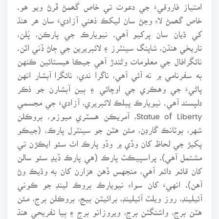
امتياز فاروقيءَ جي دعوت تي خاص گھمڻ ڦرڻ ويو هو.
خاص گھمڻ لاءِ وڃڻ سان ليکڪ ذهني آزاديءَ سان هر هنڌ
کي ڌيان سان پرکيو آهي. نيويارڪ جي پارڪن، پُلن،
تاريخي هنڌن، شاپنگ سينٽرز ۽ لائبريرين جي ڄاڻ ڏني اٿن.
نائگرافال جي معلومات وڻندڙ آهي جيڪا هيستائين ڪنهن
به سفرنامي ۾ نه آئي آهي، ناگرا ندي، نائگرا آبشار انهن
پاڻيءَ جي وهڪري جي اوچائي ۽ ٻين آبشارن جو ذڪر
دلپسند آهي. نيويارڪ پبلڪ لائبريري، آزاديءَ جي مجسمي
Statue of Liberty، آمريڪن هسٽري ميوزم، بروڪلن
شهر، بوٽانڪ گارڊن، مئن هٽن جو سينٽرل پارڪ، (جيڪو
پکيڙ جي لحاظ کان وڏي ۾ وڏو پارڪ اٺ سئو ايڪڙن تي
مشتمل آهي). پراسپيڪٽ پارڪ (هي پارڪ ڏيڍ سئو سالن
کان قائم دائم آهي، منجهس ڏهن هزارن کان به وڌيڪ وڻ
آهن). انهيءَ کان سواءِ نيويارڪ بروڪ لينڊ جو ڪوني
آئيلينڊ، روز ويلٽ آئيلينڊ، برائيٽن بيج، بروڪلن برج، مئن
هٽن برج، واشنگٽن برج، ويروزانو برج ۽ ٻيا تفريحي هنڌ