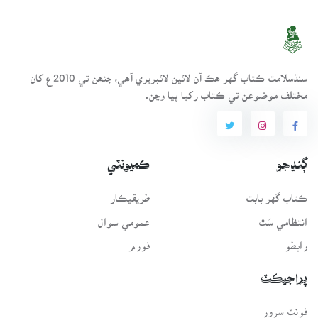
سنڌسلامت ڪتاب گهر ھڪ آن لائين لائبريري آھي، جنھن تي 2010ع کان
مختلف موضوعن تي ڪتاب رکيا پيا وڃن.
ڳنڍجو
ڪميونٽي
ڪتاب گهر بابت
طريقيڪار
انتظامي سَٿ
عمومي سوال
رابطو
فورم
پراجيڪٽ
فونٽ سرور