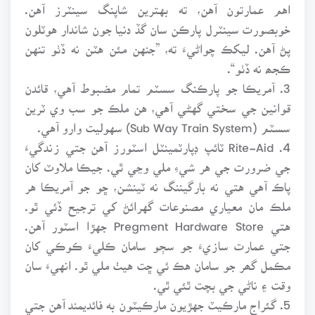
اهم عمارتون آهن، ته بهترين شاپنگ سينٽرز آهن.
خوبصورت سينٽرل پارڪن سان گڏ دنيا جون شاندار هوٽلون
پڻ آهن. ليکڪ چواڻيءَ ته، ”جنهن مئن هٽن نه ڏٺو تنهن
ڪجھ نه ڏٺو“.
3. آمريڪا جو پارڪنگ سسٽم تمام مضبوط آهي، قائدن
قوانين جي سختي گهڻي آهي، هن ملڪ جو سب وي ٽرين
سسٽم (Sub Way Train System) سهوليت وارو آهي.
4. Rite-Aid ٽائپ ڊپارٽمينٽل اسٽورز آهن جتي زندگيءَ
جي ضرورت جي هر شيءِ ملي وڃي ٿي. جيڪا ملاوٽ کان
پاڪ آهي هتي نه بارگيننگ نه ٽينشن، ڇو جو آمريڪا هر
ملڪ مان معياري مصنوعات گهرائڻ کي ترجيح ڏئي ٿو.
هتي Pregment Hardware Store جهڙا اسٽور آهن.
جتي عمارت سازيءَ جو سڄو سامان ڪليءَ ڪوڪي کان
مڪمل گھر جو سامان هڪ ئي ڇت هيٺ ملي ٿو. انهيءَ سان
وقت ۽ ناڻي جي بچت ٿئي ٿي.
5. گئراج مارڪيٽ جهڙيون مارڪيٽون به فائديمند آهن جتي