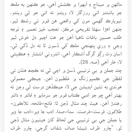
ماڻهن ۾ ميٺاج ۽ آبهوا ۾ ڪشش آهي، جو ڪنهن به ملڪ
جو باشندو اتي روزگار لاءِ ويندو ته اتي جو ٿي ويندو.
نيويارڪ گهمي مون کي واقعي هن قوم تي رشڪ ٿيو،
جنهن اهڙا سهڻا تفريحي مرڪز، تعجب خيز تعمير ۽ توجه
طلب حسين باغات ٺاهيا آهن جو هت اچيو دل خوش ٿيو
وڃي ۽ وري پنهنجي ملڪ کي ڏسون ٿا ته دل ڏکي ٿي.
اسان وٽ رڳو گرگ آشڪار آهي، اندروني انتشار ۽ هڪٻئي
لاءِ خار آهي (صه، 26).
چند جملن ۾ بي ترتيبي ڏسڻ ۾ اچي ٿي ته ڪجھ هنڌن تي
لفظن جي ڪمپوزنگ ۾ غلطيون آهن. جيڪي معمولي
هوندي به نئين ايڊيشن جي لاءِ جيڪڏهن درست ٿي وڃن ته
بهتر آهي ڇو جو ادبي ڪتاب قوم جو سرمايو ۽ قائم ۽ دائم
رهندڙ آهن. هيٺ چند مثال ڏجن ٿا: فاتح-فاتحه، تلاڪون-
طلاقون، فرست-فرصت، سدا-صدا، ادب جا ڊير-ادب جا ڍير
يا جملن جي بي ترتيبي جي لحاظ کان هيٺيون مثال ڏجي
ٿو. ”چارو طرف شيشا صاف شفاف گرجي، چارو طرف