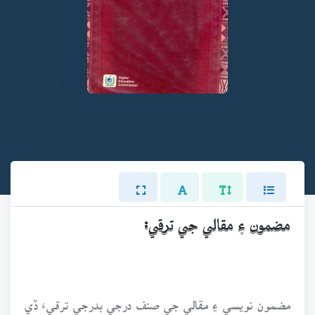
مضمون ۽ مقالي جي ترقي:
مضمون نويسي ۽ مقالي جي صنف درجي بدرجي ترقيءَ ڏي