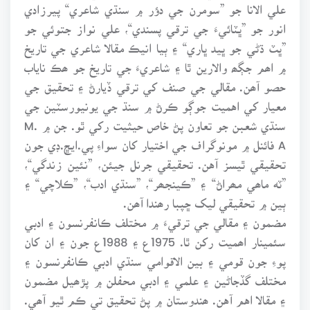
علي الانا جو ”سومرن جي دؤر ۾ سنڌي شاعري“ پيرزادي
انور جو ”ڀٽائيءَ جي ترقي پسندي“، علي نواز جتوئي جو
”ڀٽ ڌڻي جو ڀيد ڀاري“ ۽ ٻيا انيڪ مقالا شاعري جي تاريخ
۾ اھم جڳھ والارين ٿا ۽ شاعريءَ جي تاريخ جو ھڪ ناياب
حصو آھن. مقالي جي صنف کي ترقي ڏيارڻ ۽ تحقيق جي
معيار کي اهميت جوڳو ڪرڻ ۾ سنڌ جي يونيورسٽين جي
سنڌي شعبن جو تعاون پڻ خاص حيثيت رکي ٿو. جن ۾ M.
A فائنل ۾ مونوگراف جي اختيار کان سواءِ پي.ايڇ.ڊي جون
تحقيقي ٿيسز آهن. تحقيقي جرنل جيئن، ”نئين زندگي“،
”ٽه ماھي مھراڻ“ ۽ ”ڪينجھر“، ”سنڌي ادب“، ”ڪلاچي“ ۽
ٻين ۾ تحقيقي ليک ڇپبا رھندا آھن.
مضمون ۽ مقالي جي ترقيءَ ۾ مختلف ڪانفرنسون ۽ ادبي
سئمينار اھميت رکن ٿا. 1975ع ۽ 1988ع جون ۽ ان کان
پوءِ جون قومي ۽ بين الاقوامي سنڌي ادبي ڪانفرنسون ۽
مختلف گڏجاڻين ۽ علمي ۽ ادبي محفلن ۾ پڙھيل مضمون
۽ مقالا اهم آهن. ھندوستان ۾ پڻ تحقيق تي ڪم ٿيو آھي.