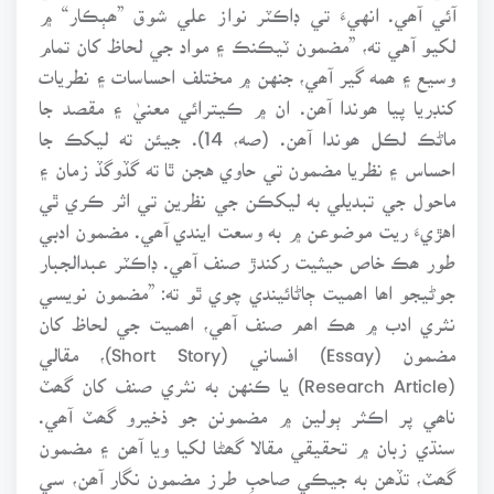
آئي آھي. انهيءَ تي ڊاڪٽر نواز علي شوق ”ھٻڪار“ ۾
لکيو آهي ته، ”مضمون ٽيڪنڪ ۽ مواد جي لحاظ کان تمام
وسيع ۽ ھمه گير آھي، جنهن ۾ مختلف احساسات ۽ نطريات
کنڊريا پيا ھوندا آھن. ان ۾ ڪيترائي معنيٰ ۽ مقصد جا
ماڻڪ لڪل ھوندا آھن. (صه، 14). جيئن ته ليکڪ جا
احساس ۽ نظريا مضمون تي حاوي هجن ٿا ته گڏوگڏ زمان ۽
ماحول جي تبديلي به ليکڪن جي نظرين تي اثر ڪري ٿي
اهڙيءَ ريت موضوعن ۾ به وسعت ايندي آھي. مضمون ادبي
طور ھڪ خاص حيثيت رکندڙ صنف آھي. ڊاڪٽر عبدالجبار
جوڻيجو اھا اھميت ڄاڻائيندي چوي ٿو ته: ”مضمون نويسي
نثري ادب ۾ ھڪ اھم صنف آھي، اھميت جي لحاظ کان
مضمون (Essay) افساني (Short Story)، مقالي
(Research Article) يا ڪنهن به نثري صنف کان گھٽ
ناھي پر اڪثر ٻولين ۾ مضمونن جو ذخيرو گھٽ آھي.
سنڌي زبان ۾ تحقيقي مقالا گھڻا لکيا ويا آھن ۽ مضمون
گھٽ، تڏھن به جيڪي صاحبِ طرز مضمون نگار آھن، سي