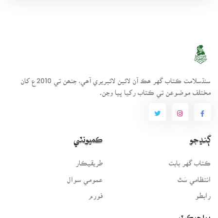
سنڌسلامت ڪتاب گهر ھڪ آن لائين لائبريري آھي، جنھن تي 2010ع کان
مختلف موضوعن تي ڪتاب رکيا پيا وڃن.
ڳنڍجو
ڪميونٽي
ڪتاب گهر بابت
طريقيڪار
انتظامي سَٿ
عمومي سوال
رابطو
فورم