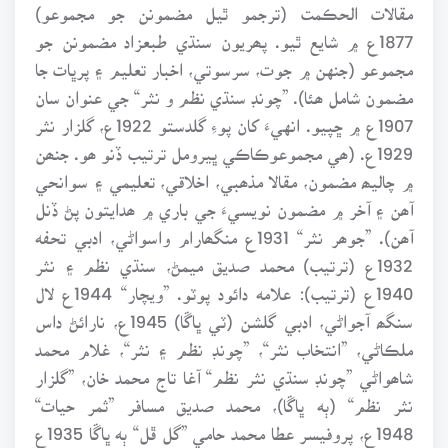
مقالات الحڪمت (ترجمو ٿيل مضمونن جو مجموعو)
1877ع ۾ شايع ٿيو. پھريون سنڌي طبعزاد مضمونن جو
مجموعو (جنهن ۾ جوت، سرسوتي، اخبار تعليم ۽ پرڀات جا
مضمون شامل ھئا). ”چونڊ سنڌي نظم و نثر“ جي عنوان سان
1907ع ۾ ڇپيو. انهيءَ کان پوءِ گلدستو 1922ع، گلزار نثر
1929ع. (ھي مجموعوڪاڪي ڀيرومل ترتيب ڏنو ھو. جنھن
۾ چاليھ مضمون، مقالا مذھبي، اخلاقي، تعليمي ۽ سوانحي
آھن ۽ آخر ۾ مضمون نويسيءَ جي باري ۾ ھدايتون پڻ ڏنل
آھن). ”جوھر نثر“ 1931ع منگھارام واسواڻي، ادبي تحفه
1932ع (ترتيب) محمد صديق ميمڻ، سنڌي نظم ۽ نثر
1940ع (ترتيب): علامه دائود پوٽو. ”ويچار“ 1944ع لال
سنگھ آجواڻي، ادبي گلشن (ٽي ڀاڱا) 1945ع، نارائڻ داس
ملڪاڻي، ”انتخاب نثر“، ”چونڊ نظم ۽ نثر“، غلام محمد
شاھواڻي ”چونڊ سنڌي نثر نظم“ آغا تاج محمد خان، ”گلزار
نثر نظم“ (ٻه ڀاڱا)، محمد صديق مسافر ”ثمر حيات“
1948ع، پروفيسر عطا محمد حامي ”گل ڦل“ ٻه ڀاڱا 1935ع