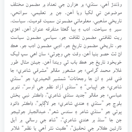
وڌندڙ آھي، سنڌيءَ ۾ ھزارن جي تعداد ۾ مضمون مختلف
موضوعن تي لکيا ويا آھن. جن ۾ تعليمي، سوانحي،
تاريخي مذھبي، معلوماتي مضمونن سميت قوميت، سياست،
سير ۽ سياحت، ادب ۽ ٻيا گھڻا متفرقه عنوان آھن. اھڙي
ريت ثقافتي مضمون ثقافت جو، سياسي مضمون سياست
جو، تاريخي مضمون تاريخ جو، ادبي مضمون ادب جو، ھڪ
اڻ ٽٽ حصو بنيا آھن، وقت جي وڇوٽيءَ سان اھي سڀ ليک
خوبخود تاريخ جو ھڪ باب ٿي ويندا آھن. جيئن مثال طور
غلام محمد گراميءَ جو مشھور مقالو ”مشرقي شاعريءَ جا
فني قدر ۽ ان جا رجحانات“ شمشير الحيدريءَ جو ”سنڌي
شاعريءَ جو اڀياس“ ۽ ”سنڌي آزاد نظم جي اوسر“، تنوير
عباسيءَ جو مقالو ”جديد سنڌي شاعري“، ڊاڪٽر نبي بخش
بلوچ جو ”سنڌي ۽ ھندي شاعريءَ جو لاڳاپو“، ڊاڪٽر دائود
پوٽي جو ”سنڌي شاعر ۽ سندس شعر“. عبدالجبار جوڻيجو
جن جا ”سنڌ ۾ ھندي شاعري“، ”شاھ جي رسالي ۾ آيل
ڌارئين ڪلام جي تحقيق“، ”ڪبت نثر آھي يا نظم“ غلام