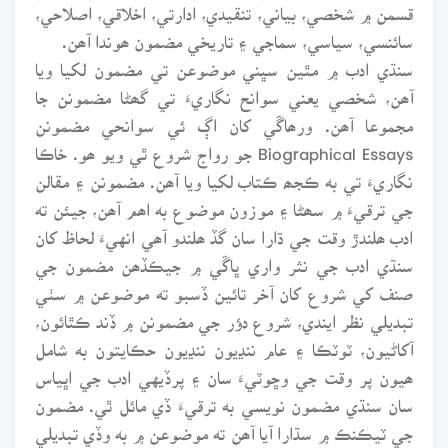
قسمن ۾ شخصي، بياني، تنقيدي، ادارتي، اخلاقي، اصلاحي،
سائنسي، سياسي، سماجي ۽ تاريخي مضمون ھوندا آھن.
سنڌي ادب ۾ مٿين سڀني موضوعن تي مضمون لکيا ويا
آھن، شخصي يعني سوانح نگاريءَ تي گھڻا مضمونن جا
مجموعا آھن. ورھاڱي کان اڳ ئي سوانحي مضمونن
Biographical Essays جو رواج شروع ٿي ويو ھو. خاڪا
نگاريءَ تي به ڪجھ ڪتاب لکيا ويا آھن. مضمونن ۽ مقالن
جي ترقيءَ ۾ سھڻا ۽ موزون موضوع به اھم آھن، جيئن ته
ادب ھلندڙ وقت جي ڌارا سان گڏ ھلندو آھي انهيءَ لحاظ کان
سنڌي ادب جي نثر واري ڀاڱي ۾ جيڪڏھن مضمون جي
صنف کي شروع کان آخر تائين ڏسبو ته موضوعن ۾ سٺي
تبديلي نظر ايندي، شروع دؤر جي مضمونن ۾ ڏند ڪٿائون،
آکاڻيون، ٽوٽڪا ۽ عام ننڍيون ننڍيون حڪايتون به شامل
ھيون پر وقت جي وڇوٽيءَ سان ۽ پرڏيهي ادب جي اڀياس
سان سنڌي مضمون نويسي به ترقيءَ ڏي مائل ٿي. مضمون
جي ٽيڪنڪ ۾ سڌارا آيا آھن ته موضوعن ۾ به وڏي تبديلي