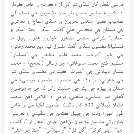
فارسي لفظن کان سنڌي نثر کي ازاد ڪرائڻ ۾ خاص ڪردار
ادا ڪيو ۽ سليس سنڌي نثر سان مضمونن جي صنف کي
ڪامياب ڪيو، سندس تحريرن ۾ سنڌي سماج ۽ معاشري
جي مسئلن جي عڪاسي ھئي ”آفتاب“ سکر ”الحق“ سکر ۽
”معاون“ ڪراچي سندس مشھور اخبارون ھيون. بلبل جا
فلسفياڻا مضمون سنڌ ۾ گھڻا مقبول ٿيا. دين محمد وفائيءَ
جي اخبار ”الوحيد“ محمد ھاشم مخلص جي ”مسلمان“
حڪيم فتح محمد سيوھاڻيءَ جو رسالو (الجامع) ۽ محمد
عثمان ڏيپلائي جي ”عبرت“ ڪيترائي مضمون سنڌي نثر
جي جھوليءَ ۾ وڌا. ھي مضمون، مضمون نويسيءَ جي
ميدان ۾ پيڙھ جي پٿر جي حيثيت رکن ٿا. جن جا موضوع
گھڻي قدر سياسي، مذھبي، قومي ۽ اخلاقي آھن. محمد
عثمان ڏيپلائي 500 کان وڌيڪ مضمون لکيا جن ۾ خاص
طور انهيءَ وقت جي ڇپيل ڪتابن جي تنقيدي ۽ تعريفي
جائزي تي مشتمل مضمون پڻ آھن. جيئن ”جھان آرا“، ”آفتاب
ادب“، ”بلو کوکر“، ”گل ڦل“، ”راسيلاس“، ”سنڌ جو سفر“،