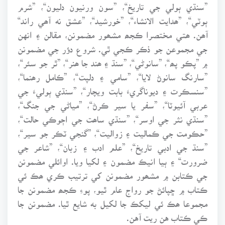
”سنڌي ٻولي جي تاريخ“، ”سون ورنيون دليون“، ”شرم
ٻوٽي“، ”ھدايت الانشاء“، ”خورشيد“، ”عشق نه آھي راند“
آھن. ھتي مختصرا ڪجھ مشھور مضمونن، مقالن ۽ انهن
جي مجموعن جو ذڪر ڪجي ٿي. شروع دؤر جي مضمونن
۾ ”پڪو پھ“، ”سانوڻي“، ”سنڌ ۽ ھند جا ھنر“، ”ٿر جو سئر“،
”سارنگ سانوڻ لايا“، ”سامي ۽ دلپت“، ”ڪامل رھنما“،
”سنسڪرت ۽ ديوناگريءَ بابت ويچار“، ”سنڌي ٻوليءَ جي
عربي آئيوٽا“، ”سفر يا سير ڪرڻ“، ”مياڻي جي جنگ“،
”سنڌي نثر جي اوسر“، ”سنڌي ساھت جي اڄوڪي حالت“،
”حڪومت جي ڪماليت ۽ زواليت“، ”گنجي ٽڪر جو سير“،
”سنڌ جي ادبي تاريخ“، ”علم ادب ۽ زبان“، ”شاعر جي
ضرورت“ ۽ ٻيا انيڪ مضمون ۽ لکيا ويا. اوائلي مضمونن
جي ڪتابن ۾ مشھور مضمونن کي ترتيب ڪري ھڪ ئي
ڪتاب ۾ ڇپائڻ جو رواج عام ٿيو، پوءِ ڪجھ مضمونن جا
مجموعا ھڪ ئي ليکڪ جا لکيل به شايع ٿيا. مضمونن جا
ڪي ڪتاب هن ريت آهن.