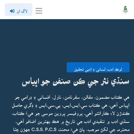
لاگ ان
لوڪ ادب، لساني ۽ ادبي تحقيق
سنڌي نثر جي ڪن صنفن جو اڀياس
ھي ڪتاب مضمون، مقالن، سفرنامن، ناول، افساني ۽ ڊرامي جو
اڀياس آھي. ھي ڪتاب سي.ايس.ايس، پي.سي.ايس ۽ ڊگري حاصل
ڪندڙن لاءِ ڪارائتو آھي. پروفيسر پروين موسى جو هيءُ ڪتاب،
سنڌي ادب ۾ تنقيدي ادب جي تاريخ ۾ هڪ بهترين اضافو آهي.
محترمہ جي لکڻ موجب، پاڻ هيءَ محنت C.S.S, P.C.S جهڙن چٽا