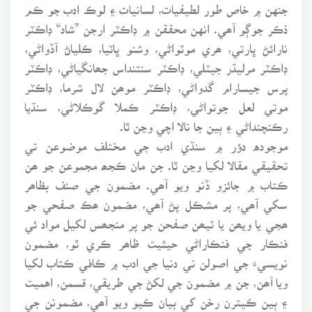
جنهن ۾ خاص طور لطيفيات، لسانيات ۽ لوڪ ادب جو ڪم
ذڪر جوڳو آھي. انهن محققن ۾ ڊاڪٽر ارجن ”شاد“ ڊاڪٽر
نارائڻ ڀارتي، ھري موٽواڻي، وشنو ڀاٽيا، ڪلياڻ آڏواڻي،
ڊاڪٽر مرليڌر جيٽلي، ڊاڪٽر سنتنداس جھانگياڻي، ڊاڪٽر
پرس جيسارام گدواڻي، ڊاڪٽر موھن لال شرما، ڊاڪٽر
موتي لعل جوتواڻي، ڊاڪٽر ڪملا گوڪلاڻي، سنڌيا
رڪنچنداڻي ۽ ٻين جا نالا اچي وڃن ٿا.
موجوده دؤر ۾ سنڌي ادب جي مختلف موضوعن تي
تحقيقي مقالا لکيا وڃن ٿا. جن مان ڪجھ مجموعن جو ھن
ڪتاب ۾ جائزو ڏنو ويو آھي. مضمون جي صنف بظاھر
سکي آھي، پر مشڪل پڻ آھي، مضمون ھڪ صفحي جو
ھجي يا ويھن يا ٽيھن صفحن جو پر منجھس لکيل مواد ئي
فنڪار جي فنڪاراڻي حيثيت ظاھر ڪري ٿو، مضمون
نويسيءَ جي اصولن تي دنيا جي ادب ۾ ڪافي ڪتاب لکيا
ويا آھن، جن ۾ مضمون جي لکڻ جي طريقي، قسمن، اهميت
۽ ٻين ڪيترن رخن کي بيان ڪيو ويو آھي، مضمونن جي