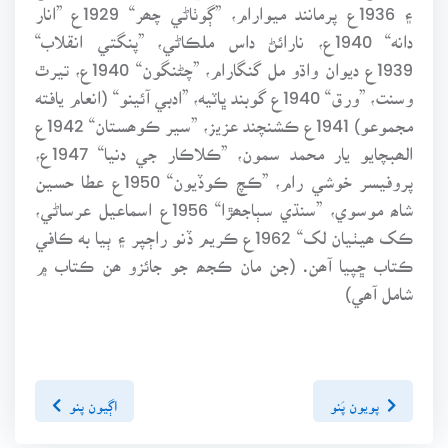
۽ 1936ع پرمانند ميوارام، ”ڳوٺاڻي چھر“ 1929ع ”انار
دانه“ 1940ع، نارائڻ داس ملڪاڻي، ”پنگتي انقلاب“
1939ع ديوان واڌو مل گنگارام، ”چڻنگون“ 1940ع، تيرٿ
وسنت، ”ورق“ 1940ع گوبند ڀاٽيه، ”ادبي آئينو“ (انعام يافته
مجموعو) 1941ع ڪشنچند عزيز، ”سير ڪوھستان“ 1942ع
الھبچايو يار محمد سمون، ”ڪلاڪار جي دنيا“ 1947ع،
پروفيسر خوشي رام، ”ڪچ ڪوڏيون“ 1950ع عطا حسين
شاھ موسوي، ”سنڌي سٻاجھڙا“ 1956ع اسماعيل عرساڻي،
ڪک ھيٺيان لک“ 1962ع ڪريم ڏنو راڄپر ۽ ٻيا به ڪافي
ڪتاب ڇپيا آھن. (جن مان ڪجھ جو جائزو ھن ڪتاب ۾
شامل آھي)
پويون پَنو
اڳيون پنو