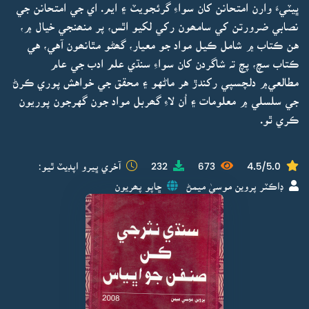
ڀيٽيءَ وارن امتحانن کان سواءِ گرئجويٽ ۽ ايم. اي جي امتحانن جي
نصابي ضرورتن کي سامھون رکي لکيو اٿس، پر منھنجي خيال ۾،
هن ڪتاب ۾ شامل ڪيل مواد جو معيار، گھڻو مٿانھون آهي، هي
ڪتاب سچ، پچ تہ شاگردن کان سواءِ سنڌي علم ادب جي عام
مطالعي۾ دلچسپي رکندڙ هر ماڻهو ۽ محقق جي خواهش پوري ڪرڻ
جي سلسلي ۾ معلومات ۽ اُن لاءِ گھربل مواد جون گهرجون پوريون
ڪري ٿو.
4.5/5.0
673
232
آخري ڀيرو اپڊيٽ ٿيو:
ڊاڪٽر پروين موسيٰ ميمڻ
ڇاپو پھريون