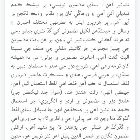
نشانبر آھن“. سنڌي مضمون نويسيءَ ۾ بيشڪ ڪجھ
تبديلي آئي آھي ۽ ورھاڱي کان پوءِ مقالو وڌيڪ لکجڻ ۾
آيو آھي، پر ھروڀرو ايئن به ڪونهي مختلف اخبارن ۽
رسالن ۾ جيڪڏھن لکيل مضمونن کي گڏ ڪري ڇپايو وڃي
ته ھوند گھڻائي ڪتاب تيار ٿي وڃن، پر ھن وقت مضمونن
جي ڇپيل مجموعن جو ڳاڻيٽو مقالي جي صنف جي نسبتا
البت گھٽ آھي. اسانوٽ مضمونن ۾ ٻوليءَ تي به ھميشه
کان توجه رھي آھي. شروع دؤر جي ھندو ۽ مسلمان اديبن به
سنڌيءَ ۾ عربي فارسي، ھندي ۽ سنسڪرت جا غير ضروري
لفظ استعمال نه ڪيا آھن فقط اھي لفظ استعمال ٿيل آھن،
جيڪي انهيءَ وقت هلندڙ ھئا. (سواءِ چند ليکڪن جي)
ھلندڙ دؤر ۾ مضمونن ۾ اردو ۽ انگريزيءَ جو استعمال
ڪجھ حد تائين آھي پر جيڪڏھن انهن جا متبادل سنڌي لفظ
گڏوگڏ ڏنا وڃن ته اھو ٻوليءَ جي واڌاري لاءِ به ضروري آھي
۽ گڏوگڏ ھر طبقي جي پڙهندڙ لاءِ پڻ مفيد آھي. اوائلي
مضمون نگارن ۾ شمس الدين بلبل اھو نثر نويس ھو، جنهن