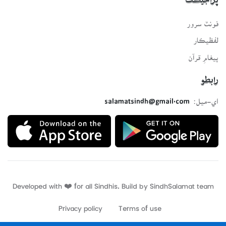
پراجيڪٽ
فونٽ سرور
لفظيڪار
پيغامِ قرآن
رابطو
اي-ميل:
salamatsindh@gmail.com
Developed with ❤️ for all Sindhis. Build by
SindhSalamat
team
Privacy policy
Terms of use