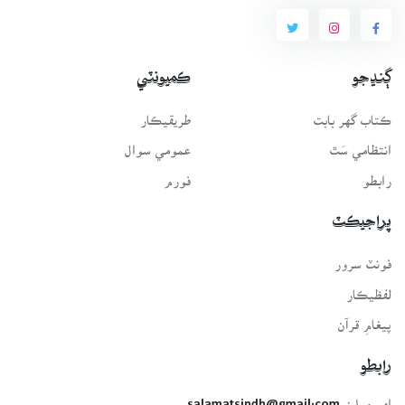
ڳنڍجو
ڪميونٽي
ڪتاب گهر بابت
طريقيڪار
انتظامي سَٿ
عمومي سوال
رابطو
فورم
پراجيڪٽ
فونٽ سرور
لفظيڪار
پيغامِ قرآن
رابطو
اي-ميل: