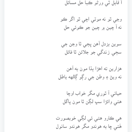
وڃي ٿو نه موٽي اچي ٿو اگر ڪو
نه آ چين ۾ چين جو ڪوئي حل
سوين بزدل آهن ڀڄي ٿا وڃن جي
سڄي زندگي جو جلائن ٿا فائل
هزارين ته اهڙا ٻڌا مون به آهن
نه ويڻ ۽ وطن جي رڳو ڳالهه باطل
حياتي آ ٿوري مگر خواب اوچا
هتي وائڙا سڀ لڳن ٿا مون پاگل
هي ڪارو هتي ئي لڳي خوبصورت
هُتي ڇا به هوندو مگر هوندو سانول