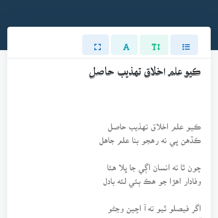
ڪيو علم اخلاق تهذيب حاصل
ڪيو علم اخلاق تهذيب حاصل
ڪڏهن ڀي نه رهجو بنا علم جاهل
چون ٿا ته انسان اڳي جا ڀلا هئا
وفادار اهڙا جو هڪ ٻئي لئه بادل
اگر فيصلو ٿيو ته آ اچين وڃڻو
آ قابل ٿي ورڻو ڪبا حل مسائل