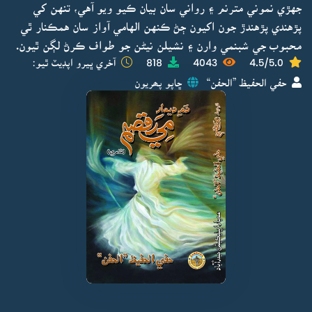
جهڙي نموني مترنم ۽ رواني سان بيان ڪيو ويو آهي، تنهن کي
پڙهندي پڙهندڙ جون اکيون ڄڻ ڪنهن الهامي آواز سان همڪنار ٿي
محبوب جي شبنمي وارن ۽ نشيلن نيڻن جو طواف ڪرڻ لڳن ٿيون.
4.5/5.0
4043
818
آخري ڀيرو اپڊيٽ ٿيو:
حفي الحفيظ ”الحفن“
ڇاپو پھريون