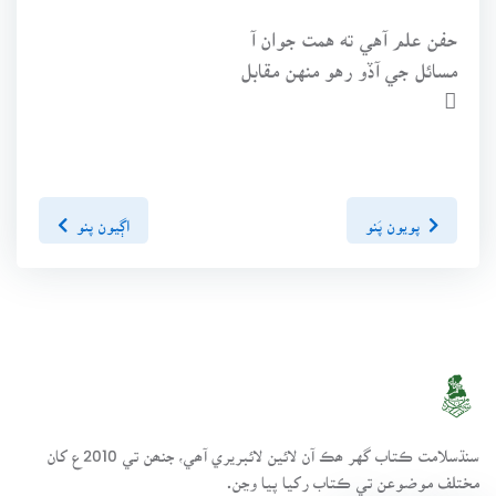
حفن علم آهي ته همت جوان آ
مسائل جي آڏو رهو منهن مقابل

پويون پَنو
اڳيون پنو
سنڌسلامت ڪتاب گهر ھڪ آن لائين لائبريري آھي، جنھن تي 2010ع کان
مختلف موضوعن تي ڪتاب رکيا پيا وڃن.