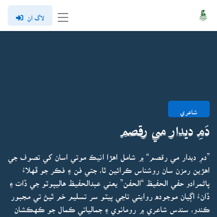
لاگ ان
شاعري
دَمِ ديدار مي رقصم
”دمِ ديدار مي رقصم“ ۾ شامل اهڙا انيڪ موتي اسان کي تصوف جي
اهڙين رمزن سان روشناس ڪرائين ٿا، جتي فن ۽ فڪر جو ڦهلاءُ
پاڻمرادو حفي الحفيظ “الحفن” يعني عبدالحفيظ هاليپوٽو جي ڏات ۽
ڏانءُ اڳيان موجوده روايتي تاڃي پيٽو سر تسليم خم ٿيڻ تي مجبور
ڪندو، سندس شاعري ۾ رومانوي ۽ جمالياتي ڪمال جو ڪهڪشان