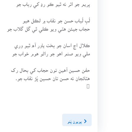
پريم جو اثر نه ٿيو ڪو رڍ کي رباب جو
لُبِ لُباب حسن جو نقاب ۾ لڪل هيو
حجاب جيئن هٽي ويو ڪلي ٿي گل گلاب جو
ڪلال اڄ اسان جو بخت ياور آه ٿيو وري
ملي ويو صنم اهو جو راڻو هوم خواب جو
حفن حسين آهين تون حجاب کي بحال رک
هٽائجان نه حسن تان حسين پُڙ نقاب جو.

پويون پَنو