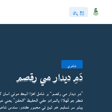
ڀاڱا
شاعري
دَمِ ديدار مي رقصم
”دمِ ديدار مي رقصم“ ۾ شامل اهڙا انيڪ موتي اسان
فڪر جو ڦهلاءُ پاڻمرادو حفي الحفيظ “الحفن” يعني عبد
پيٽو سر تسليم خم ٿيڻ تي مجبور ڪندو، سندس شاع