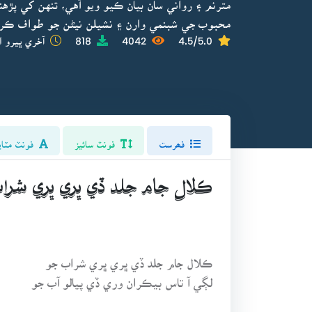
مترنم ۽ رواني سان بيان ڪيو ويو آهي، تنهن کي پڙهن
محبوب جي شبنمي وارن ۽ نشيلن نيڻن جو طواف ڪرڻ
4.5/5.0
4042
818
آخري ڀيرو ا
فھرست
فونٽ سائيز
فونٽ مٽاي
ڪلال جام جلد ڏي ڀري ڀري شرا
ڪلال جام جلد ڏي ڀري ڀري شراب جو
لڳي آ تاس بيڪران وري ڏي پيالو آب جو