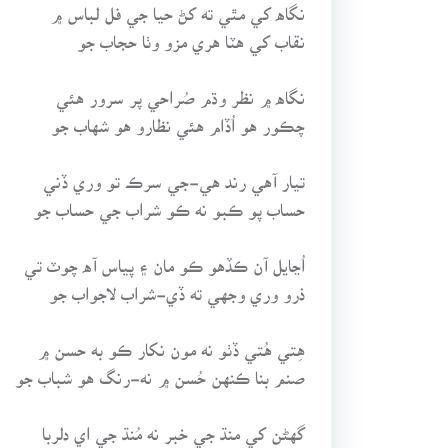
نگاه کي مٿي ته کڻ حيا جي فل لباس ۾
نقاب کي هٽا هري مزو وٺا حجاب جو
نگاه ۾ نظر وڌم صُراحي پر سرور هئي
چڪور هو اُڏام هئي نظارو هو شهاب جو
تيار آهي رند هي-جي سرڪ تو وري ڏني
حساب پو ڪبو نه ڪو شراب جي حساب جو
اُڃايل آن ڪڏهو ڪو مان ۽ پياس آه چوٽ تي
ذرو وري وجهي ته ڏي-شراب لاجواب جو
هِتي هُتي ڏٺو نه مون نکار ڪو به حسن ۾
صنم بنا ڪنهن حُسن ۾ نه-رنگ هو شباب جو
گهڻن کي منڌ جي خبر نه مُنڌ جي اي دلربا