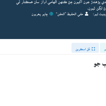
دي پڙهندڙ جون اکيون ڄڻ ڪنهن الهامي آواز سان همڪنار ٿي
 لڳن ٿيون.
پڊيٽ ٿيو:
حفي الحفيظ ”الحفن“
ڇاپو پھريون
و
فُل اسڪرين
ب جو