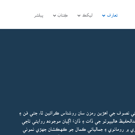
تعارف
ليکڪ
ڪِتابَ
پبلشر
 کي تصوف جي اهڙين رمزن سان روشناس ڪرائين ٿا، جتي فن ۽
الحفيظ هاليپوٽو جي ڏات ۽ ڏانءُ اڳيان موجوده روايتي تاڃي
ري ۾ رومانوي ۽ جمالياتي ڪمال جو ڪهڪشان جهڙي نموني