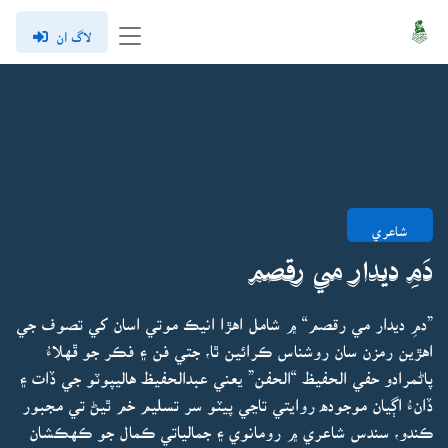
لاگ ان
شاعري
دَمِ ديدار مي رقصم
”دمِ ديدار مي رقصم“ ۾ شامل اهڙا انيڪ موتي اسان کي تصوف جي
اهڙين رمزن سان روشناس ڪرائين ٿا، جتي فن ۽ فڪر جو ڦهلاءُ
پاڻمرادو حفي الحفيظ “الحفن” يعني عبدالحفيظ هاليپوٽو جي ڏات ۽
ڏانءُ اڳيان موجوده روايتي تاڃي پيٽو سر تسليم خم ٿيڻ تي مجبور
ڪندو، سندس شاعري ۾ رومانوي ۽ جمالياتي ڪمال جو ڪهڪشان