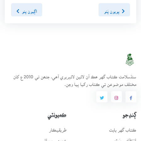
پويون پَنو
اڳيون پنو
سنڌسلامت ڪتاب گهر ھڪ آن لائين لائبريري آھي، جنھن تي 2010ع کان
مختلف موضوعن تي ڪتاب رکيا پيا وڃن.
ڳنڍجو
ڪميونٽي
ڪتاب گهر بابت
طريقيڪار
انتظامي سَٿ
عمومي سوال