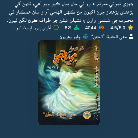
جهڙي نموني مترنم ۽ رواني سان بيان ڪيو ويو آهي، تنهن کي
پڙهندي پڙهندڙ جون اکيون ڄڻ ڪنهن الهامي آواز سان همڪنار ٿي
محبوب جي شبنمي وارن ۽ نشيلن نيڻن جو طواف ڪرڻ لڳن ٿيون.
4.5/5.0
4044
821
آخري ڀيرو اپڊيٽ ٿيو:
حفي الحفيظ ”الحفن“
ڇاپو پھريون