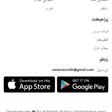
رابطو
فورم
پراجيڪٽ
فونٽ سرور
لفظيڪار
پيغامِ قرآن
رابطو
اي-ميل:
salamatsindh@gmail.com
Developed with ❤️ for all Sindhis. Build by
SindhSalamat
team