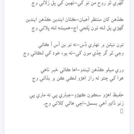
ڪڏهن کان منتظر آهيان-ڪٿان ايندين ڪڏهن ايندين
گهڙي پل لئه تون ڀُلجي اچ-هميشه لئه ڀلائي وڃ
تون نيڻن ۾ نهاري ڏس-نه تو بن آس آ ڪائي
وڃي ٿو گر ڇڏي مون کي-ته پوءِ خود کي لڪائي وڃ
وري ميلو ڪڏهن ٿيندو-اها ڪائي خبر ناهي
هوا کي چئو ته راز اهڙو لڪي ڪن ۾ ٻڌائي وڃ
حفيظ اهڙو سڪون ڪهڙو-جياري ڀي ته ماري ڀي
رُنو ڏاڍو آهي بسمل-اچي هاڻي کِلائي وڃ.
