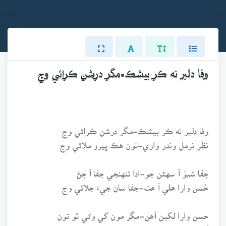
وفا دلبر نه ڪر بيشڪ-مگر درشن ڪرائي وڃ
وفا دلبر نه ڪر بيشڪ-مگر درشن ڪرائي وڃ
نظر نرمل وندر واري-تون هڪ ڀيرو ملائي وڃ
جفا شيوُ آ سهڻن جو-ادا تنهنجي جفا آ ڄڻ
حُسن وارا هلي آ هت-جفا سان جيءَ جلائي وڃ
حسن وارا لکين آهن-مگر مون کي وڻي ٿو تون
گهُري ٿو روح من تو کي-تهين کي ڀل رُلائي وڃ