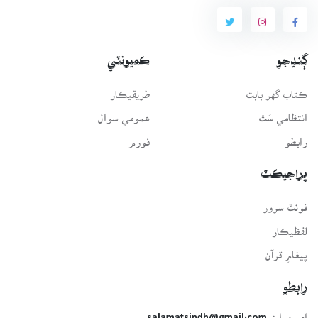
ڳنڍجو
ڪميونٽي
ڪتاب گهر بابت
طريقيڪار
انتظامي سَٿ
عمومي سوال
رابطو
فورم
پراجيڪٽ
فونٽ سرور
لفظيڪار
پيغامِ قرآن
رابطو
اي-ميل: