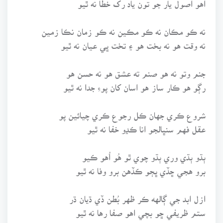
نه ڪو مڪان نه ڪو مڪين نه ڪو زمان نڪا زمين
نه وقت هو نه بخت هو ۽ تخت ڀي عيان نه ٿيو
جنم وتو نه هو صنم ته عشق هو نه حسن هو
رڳو هو ڪار ساز هو اسان کان پوءِ جدا نه ٿيو
شروع ڪري جهان ڪل رجوع ڪري چيائين پو
عقل فهم سنڀالجو انا ڪڍو خفا نه ٿيو
ٻڌو ٻڌي وري ٻڌو چوي ٿو هُو اُهو ڪيو
برو هجي ڇڏي ڀڄو ڪڏهن برو وفا نه ٿيو
ازل ابد جي ڳالهه ڪر ظهر بُطن ڏي ڌيان ڌر
ستم ظريفي ڇو بچي اهو صفا رها نه ٿيو