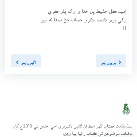
اميد ڪل حفيظ ڀل خدا ۾ رک ڀلو ڪري
رکي ڀرم ڪندو ڪرم حساب ڄڻ صفا نه ٿيو.

پويون پَنو
اڳيون پنو
سنڌسلامت ڪتاب گهر ھڪ آن لائين لائبريري آھي، جنھن تي 2010ع کان
مختلف موضوعن تي ڪتاب رکيا پيا وڃن.