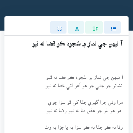
آ نيهن جي نماز ۾ سُجود ڪو قضا نه ٿيو
آ نيهن جي نماز ۾ سُجود ڪو قضا نه ٿيو
نشانو جو جتي جو هو اُهو اتي خطا نه ٿيو
مزا وٺي جزا گهري جفا کي ٿو سزا چوي
اهو هو يار جو عقل فنا ته ٿيو رضا نه ٿيو
وفا به ڪر جفا به ڪر سزا به يا جزا به وٺ
اهو اصول يار جو تون ياد رک خطا نه ٿيو