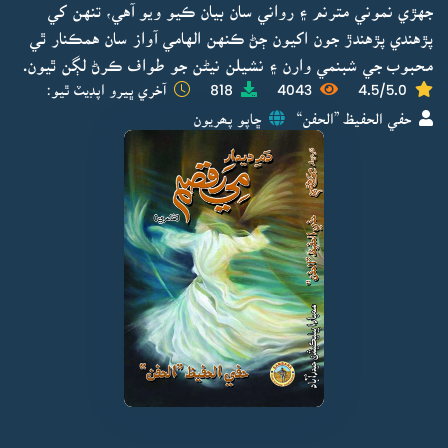
جهڙي نموني مترنم ۽ رواني سان بيان ڪيو ويو آهي، تنهن کي
پڙهندي پڙهندڙ جون اکيون ڄڻ ڪنهن الهامي آواز سان همڪنار ٿي
محبوب جي شبنمي وارن ۽ نشيلن نيڻن جو طواف ڪرڻ لڳن ٿيون.
4.5/5.0
4043
818
آخري ڀيرو اپڊيٽ ٿيو:
حفي الحفيظ ”الحفن“
ڇاپو پھريون