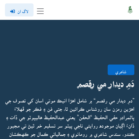
لاگ ان
شاعري
دَمِ ديدار مي رقصم
”دمِ ديدار مي رقصم“ ۾ شامل اهڙا انيڪ موتي اسان کي تصوف جي
اهڙين رمزن سان روشناس ڪرائين ٿا، جتي فن ۽ فڪر جو ڦهلاءُ
پاڻمرادو حفي الحفيظ “الحفن” يعني عبدالحفيظ هاليپوٽو جي ڏات ۽
ڏانءُ اڳيان موجوده روايتي تاڃي پيٽو سر تسليم خم ٿيڻ تي مجبور
ڪندو، سندس شاعري ۾ رومانوي ۽ جمالياتي ڪمال جو ڪهڪشان