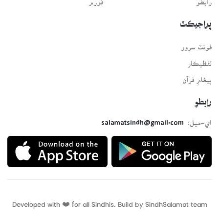
پراجيڪٽ
فونٽ سرور
لفظيڪار
پيغامِ قرآن
رابطو
اي-ميل:
salamatsindh@gmail.com
Developed with ❤️ for all Sindhis. Build by
SindhSalamat
team