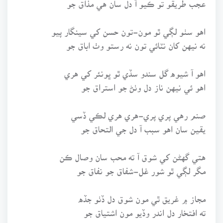
اهو سٺو لڳي ٿو مون-تون حسن کي سينگار پيو
نه نيهن کان نٽائي تون نه رستو وٺ اباق جو
اهو آ شيوه گل سندو سڏي ٿو ڀونئر کي هري
اهو ئي نيهن ناز دل وٺڻ جو استراق جو
صنم رهي پري پري-هري هري لڪي ڏسي
يقين سان اهو سبب آ دل جي التحاق جو
هتي گهڻن کي شوق آ ته محب سان وصال ڪن
مگر لڳي ٿو شور غل-شفاق جو نفاق جو
مجاز ۾ غريق ٿي مون شوق دل ڏٺو جڏه
ته افتخار دل اندر وڏيو مون اشتياق جو