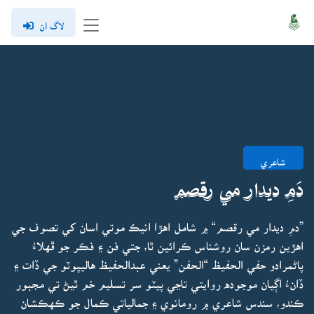
لاگ ان
شاعري
دَمِ ديدار مي رقصم
”دمِ ديدار مي رقصم“ ۾ شامل اهڙا انيڪ موتي اسان کي تصوف جي
اهڙين رمزن سان روشناس ڪرائين ٿا، جتي فن ۽ فڪر جو ڦهلاءُ
پاڻمرادو حفي الحفيظ “الحفن” يعني عبدالحفيظ هاليپوٽو جي ڏات ۽
ڏانءُ اڳيان موجوده روايتي تاڃي پيٽو سر تسليم خم ٿيڻ تي مجبور
ڪندو، سندس شاعري ۾ رومانوي ۽ جمالياتي ڪمال جو ڪهڪشان