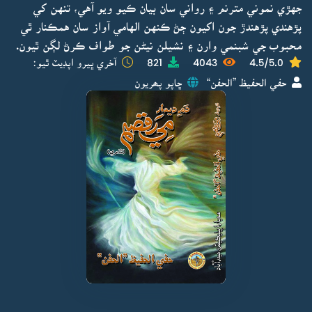
جهڙي نموني مترنم ۽ رواني سان بيان ڪيو ويو آهي، تنهن کي
پڙهندي پڙهندڙ جون اکيون ڄڻ ڪنهن الهامي آواز سان همڪنار ٿي
محبوب جي شبنمي وارن ۽ نشيلن نيڻن جو طواف ڪرڻ لڳن ٿيون.
4.5/5.0
4043
821
آخري ڀيرو اپڊيٽ ٿيو:
حفي الحفيظ ”الحفن“
ڇاپو پھريون