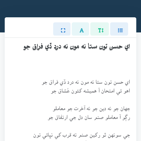
اي حسن تون ستا نه مون نه درد ڏي فراق جو
اي حسن تون ستا نه مون نه درد ڏي فراق جو
اهو ئي امتحان آ هميشه کئون عُشاق جو
جهان جو نه دين جو نه آخرت جو معاملو
رڳو آ معاملو صنم سان دل جي ارتفاق جو
جي سونهن ٿو رکين صنم ته قرب کي نڀائي تون
عجب طريقو تو ڪيو آ دل سان هي مذاق جو