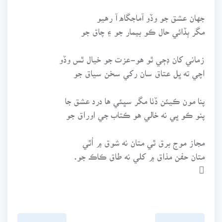
جهان عشق جو وڏو آماجگاه آ رهيو
مگر ٻڏائي حال ڪو بيمار جو ۽ چاق جو
زماني کان ڊڄي ٿو هو-عزت جو خيال ٿس وڏو
اچي ته ڀل عتاق سان رکي سخن سياق جو
پنا مون ڪيئن ڏٺا مگر سڀئي ها درد عشق جا
پنو ڪو ڀي نه خالي هو ڪتاب جي اوراق جو
مجاز موج برق ٿي متان نه شوق ۾ اُٿي
متان حفن مذاق ۾ کلي نه طاق ڪاڪ جو.
