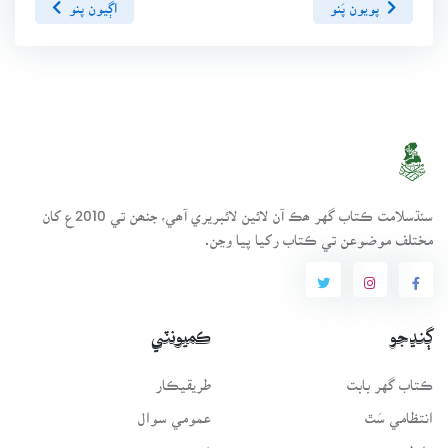
پويون پَنو
اڳيون پنو
سنڌسلامت ڪتاب گهر ھڪ آن لائين لائبريري آھي، جنھن تي 2010ع کان
مختلف موضوعن تي ڪتاب رکيا پيا وڃن.
ڳنڍجو
ڪميونٽي
ڪتاب گهر بابت
طريقيڪار
انتظامي سَٿ
عمومي سوال
رابطو
فورم