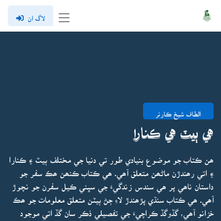
لاگ ان
الطاف شيخ ڪارنر
هي ٻيٽ هي ڪنارا
ھن ڪتاب جو موضوع بنيادي طور تي دنيا جي مختلف ٻيٽ ۽ ڪنارا
۽ اتي رھندڙن ماڻھن متعلق آھي. ھي ڪتاب ڪنھن ھڪ سفر جو
داستان ناھي پر ھي سندس زندگيءَ جي سڀني ڪيل سفرن جو نچوڙ
آھي. ھي ڪتاب سنڌي پڙھندڙ لاءِ ڄڻ ٻيٽن متعلق معلومات جو ھڪ
خزانو آھي، گڏوگڏ ڪراچيءَ جي تفصيلي ذڪر سان گڏ اتي موجود