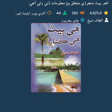
اھم ٻيٽ منھوڙي متعلق پڻ معلومات ڏني وئي آھي.
4.5/5.0
282
44
آخري ڀيرو اپڊيٽ ٿيو:
الطاف شيخ
ڇاپو پھريون