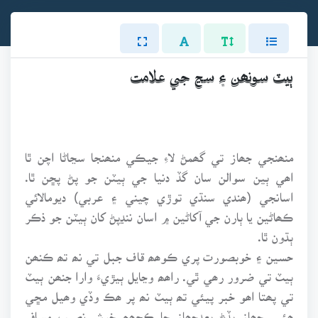
ٻيٽ سونھن ۽ سڃ جي علامت
منھنجي جھاز تي گھمڻ لاءِ جيڪي منھنجا سڃاڻا اچن ٿا
اھي ٻين سوالن سان گڏ دنيا جي ٻيٽن جو پڻ پڇن ٿا.
اسانجي (ھندي سنڌي توڙي چيني ۽ عربي) ديومالائي
ڪھاڻين يا ٻارن جي آکاڻين ۾ اسان ننڍپڻ کان ٻيٽن جو ذڪر
ٻڌون ٿا.
حسين ۽ خوبصورت پري ڪوھھ قاف جبل تي نھ تھ ڪنھن
ٻيٽ تي ضرور رھي ٿي. راھھ وڃايل ٻيڙيءَ وارا جنھن ٻيٽ
تي پھتا اھو خبر پيئي تھ ٻيٽ نھ پر ھڪ وڏي وھيل مڇي
ھئي. جھاز ٻڏڻ بعدجھاز جا ڪجھھ خوش نصيب مسافر