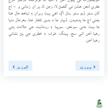
ڪري انھن ھنڌن تي گھمڻ لاءِ وڃن ٿا. پر ان زماني ۾ - اڄ
کان سئو ڏيڍ سئو سال اڳ اھي ٻيٽ ويران ۽ تباھھ حال ھئا
يعني اڄ جا پڊعيدن، ڏيپار جا ۽ بدين تلھار ھئا. بھرحال دنيا
جا ٻيٽ جتي سونھن، سوڀيا ۽ رومانيت جي علامت پئي
رھيا آھن اتي سڃ، ڀينگ، خوف ۽ خطري جي پڻ نشاني
رھيا آھن.
پويون پَنو
اڳيون پنو