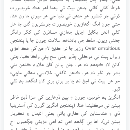
غوطا کائي کائي جنھن ٻيٽ تي پھتا اھو ھڪ خوبصورت
ڌرتي جو ٽڪرو ھو جنھن تي دنيا جي ھر ميوي جا وڻ ھئا.
جتي جون انگ اگھاڙيون خوبصورت ڇوڪريون گلن جا ھار
کڻي انھن بکايل اڃايل جھازي مسافرن کي ککر وانگر
چھٽي ويون. ملڪ جي بادشاھھ سلامت چورن جا يا پنھنجي
Over ambitious وزير جا ترا ڪڍڻ لاءِ ھن کي ھڪ اھڙي
ويران ٻيٽ تي موڪلي ڇڏيو جتي سڃ پئي واڪا ڪيا. جتي
کائڻ لاءِ ڪجھھ نھ ھو، جنن ڀوتن کان علاوھ ڪنھن بني
بشر جو نالو نھ ھو. ڪنھن ناکئي، خلاصي، مھاڻي ماڇيءَ
جو ھن ٻيٽ تي اچڻ تھ ڇا پر پري پري کان لنگھھ بھ نٿي
ٿيو.
انگريز بھ خونين، چورن ۽ ٻين ڏوھارين کي سزا ڏيڻ خاطر
ٻيٽن تي موڪليندا ھئا. (پنھنجن انگريز گورن کي آسٽريليا
ڏي ۽ ھندستاين کي ڪاري پاڻي يعني انڊمان ۽ نڪوبار
ٻيٽن تي). اھا ٻي ڳالھھ آھي تھ اھي مڙيئي جڳھيون اڄ
خوبصورت ٿي پيون آھن ۽ دنيا جا ٽوئرسٽ ڏوڪڙ خرچ