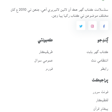
سنڌسلامت ڪتاب گهر ھڪ آن لائين لائبريري آھي، جنھن تي 2010ع کان
مختلف موضوعن تي ڪتاب رکيا پيا وڃن.
ڳنڍجو
ڪميونٽي
ڪتاب گهر بابت
طريقيڪار
انتظامي سَٿ
عمومي سوال
رابطو
فورم
پراجيڪٽ
فونٽ سرور
لفظيڪار
پيغامِ قرآن