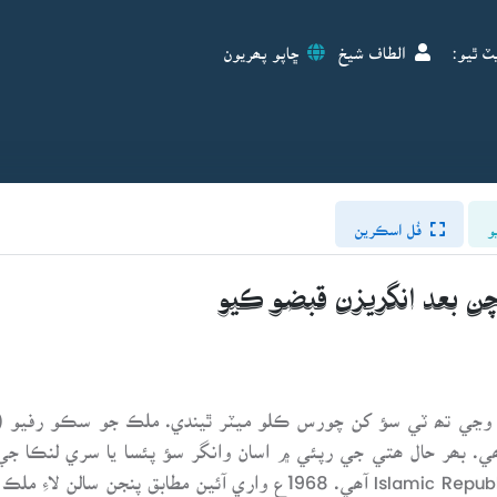
ٽ ٿيو:
الطاف شيخ
ڇاپو پھريون
و
فُل اسڪرين
چن بعد انگريزن قبضو ڪيو
. بھر حال ھتي جي رپئي ۾ اسان وانگر سؤ پئسا يا سري لنڪا جي
(Larees) آھن. ملڪ جو نالو Islamic Republic of Maldives آھي. 968