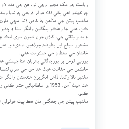
چونڊيندو آھي باقي 40 عوام ذريعي چونڊيا ويندا آھن.
مالديپ ٻيٽن جي ماڻھن جا خاص ڌنڌا مڇي مارڻ
ڪن. ھتي جا رھاڪو بنگالين وانگر سٺا ۽ چئ
۽ بصر پٽاٽي جي. کاڌي جون شيون سري لنڪا ۽ ا
مشھور سياح ابن بطوطھ چوڏھين صديءَ ۾ ھنن ٻ
خاندان جي سلطان جي حڪومت ھئي.
مالديو نالا رکيا. ڏاھن انگريزن ھندستان وان
ڪيو.
مالديپ ٻيٽن جي جھڳٽي مان ھڪ ٻيٽ ھولولي ت