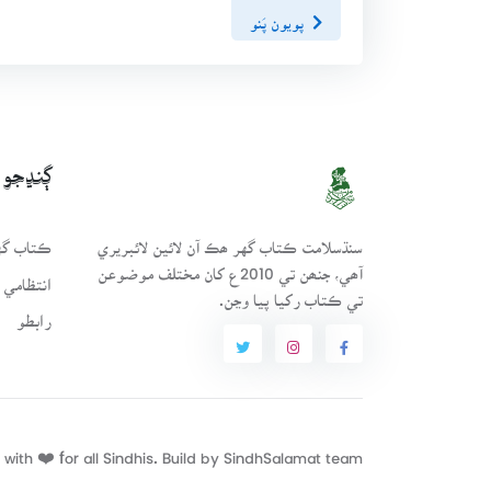
پويون پَنو
ڳنڍجو
سنڌسلامت ڪتاب گهر ھڪ آن لائين لائبريري
ڪتاب گهر
آھي، جنھن تي 2010ع کان مختلف موضوعن
انتظامي 
تي ڪتاب رکيا پيا وڃن.
رابطو
with ❤️ for all Sindhis. Build by
SindhSalamat
team