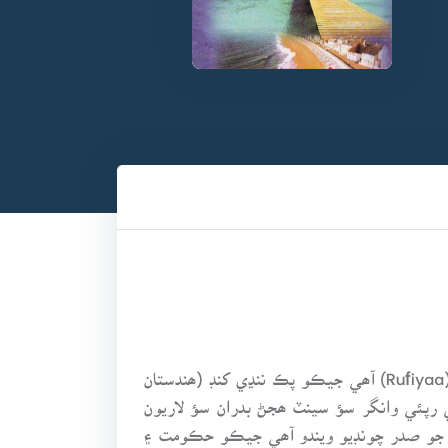
مالديپ جي سڀني ٻيٽن جي ايراضي جوڙ ڪئي وڃي تھ ٽي سؤ کن چورس ڪلو ميٽر ٿيندي. ملڪ جو سڪو رفيو (Rufiyaa) آھي جيڪو پڪ ننڍي کنڊ (ھندستان
 رپئي وانگر سؤ سينٽ ھجڻ بدران سؤ لاريون
1ع واري آئين مطابق پنجن سالن لاءِ ملڪ جو صدر چونڊيو ويندو آھي جيڪو حڪومت ۽