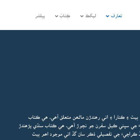
تعارف
ليکڪ
ڪِتابَ
پبلشر
يٽ ۽ ڪنارا ۽ اتي رھندڙن ماڻھن متعلق آھي. ھي ڪتاب
َ جي سڀني ڪيل سفرن جو نچوڙ آھي. ھي ڪتاب سنڌي پڙھندڙ
گڏ ڪراچيءَ جي تفصيلي ذڪر سان گڏ اتي موجود اھم ٻيٽ