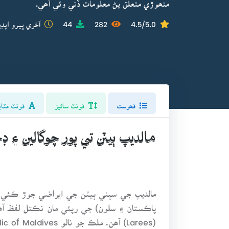
منھوڙي متعلق پڻ معلومات ڏني وئي آھي.
4.5/5.0
282
44
آخري ڀيرو اپڊي
فھرست
فونٽ سائيز
فونٽ مٽاي
مالديپ ٻيٽن تي پور چوگالين ۽ ڊ
پاڪستان ۽ سلون) جي رپئي مان نڪتل لفظ آھي