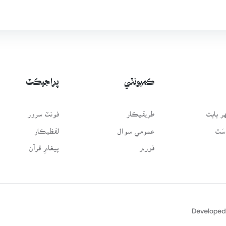
ڪميونٽي
پراجيڪٽ
 بابت
طريقيڪار
فونٽ سرور
سَٿ
عمومي سوال
لفظيڪار
فورم
پيغامِ قرآن
Developed 