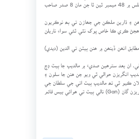
رياست جو مک مڃيو وڃي ٿو. ھن جي مدد لاءِ ڪابينا ھوندي آھي. ڪابينا جا وزير مجلس اڳيان جوابدھ ھوندا آھن.مجلس ۾ 48 ميمبر ٿين ٿا جن مان 8 صدر صاحب
 آھن ۽ ڌارين ملڪن جي جھازن تي بھ نوڪريون
جڻ ڪري ڪا خاص پوک نٿي ٿئي سواءِ ناريلن
بق انھن ڏينھن ۾ ھنن ٻيٽن تي الدين (ديدي)
ئم ڪئي جيڪا ڏھھ سال کن ھلي. ان بعد سترھين صديءَ ۾ مالديپ جا ٻيٽ ڊچ
. 18صديءَ جي آخر ڌاري سري لنڪا ۽ مالديپ انگريزن حوالي ٿي ويو جن ھنن جا سلون ۽
علان ڪيو ٿي تھ مالديپ ٻيٽ اتي جي سلطان جي
ھٿ ھيٺ آھن. 1953 ۾ سلطانپائي ختم ڪئي وئي پر ھڪ سال بعد اھو سلسلو وري شروع ڪيو ويو. 1956 ع ۾ انگريزن گان (Gan) نالي ٻيٽ تي ھوائي بيس قائم