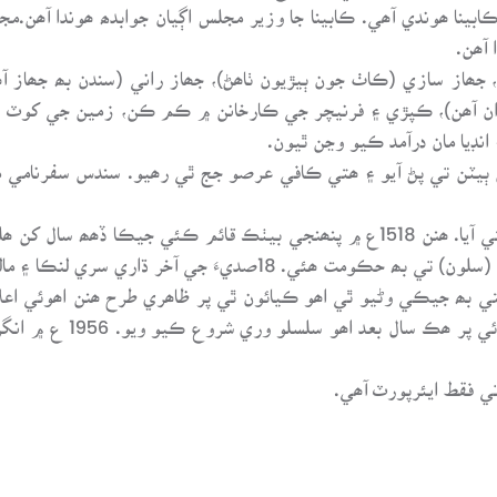
، جھاز سازي (ڪاٺ جون ٻيڙيون ٺاھڻ)، جھاز راني (سندن بھ جھاز
يوان آھن)، ڪپڙي ۽ فرنيچر جي ڪارخانن ۾ ڪم ڪن، زمين جي کوٽ ھ
نڊيا مان درآمد ڪيو وڃن ٿيون.
يٽن تي پڻ آيو ۽ ھتي ڪافي عرصو جج ٿي رھيو. سندس سفرنامي مطا
يورپي قومن ۾ پورچاگالي پھريان ھئا جيڪي ھتي آيا. ھنن 1518ع ۾ پنھنجي بيٺڪ قا
حاڪمن جي حفاظت ھيٺ ھئا جن جي سري لنڪا (سلون) تي بھ حڪومت ھئي
گر ھتي بھ جيڪي وڻيو ٿي اھو ڪيائون ٿي پر ظاھري طرح ھنن اھوئي ا
ي فقط ايئرپورٽ آھي.