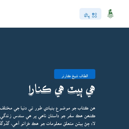
ڀاڱا
الطاف شيخ ڪارنر
هي ٻيٽ هي ڪنارا
ھن ڪتاب جو موضوع بنيادي طور تي دنيا جي مختلف ٻ
ڪنھن ھڪ سفر جو داستان ناھي پر ھي سندس زندگيء
لاءِ ڄڻ ٻيٽن متعلق معلومات جو ھڪ خزانو آھي، گڏو