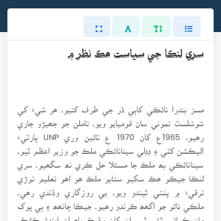
سري لنڪا جي سياست ھڪ نظر ۾
مسز بندرا نائڪي کاٻي ڌر جي طرف کنيو. ھر شيءَ کي
شوشلسٽ نموني سان قوميايو ويو. تاملن جو جھيڙو جاري
رھيو. 1965ع کان 1970 ع تائين وري UNP پارٽيءَ
اليڪشن کٽي ۽ ڊڊلي سينانائڪي ملڪ جو وزير اعظم ٿيو.
سينانائڪي بھ ملڪ جا مسئلا حل ڪري نھ سگھيو. سري
لنڪا جيڪو ھڪ سکيو ستابو ملڪ ھو اھو تعليم توڙي
ترقيءَ ۾ پٺتي ٿيندو ويو. بي روزگاري وڌندي رھي.
ملڪي ناڻو جو اگھھ ڪرندو رھيو. جيڪا چانھھ ۽ ٻي پوک
مان ڪمائي ٿئي ٿي، ان کان وڌيڪ ٻاھران ايندڙ ڪڻڪ،