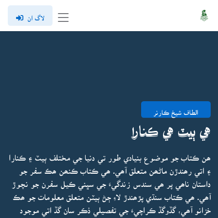
لاگ ان
الطاف شيخ ڪارنر
هي ٻيٽ هي ڪنارا
ھن ڪتاب جو موضوع بنيادي طور تي دنيا جي مختلف ٻيٽ ۽ ڪنارا
۽ اتي رھندڙن ماڻھن متعلق آھي. ھي ڪتاب ڪنھن ھڪ سفر جو
داستان ناھي پر ھي سندس زندگيءَ جي سڀني ڪيل سفرن جو نچوڙ
آھي. ھي ڪتاب سنڌي پڙھندڙ لاءِ ڄڻ ٻيٽن متعلق معلومات جو ھڪ
خزانو آھي، گڏوگڏ ڪراچيءَ جي تفصيلي ذڪر سان گڏ اتي موجود