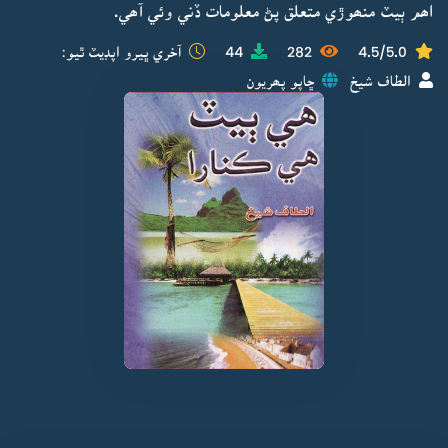
اھم ٻيٽ منھوڙي متعلق پڻ معلومات ڏني وئي آھي.
4.5/5.0
282
44
آخري ڀيرو اپڊيٽ ٿيو:
الطاف شيخ
ڇاپو پھريون