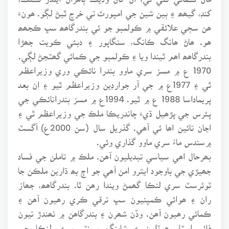
کنڊ، گيھھ ۽ ٻين شين جي امپورٽ تي خرچ ٿيڻ لڳو. ھونءَ
ھن سڄي علائقي ۾ ڪولمبو جو ئي بندرگاھھ سڀ ڪجھھ
ھو. ھاڻ ھانگ ڪانگ، سنگاپور ۽ دبئي ڪويت جھڙا
بندرگاھھ اھم ٿيندا ويا ۽ ڪولمبو جي ڪمائي گھٽجڻ لڳي.
1970 ع ۾ مسز سري ماوو بندرا نائڪي وري وزيراعظم
ٿي ۽ 1977ع ۾ جي آر جوارڊين وزيراعظم ٿيو ۽ ان بعد
پريماداسا 1988 ع ۾ ٿيو. 1994ع ۾ مسز بندرانائڪي جي
پئرس جي پڙھيل ڌيءَ چاندريڪا ملڪ جي وزيراعظم ٿي ۽
اڃان تائين اھا ئي آھي. گذريل سال (سن 2000ع) آگسٽ
۾سندس ماءُ سري ماوو گذاري وئي.
بھرحال اھي سياسي تبديليون آھن. ملڪ ۾ تاملن جي فساد
جھيڙي جي باوجود ايترو امن آھي جو اڄ بھ ڌارين ملڪن جا
ٽوئرسٽ سري لنڪا گھمڻ ويندا رھن ٿا. بندرگاھھ، جھاز
ران ۽ ھوائي ڪمپنيون سڀ ترقي ڪري رھيون آھن ۽
ڪمائي رھيون آھن. وڏن شھرن ۽ بندرگاھن ۾ ٺھندڙ نيون
فائو اسٽار ھوٽلون ۽ شاپنگ سينٽر سري لنڪا جي