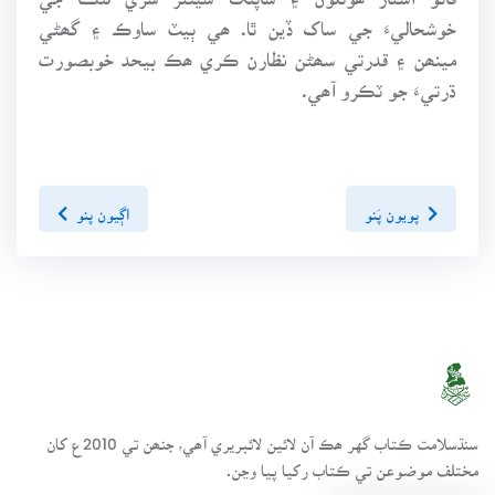
خوشحاليءَ جي ساک ڏين ٿا. ھي ٻيٽ ساوڪ ۽ گھڻي
مينھن ۽ قدرتي سھڻن نظارن ڪري ھڪ بيحد خوبصورت
ڌرتيءَ جو ٽڪرو آھي.
پويون پَنو
اڳيون پنو
سنڌسلامت ڪتاب گهر ھڪ آن لائين لائبريري آھي، جنھن تي 2010ع کان
مختلف موضوعن تي ڪتاب رکيا پيا وڃن.