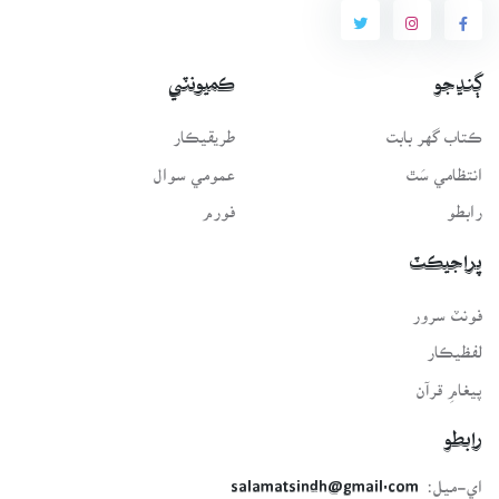
ڳنڍجو
ڪميونٽي
ڪتاب گهر بابت
طريقيڪار
انتظامي سَٿ
عمومي سوال
رابطو
فورم
پراجيڪٽ
فونٽ سرور
لفظيڪار
پيغامِ قرآن
رابطو
اي-ميل:
salamatsindh@gmail.com