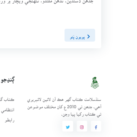
پويون پَنو
ڳنڍجو
سنڌسلامت ڪتاب گهر ھڪ آن لائين لائبريري
ڪتاب گهر
آھي، جنھن تي 2010ع کان مختلف موضوعن
انتظامي 
تي ڪتاب رکيا پيا وڃن.
رابطو