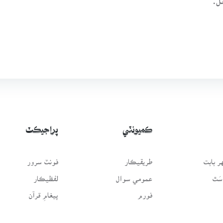
ڪميونٽي
پراجيڪٽ
 بابت
طريقيڪار
فونٽ سرور
سَٿ
عمومي سوال
لفظيڪار
فورم
پيغامِ قرآن