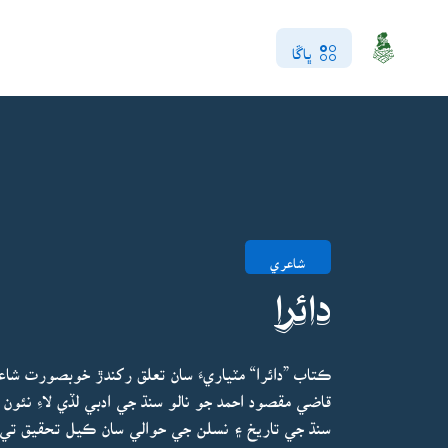
ڀاڱا
شاعري
دائرا
ڪتاب ”دائرا“ مٽياريءَ سان تعلق رکندڙ خوبصورت شا
قاضي مقصود احمد جو نالو سنڌ جي ادبي لڏي لاءِ نئو
سنڌ جي تاريخ ۽ نسلن جي حوالي سان ڪيل تحقيق تي م