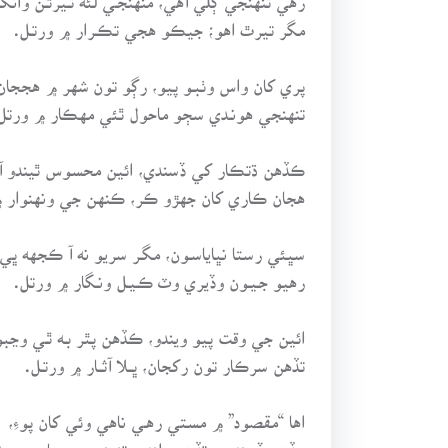
مگر تيرٿ اهو؛ جيڪو هجي تڪـرار ۾ ورتـل.
پري کان واس وٺبـو پيو، رڳو تون شهر ۾ هججان
تنهنجي هونـدي سڄو ماحول ٿئي مهڪار ۾ ورتل
ڪڏهن ڌتڪار کي ڏسندي، ائين محسوس ٿيندو آ،
هجان ڪاري کان جهڙو ڪر، ڪنهن جي ونهنوار ۾
سڀئي رستا نڀاياسـون، مگـر سريو نه آ ڪجهه ڀي،
رهيو جـيـون وڏيري وٽ ڪـيـل ونـگار ۾ ورتل.
ائين جي وقت پيو ويندو، ڪڏهن پٿر بـه ٿـي وڃبو
تڏهن سرڪار تون رکجان، ڀــلا آثــار ۾ ورتـل.
اها “مقصود” ۾ مستي رهـي ناهي وئي کان پوءِ،
جڏهن ڏسندين، تڏهن ملندو، تنهنجي ويچار ۾ ورت