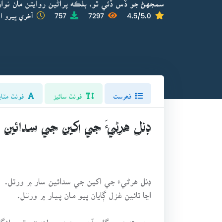
سمجهڻ جو ڏس ڏئي ٿو، بلڪه پراڻين روايتن مان نوان
4.5/5.0
7297
757
آخري ڀيرو اپ
فھرست
فونٽ سائيز
فونٽ مٽاي
ڊنل هرڻيءَ جي اکين جي سدائين 
ڊنل هرڻيءَ جي اکين جي سدائين سار ۾ ورتل.
اڃا تائين غزل ڳايان پيو مـان پـيـار ۾ ورتـل.
رهي تنهنجي ڳلي آهي، منهنجـي لئه تـيرٿـن وانگـ