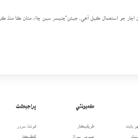
ان اچار جو استعمال ڪيل آهي. جيئن“چنيسر سين چاءُ، متان ڪا منڌ ڪر
ڪميونٽي
پراجيڪٽ
 بابت
طريقيڪار
فونٽ سرور
سَٿ
عمومي سوال
لفظيڪار