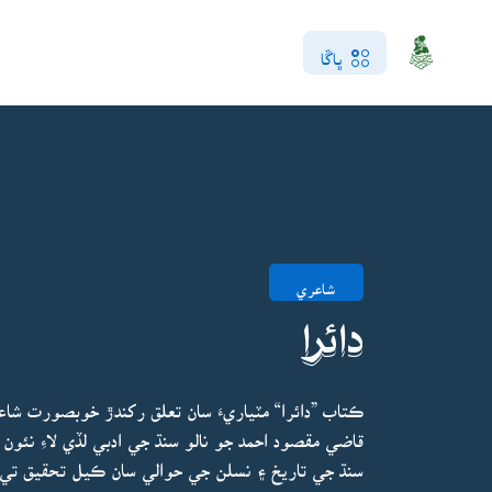
ڀاڱا
شاعري
دائرا
ڪتاب ”دائرا“ مٽياريءَ سان تعلق رکندڙ خوبصورت شا
قاضي مقصود احمد جو نالو سنڌ جي ادبي لڏي لاءِ نئو
سنڌ جي تاريخ ۽ نسلن جي حوالي سان ڪيل تحقيق تي م