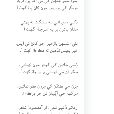
تونگر کي توريـم، مون کان پـاءُ گهٽ آ.
ڏکــي ويــل آئـي تــه سـنـگــت نه پهتي،
مـٿـان ڀـائـرن ۾ بـه ســرچـــاءُ گـهــٽ آ.
ٻليءَ شينهن پاڙهيو، جـو کائڻ ٿي آيس،
خبر پئيس تڏهين ته هڪ داءُ گهٽ آ.
ڏِسِـي حـادثـن کـي گهـڻو خون ٽهڪي،
مـگـر ان جي ٽهڪي ۾ وَرجاءُ گهٽ آ.
مِرُن جي ڪنڌن کي مِرون ڪو نمائين،
مـرگـهـه جـي اڳـيـان تـن جو ڍِرڪاءُ آ.
زمانـو ڏکـيـو ٿـئِـي، او ”مقـصود“ شاعر،
لڳي ٿو جيئڻ سان تنهنجو چاءُ گهٽ آ.