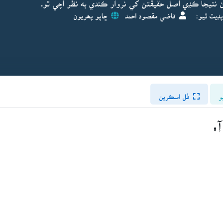
 نتيجا ڪڍي اصل حقيقتن کي نروار ڪندي به نظر اچي ٿو.
پڊيٽ ٿيو:
قاضي مقصود احمد
ڇاپو پھريون
و
فُل اسڪرين
.