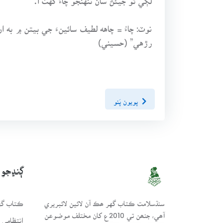
نوٽ: چاءُ = چاهه لطيف سائينءَ جي بيتن ۾ به 
رڙهي” (حسيني)
پويون پَنو
ڳنڍجو
سنڌسلامت ڪتاب گهر ھڪ آن لائين لائبريري
ڪتاب گهر
آھي، جنھن تي 2010ع کان مختلف موضوعن
انتظامي 