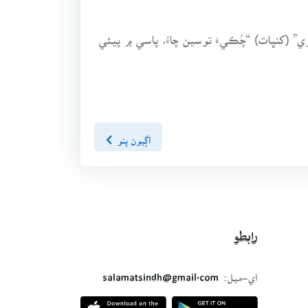
ي” (کنڀات) “چُڪيءَ توسين چاءُ، پاسي ۾ پيئي
اڳيون پنو
رابطو
اي-ميل:
salamatsindh@gmail.com