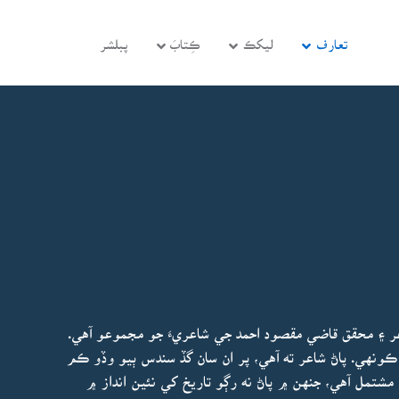
تعارف
ليکڪ
ڪِتابَ
پبلشر
عر ۽ محقق قاضي مقصود احمد جي شاعريءَ جو مجموعو آهي.
ن ڪونهي. پاڻ شاعر ته آهي، پر ان سان گڏ سندس ٻيو وڏو ڪم
شتمل آهي، جنهن ۾ پاڻ نه رڳو تاريخ کي نئين انداز ۾