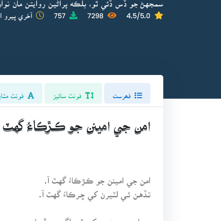
سمجهڻ جو ڏس ڏئي ٿو، بلڪه پراڻين روايتن مان نوان
4.5/5.0
7298
757
آخري ڀيرو ا
فھرست
فونٽ سائيز
فونٽ مٽاي
امن جي امينن جو ڪـڙڪاءُ گهٽ آ
امن جي امينن جو ڪـڙڪاءُ گهٽ آ.
تـڏهـن ئـي لٽيرن کي ڇـرڪاءُ گهٽ آ.
سـوا سـيـر جـنـهـن کي ٿـي اڳ پوءِ ڦريا،