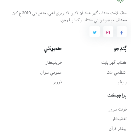
سنڌسلامت ڪتاب گهر ھڪ آن لائين لائبريري آھي، جنھن تي 2010ع کان
مختلف موضوعن تي ڪتاب رکيا پيا وڃن.
ڳنڍجو
ڪميونٽي
ڪتاب گهر بابت
طريقيڪار
انتظامي سَٿ
عمومي سوال
رابطو
فورم
پراجيڪٽ
فونٽ سرور
لفظيڪار
پيغامِ قرآن