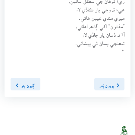
هيءَ تہ وڃي يار ڪاڏي لا،
ميري مندي عيبن هاڻي.
”مفتون“ آکي ڳالھہ اهائي،
آءٌ تہ ڏسان يار جاڏي لا،
تنھنجي پسان ٿي پيشاني.
*
پويون پَنو
اڳيون پنو