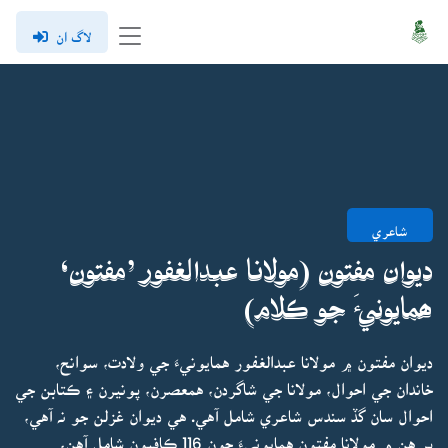
لاگ ان
شاعري
ديوان مفتون (مولانا عبدالغفور ’مفتون‘
ھمايونيءَ جو ڪلام)
ديوان مفتون ۾ مولانا عبدالغفور همايونيءَ جي ولادت، سوانح،
خاندان جي احوال، مولانا جي شاگردن، همعصرن، پونيرن ۽ ڪتابن جي
احوال سان گڏ سندس شاعري شامل آهي. هي ديوان غزلن جو نہ آهي،
پر هن ۾ مولانا مفتون همايونيءَ جون 116 ڪافيون شامل آهن،