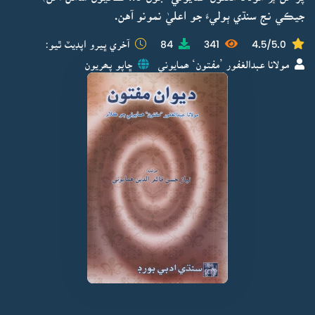
جيڪي نج سنڌي ٻوليءَ جو اعليٰ نمونو آهن.
4.5/5.0
341
84
آخري ڀيرو اپڊيٽ ٿيو:
مولانا عبدالغفور ’مفتون‘ ھمايوني
ڇاپو پھريون