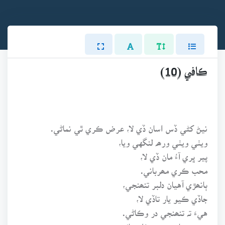
ڪافي (10)
نيڻ کڻي ڏس اسان ڏي لا، عرض ڪري ٿي نماڻي.
ويٺي ويٺي ورھہ لنگهي ويا،
پير ڀري آءُ مان ڏي لا،
محب ڪري مھرباني.
ٻانھڙي آهيان دلبر تنھنجي،
جاڏي ڪيو يار تاڏي لا،
هيءَ تہ تنھنجي در وڪاڻي.
ريءَ توهان جي سھڻل سائين،