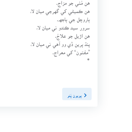
هن مُٺي جو مزاج.
هن ڪميڻي کي گهرجي ميان لا،
ٻاروچل جي ٻاجهہ.
سرور سيد ڪندو ني ميان لا،
هن اڙيل جو علاجُ.
پنڌ پرين ڏي وو آهي ني ميان لا،
”مفتون“ کي معراج.
*
پويون پَنو