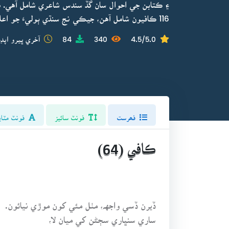
۽ ڪتابن جي احوال سان گڏ سندس شاعري شامل آهي. هي 
116 ڪافيون شامل آهن، جيڪي نج سنڌي ٻوليءَ جو اعليٰ نمونو آهن.
4.5/5.0
340
84
آخري ڀيرو اپڊي
فھرست
فونٽ سائيز
فونٽ مٽاي
ڪافي (64)
ڏيرن ڏسي واجهہ، مٺل مئي کون موڙي نيائون.
ساري سنڀاري سڄڻن کي ميان لا،