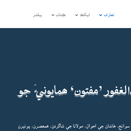
تعارف
ليکڪ
ڪِتابَ
پبلشر
لغفور ’مفتون‘ ھمايونيءَ جو
 سوانح، خاندان جي احوال، مولانا جي شاگردن، همعصرن، پونيرن