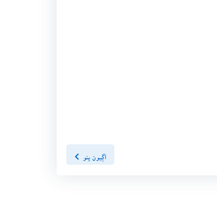
اڳيون پنو