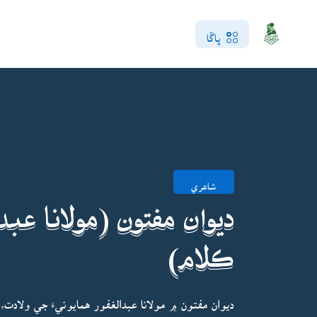
ڀاڱا
شاعري
ديوان مفتون (مولانا عبدا
ڪلام)
ديوان مفتون ۾ مولانا عبدالغفور همايونيءَ جي ولادت،