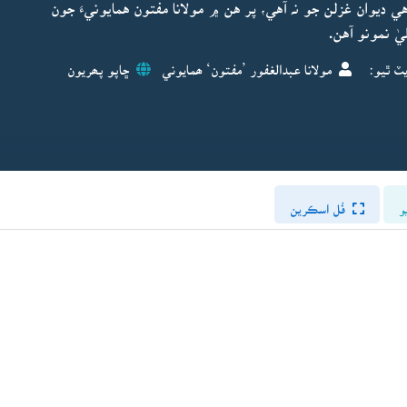
ديوان غزلن جو نہ آهي، پر هن ۾ مولانا مفتون همايونيءَ جون
ٽ ٿيو:
مولانا عبدالغفور ’مفتون‘ ھمايوني
ڇاپو پھريون
و
فُل اسڪرين