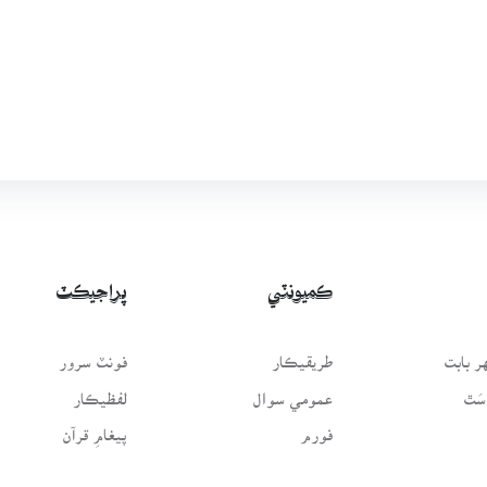
ڪميونٽي
پراجيڪٽ
 بابت
طريقيڪار
فونٽ سرور
سَٿ
عمومي سوال
لفظيڪار
فورم
پيغامِ قرآن