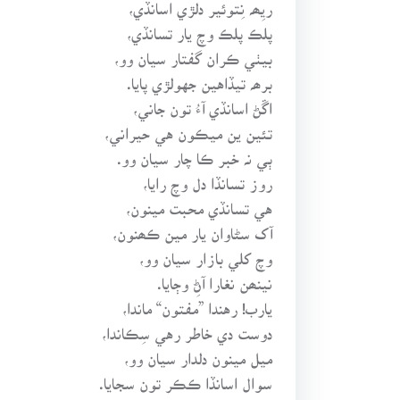
ريِھہ نِتوئير دلڙي اسانڏي،
پلڪ پلڪ وچ يار تسانڏي،
بيٺي ڪران گفتار سيان وو،
برھہ تيڏاهين جهولڙي پايا.
اڱڻ اسانڏي آءُ تون جاني،
تئين ين ميڪون هي حيراني،
ٻي نہ خبر ڪا چار سيان وو.
روز تسانڏا دل وچ رايا،
هي تسانڏي محبت مينون،
آک سڻاوان يار مين ڪھنون،
وچ کلي بازار سيان وو،
نينھن نغارا آڻِ وڄايا.
يارب! رهندا ”مفتون“ ماندا،
دوست دي خاطر رهي سِڪاندا،
ميل مينون دلدار سيان وو،
سوال اسانڏا ڪڪر تون سجايا.