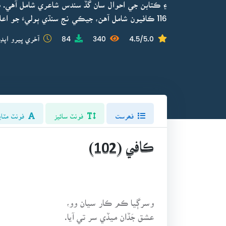
۽ ڪتابن جي احوال سان گڏ سندس شاعري شامل آهي. هي 
116 ڪافيون شامل آهن، جيڪي نج سنڌي ٻوليءَ جو اعليٰ نمونو آهن.
4.5/5.0
340
84
آخري ڀيرو اپڊي
فھرست
فونٽ سائيز
فونٽ مٽاي
ڪافي (102)
وسرڳيا ڪم ڪار سيان وو،
عشق جَڏان ميڏي سر تي آيا.