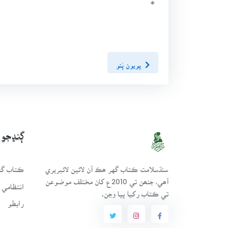
*
پويون پَنو
ڳنڍجو
سنڌسلامت ڪتاب گهر ھڪ آن لائين لائبريري
ڪتاب گهر
آھي، جنھن تي 2010ع کان مختلف موضوعن
انتظامي 
تي ڪتاب رکيا پيا وڃن.
رابطو