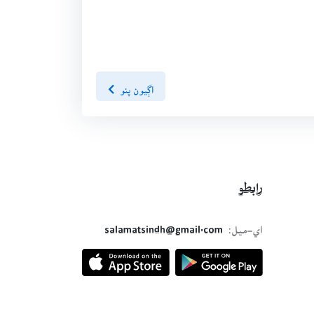
اڳيون پنو
رابطو
اي-ميل:
salamatsindh@gmail.com