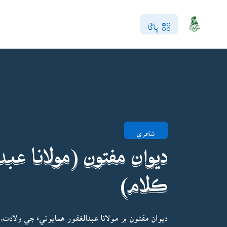
ڀاڱا
شاعري
ديوان مفتون (مولانا عبدا
ڪلام)
ديوان مفتون ۾ مولانا عبدالغفور همايونيءَ جي ولادت،