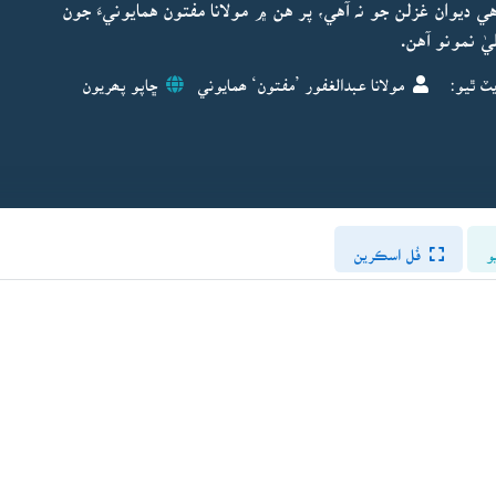
ديوان غزلن جو نہ آهي، پر هن ۾ مولانا مفتون همايونيءَ جون
ٽ ٿيو:
مولانا عبدالغفور ’مفتون‘ ھمايوني
ڇاپو پھريون
و
فُل اسڪرين