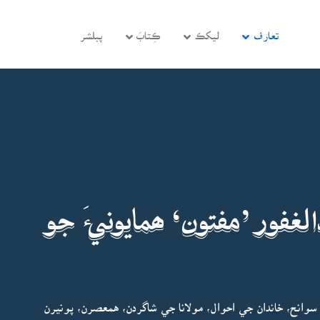
تعارف
ليکڪ
ڪِتابَ
پبلشر
لغفور ’مفتون‘ ھمايونيءَ جو
 سوانح، خاندان جي احوال، مولانا جي شاگردن، همعصرن، پونيرن