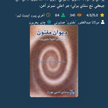
جيڪي نج سنڌي ٻوليءَ جو اعليٰ نمونو آهن.
4.5/5.0
341
84
آخري ڀيرو اپڊيٽ ٿيو:
مولانا عبدالغفور ’مفتون‘ ھمايوني
ڇاپو پھريون