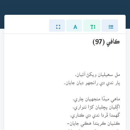
ڪافي (97)
مل سھيليان ويکڻ آئيان،
پار ندي دي رانجهو ديان جايان.
ماهي ميڏا منجهيان چاري،
اڳليان پڇليان کڙا تنواري،
گهمدا ڦردا ندي دي ڪناري،
ڪٺيان ڪريندا هڪي جايان-
پار ندي دي رانجهو ديان جايان.