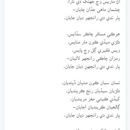
چشمان ماهي جڏان چايان-
پار ندي دي رانجهو ديان جايان.
هوڪي مسافر چاڪر سڏايس،
دلڙي ميڏي ڪون مار منايس،
ويس فقيري ڳل وچ پايس،
رمزان چاڪي رانجهو لائيان-
پار ندي دي رانجهن ديان جايان.
تسان سيان ڪون متيان ڏينديان،
دلڙيان سيڏيان رنج ڪرينديان،
کيڏي ڪيتي مغز مرينديان،
ڳالھيان ڪرينديان اجايان-
پار ندي دي رانجهو ديان جايان.
”مفتون“ آکي ماهي ميڏا،