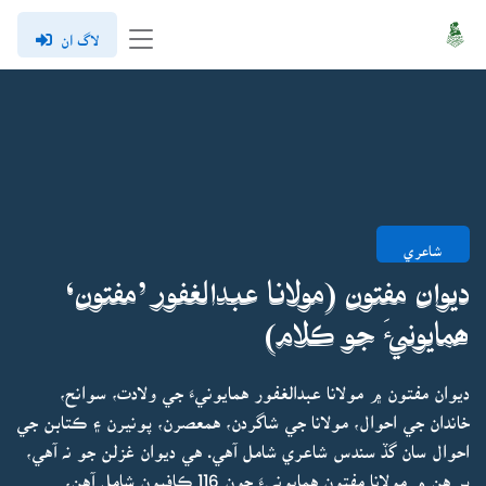
لاگ ان
شاعري
ديوان مفتون (مولانا عبدالغفور ’مفتون‘
ھمايونيءَ جو ڪلام)
ديوان مفتون ۾ مولانا عبدالغفور همايونيءَ جي ولادت، سوانح،
خاندان جي احوال، مولانا جي شاگردن، همعصرن، پونيرن ۽ ڪتابن جي
احوال سان گڏ سندس شاعري شامل آهي. هي ديوان غزلن جو نہ آهي،
پر هن ۾ مولانا مفتون همايونيءَ جون 116 ڪافيون شامل آهن،