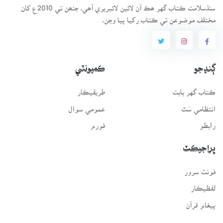
سنڌسلامت ڪتاب گهر ھڪ آن لائين لائبريري آھي، جنھن تي 2010ع کان
مختلف موضوعن تي ڪتاب رکيا پيا وڃن.
ڳنڍجو
ڪميونٽي
ڪتاب گهر بابت
طريقيڪار
انتظامي سَٿ
عمومي سوال
رابطو
فورم
پراجيڪٽ
فونٽ سرور
لفظيڪار
پيغامِ قرآن