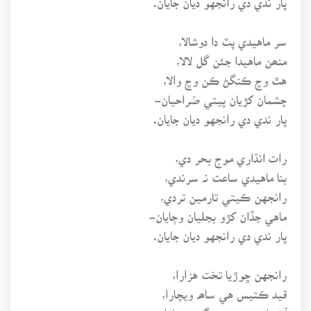
سر ماهيدي پٽ دا دوشالا،
منھن ماهيدا جئن گل لالا،
هٿ وچ ڪنگڻ ڪن وچ والا،
چشمان کڙيان پيتي صُراحيان-
پار ندي دي رانجهو ديان جايان.
رات انڌاري موج بحر دي،
بنا ماهيدي ساعت نہ سرندي،
رانجهن ڪيتي تارمين تردي،
ماهي جڏان کڙو بجليان وڄايان-
پار ندي دي رانجهو ديان جايان.
رانجهن ڇوڙيا تخت هزارا،
قيد ڪتيس هي ساھہ ويچارا،
آڻ ماريس وچ جهنگ دي نارا،