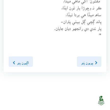
ڪر نہ وڇوڙا يار تون ايڏا،
ساھہ ميڏا هي بردا تيڏا،
پاند ڳچي ڳل بيٺي پاوان-
پار ندي دي رانجهو ديان جايان.
*
پويون پَنو
اڳيون پنو