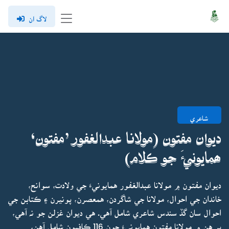
لاگ ان
شاعري
ديوان مفتون (مولانا عبدالغفور ’مفتون‘
ھمايونيءَ جو ڪلام)
ديوان مفتون ۾ مولانا عبدالغفور همايونيءَ جي ولادت، سوانح،
خاندان جي احوال، مولانا جي شاگردن، همعصرن، پونيرن ۽ ڪتابن جي
احوال سان گڏ سندس شاعري شامل آهي. هي ديوان غزلن جو نہ آهي،
پر هن ۾ مولانا مفتون همايونيءَ جون 116 ڪافيون شامل آهن،