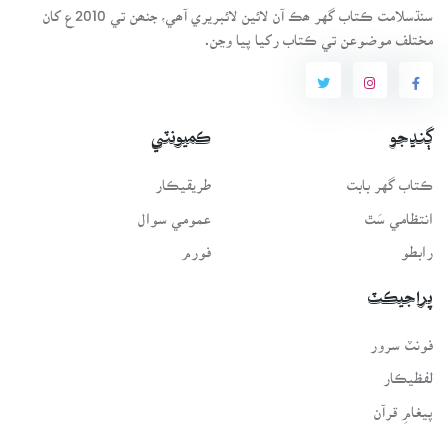
سنڌسلامت ڪتاب گهر ھڪ آن لائين لائبريري آھي، جنھن تي 2010ع کان
مختلف موضوعن تي ڪتاب رکيا پيا وڃن.
ڳنڍجو
ڪميونٽي
ڪتاب گهر بابت
طريقيڪار
انتظامي سَٿ
عمومي سوال
رابطو
فورم
پراجيڪٽ
فونٽ سرور
لفظيڪار
پيغامِ قرآن