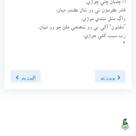
قادر ڪرمؤن ني وو شال ڪندو ميان،
واڳ مٺل سندي موڙي.
”مفتون“ آکي ني وو تنھنجي ملڻ جو وو ميان،
رب سبب کڻي جوڙي.
*
پويون پَنو
اڳيون پنو