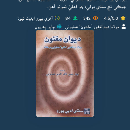
جيڪي نج سنڌي ٻوليءَ جو اعليٰ نمونو آهن.
4.5/5.0
342
84
آخري ڀيرو اپڊيٽ ٿيو:
مولانا عبدالغفور ’مفتون‘ ھمايوني
ڇاپو پھريون