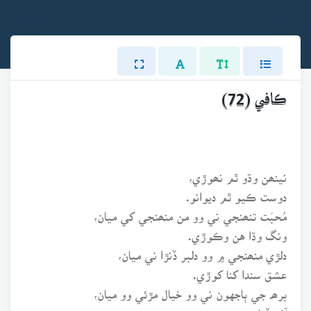
ڪافي (72)
نينھن وڌو ٿم نھوڙي،
دوست ڪيو ٿم ديوانو.
مُحبَت تنھنجي ني وو من منھنجي کي ميان،
ونگ وڌا هن وڪوڙي.
دلڙي منھنجي ۾ وو دلبر ڏنڙا ني ميان،
عشق سندا کنا کوڙي.
برھہ جي ٻاجهون ني وو خيال مڙئي وو ميان،
آءُ ڇڏيان ڇني ڇوڙي.