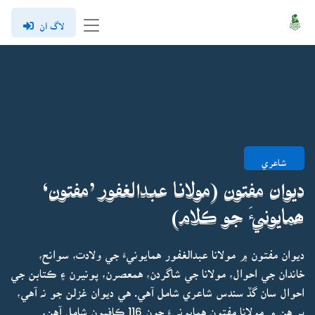
لاگ ان
شاعري
ديوان مفتون (مولانا عبدالغفور ’مفتون‘
ھمايونيءَ جو ڪلام)
ديوان مفتون ۾ مولانا عبدالغفور همايونيءَ جي ولادت، سوانح،
خاندان جي احوال، مولانا جي شاگردن، همعصرن، پونيرن ۽ ڪتابن جي
احوال سان گڏ سندس شاعري شامل آهي. هي ديوان غزلن جو نہ آهي،
پر هن ۾ مولانا مفتون همايونيءَ جون 116 ڪافيون شامل آهن،