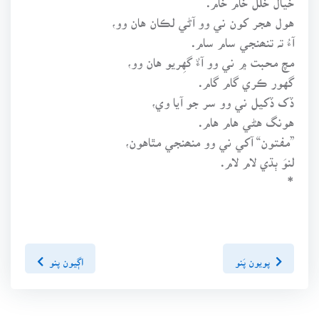
هول هجر کون ني وو آڻي لڪان هان وو،
آءُ تہ تنھنجي سام سام.
مچ محبت ۾ ني وو آءٌ گهِريو هان وو،
گهور ڪري گام گام.
ڏک ڏکيل ني وو سر جو آيا وي،
هونگ هڻي هام هام.
”مفتون“ آکي ني وو منھنجي مٿاهون،
لنوَ ٻڌي لام لام.
*
پويون پَنو
اڳيون پنو