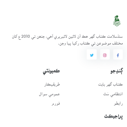
سنڌسلامت ڪتاب گهر ھڪ آن لائين لائبريري آھي، جنھن تي 2010ع کان
مختلف موضوعن تي ڪتاب رکيا پيا وڃن.
ڳنڍجو
ڪميونٽي
ڪتاب گهر بابت
طريقيڪار
انتظامي سَٿ
عمومي سوال
رابطو
فورم
پراجيڪٽ