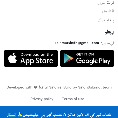
فونٽ سرور
لفظيڪار
پيغامِ قرآن
رابطو
اي-ميل:
salamatsindh@gmail.com
Developed with ❤️ for all Sindhis. Build by
SindhSalamat
team
Privacy policy
Terms of use
ڪتاب گهر کي آف لائين ھلائڻ لاءِ ڪتاب گهر جي ائپليڪيشن
انسٽال