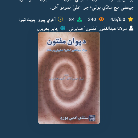
جيڪي نج سنڌي ٻوليءَ جو اعليٰ نمونو آهن.
4.5/5.0
340
84
آخري ڀيرو اپڊيٽ ٿيو:
مولانا عبدالغفور ’مفتون‘ ھمايوني
ڇاپو پھريون