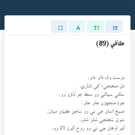
ڪافي (89)
دوست وڌءِ دام دام،
دل منھنجيءَ کي ڌتاري.
ساقي سياڻي وو سڪ جو ڏنڙو وو،
جود منجهؤن جام جام.
صبح اسان جي ني وو ساجن ڪيڙو ميان،
شوق تنھنجي شام شام.
لَنو اوهان جي ني وو روح کون لاٿا وو،
خيال خلل خام خام.