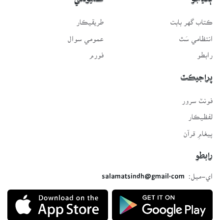
ڳنڍجو
ڪميونٽي
ڪتاب گهر بابت
طريقيڪار
انتظامي سَٿ
عمومي سوال
رابطو
فورم
پراجيڪٽ
فونٽ سرور
لفظيڪار
پيغامِ قرآن
رابطو
اي-ميل:
salamatsindh@gmail.com