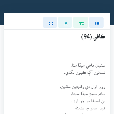
ڪافي (94)
سئيان ماهي ميڏا متا،
تسانون آڳ ڪيون لڳدي.
روز ازل دي رانجهن سائين،
ساھہ سڄڻ ميڏا سيتا،
تن اسيڏا تار جو ٽردا،
قيد اسانو چا ڪيتا،
برھہ رانجهن دا سر تي چاتم،