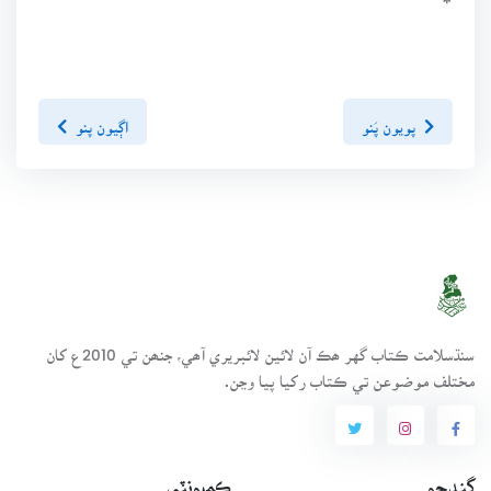
پويون پَنو
اڳيون پنو
سنڌسلامت ڪتاب گهر ھڪ آن لائين لائبريري آھي، جنھن تي 2010ع کان
مختلف موضوعن تي ڪتاب رکيا پيا وڃن.