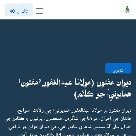
لاگ ان
شاعري
ديوان مفتون (مولانا عبدالغفور ’مفتون‘
ھمايونيءَ جو ڪلام)
ديوان مفتون ۾ مولانا عبدالغفور همايونيءَ جي ولادت، سوانح،
خاندان جي احوال، مولانا جي شاگردن، همعصرن، پونيرن ۽ ڪتابن جي
احوال سان گڏ سندس شاعري شامل آهي. هي ديوان غزلن جو نہ آهي،
پر هن ۾ مولانا مفتون همايونيءَ جون 116 ڪافيون شامل آهن،