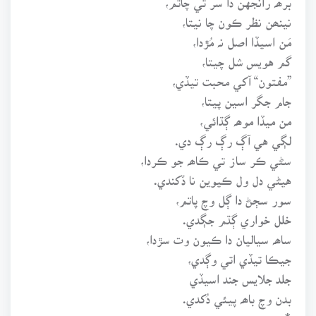
نينھن نظر ڪون چا نيتا،
مَن اسيڏا اصل نہ مُڙدا،
گم هويس شل چيتا،
”مفتون“ آکي محبت تيڏي،
جام جگر اسين پيتا،
من ميڏا موھہ ڳڌائي،
لڳي هي آڳ رڳ رڳ دي.
سڻي ڪر ساز تي ڪاھہ جو ڪردا،
هيڻي دل ول ڪيوين نا ڏکندي.
سور سڄڻ دا ڳل وچ پاتم،
خلل خواري ڳڌم جڳدي.
ساھہ سياليان دا ڪيون وت سڙدا،
جيڪا تيڏي اتي وڳدي،
جلد جلايس جند اسيڏي
بدن وچ باھہ پيئي دُکدي.
*