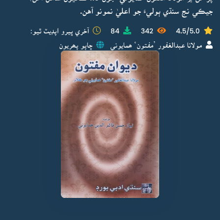
جيڪي نج سنڌي ٻوليءَ جو اعليٰ نمونو آهن.
4.5/5.0
342
84
آخري ڀيرو اپڊيٽ ٿيو:
مولانا عبدالغفور ’مفتون‘ ھمايوني
ڇاپو پھريون