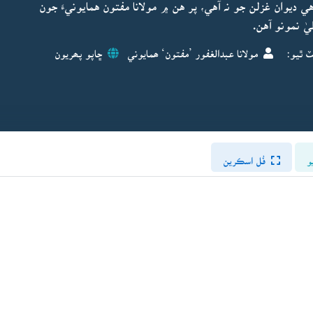
ديوان غزلن جو نہ آهي، پر هن ۾ مولانا مفتون همايونيءَ جون
ٽ ٿيو:
مولانا عبدالغفور ’مفتون‘ ھمايوني
ڇاپو پھريون
و
فُل اسڪرين