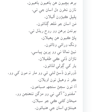
برھہ بڇيون هن باهيون باهيون.
نازن نخرن دل اسان جي تي،
پلپل ڪيڙون اُليلان،
مَن اسان جو مُلھہ ڳڌائون.
بوندن برهن وو روح ريڌل تي،
پاڻ ڪيون هن پھيلان،
ونگ ورائي وڌائون.
نيڻ نماڻا ني وو پرين پياسي،
تاڙان ڏئي ڪي طفيلان،
يار کي ڳولي لڌائون.
ڏورئون ڏسڻ لئي ئي وو مار نہ مون کي وو،
ڪر نہ وهيل تون اويلان،
آءُ تون سڄڻ سنجهہ صباحون.
”مفتون“ آکي ني وو مزگن تنھنجن وو،
ميخان کڻي ڪي جو سيلان،
هينئڙي اسان جي هنيائون.