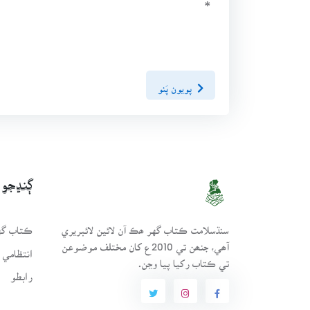
*
پويون پَنو
ڳنڍجو
سنڌسلامت ڪتاب گهر ھڪ آن لائين لائبريري
ڪتاب گهر
آھي، جنھن تي 2010ع کان مختلف موضوعن
انتظامي 
تي ڪتاب رکيا پيا وڃن.
رابطو