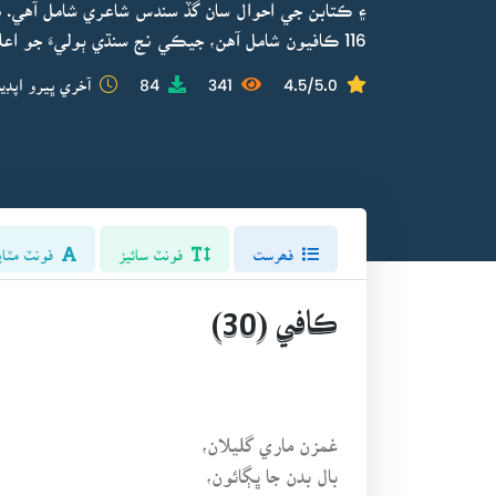
۽ ڪتابن جي احوال سان گڏ سندس شاعري شامل آهي. هي 
116 ڪافيون شامل آهن، جيڪي نج سنڌي ٻوليءَ جو اعليٰ نمونو آهن.
4.5/5.0
341
84
آخري ڀيرو اپڊي
فھرست
فونٽ سائيز
فونٽ مٽاي
ڪافي (30)
غمزن ماري گليلان،
بال بدن جا ڀڳائون،