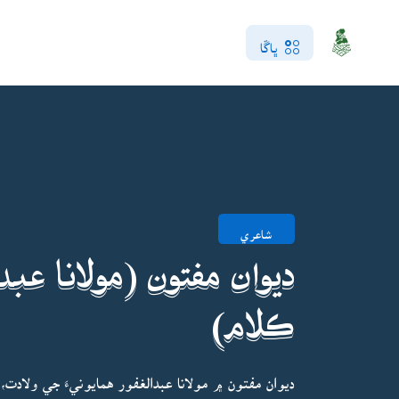
ڀاڱا
شاعري
ديوان مفتون (مولانا عبدا
ڪلام)
ديوان مفتون ۾ مولانا عبدالغفور همايونيءَ جي ولادت،