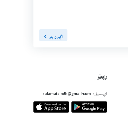
اڳيون پنو
رابطو
اي-ميل:
salamatsindh@gmail.com