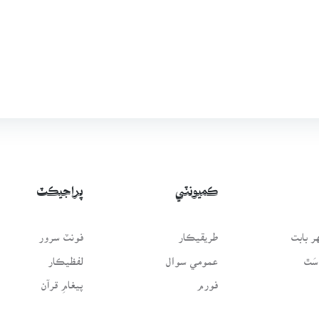
ڪميونٽي
پراجيڪٽ
 بابت
طريقيڪار
فونٽ سرور
سَٿ
عمومي سوال
لفظيڪار
فورم
پيغامِ قرآن