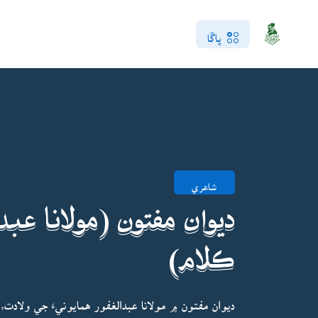
ڀاڱا
شاعري
ديوان مفتون (مولانا عبدا
ڪلام)
ديوان مفتون ۾ مولانا عبدالغفور همايونيءَ جي ولادت،