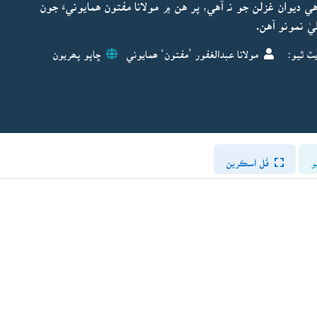
ديوان غزلن جو نہ آهي، پر هن ۾ مولانا مفتون همايونيءَ جون
ٽ ٿيو:
مولانا عبدالغفور ’مفتون‘ ھمايوني
ڇاپو پھريون
و
فُل اسڪرين