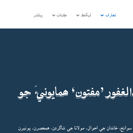
تعارف
ليکڪ
ڪِتابَ
پبلشر
لغفور ’مفتون‘ ھمايونيءَ جو
 سوانح، خاندان جي احوال، مولانا جي شاگردن، همعصرن، پونيرن