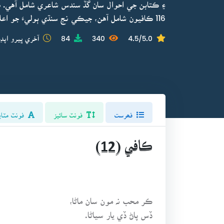
۽ ڪتابن جي احوال سان گڏ سندس شاعري شامل آهي. هي 
116 ڪافيون شامل آهن، جيڪي نج سنڌي ٻوليءَ جو اعليٰ نمونو آهن.
4.5/5.0
340
84
آخري ڀيرو اپڊي
فھرست
فونٽ سائيز
فونٽ مٽاي
ڪافي (12)
ڪر محب نہ مون سان ماڻا،
ڏس پاڻ ڏي يار سياڻا.