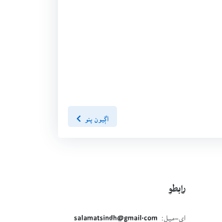
اڳيون پنو
رابطو
اي-ميل:
salamatsindh@gmail.com