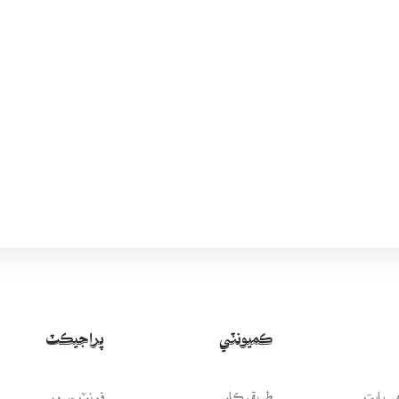
ڪميونٽي
پراجيڪٽ
 بابت
طريقيڪار
فونٽ سرور