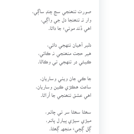
صورت تنھنجي سج چنڊ ساڳي،
وار تہ تنھنجا دل جي واڳي،
اهي ڏند موتيءَ جا داڻا.
دلبر آهيان تنهجي دائي،
هير حجت منھنجي نہ ڪائي،
ڪيئي در تنهجي تي وڪاڻا.
جا ڪي جان ويٺي وساريان،
ساعت هڪڙي ڪين وساريان،
اهي عشق تنھنجي جا اُراڻا.
سھڻا سھڻا سر تي چاتم،
ميڙي سيڙي پيارل پاتم،
ڳل ڳچيءَ منجهہ ڳھڻا.