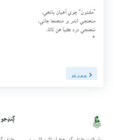
”مفتون“ چوي آهيان ٻانھي،
منھنجي اندر ۾ منھنجا جاني،
تنھنجي درد ڪيا هن ٿاڻا.
*
پويون پَنو
ڳنڍجو
سنڌسلامت ڪتاب گهر ھڪ آن لائين لائبريري
ڪتاب گهر