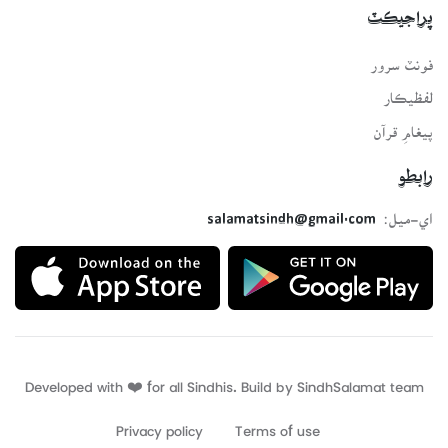
پراجيڪٽ
فونٽ سرور
لفظيڪار
پيغامِ قرآن
رابطو
اي-ميل:
salamatsindh@gmail.com
Developed with ❤️ for all Sindhis. Build by
SindhSalamat
team
Privacy policy
Terms of use