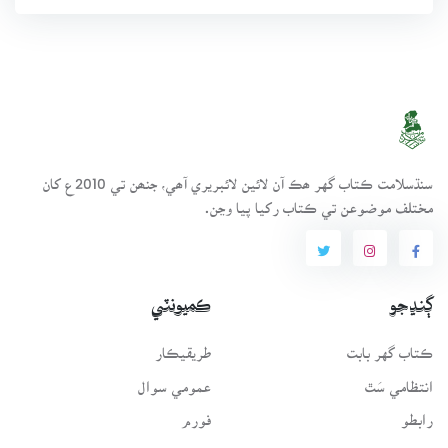
سنڌسلامت ڪتاب گهر ھڪ آن لائين لائبريري آھي، جنھن تي 2010ع کان
مختلف موضوعن تي ڪتاب رکيا پيا وڃن.
ڳنڍجو
ڪميونٽي
ڪتاب گهر بابت
طريقيڪار
انتظامي سَٿ
عمومي سوال
رابطو
فورم