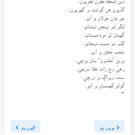
گڏيون هن گوشت ۾ گهَريون،
جو دؤن جولان ۾ آيو.
لڳو ٿم نينھن نيشانو،
گهمان ٿو مرد مستانو،
ڳڌو تم مست ميخانو،
عجب جھان ۾ آيو.
پرين ”مفتون“ سان پرچي،
رهي وڃ رات ڪا سرچي،
سندءِ ويراڳ ۾ ورچي،
گولو گهمسان ۾ آيو.
*
پويون پَنو
اڳيون پنو