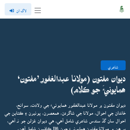
لاگ ان
شاعري
ديوان مفتون (مولانا عبدالغفور ’مفتون‘
ھمايونيءَ جو ڪلام)
ديوان مفتون ۾ مولانا عبدالغفور همايونيءَ جي ولادت، سوانح،
خاندان جي احوال، مولانا جي شاگردن، همعصرن، پونيرن ۽ ڪتابن جي
احوال سان گڏ سندس شاعري شامل آهي. هي ديوان غزلن جو نہ آهي،
پر هن ۾ مولانا مفتون همايونيءَ جون 116 ڪافيون شامل آهن،