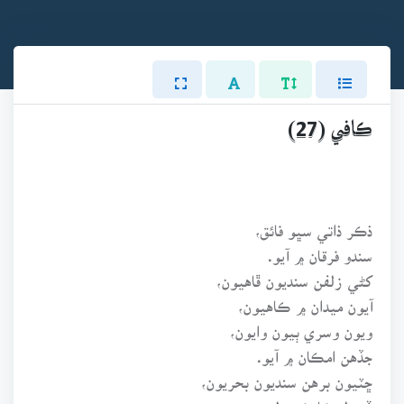
ڪافي (27)
ذڪر ذاتي سڀو فائق،
سندو فرقان ۾ آيو.
کڻي زلفن سنديون ڦاهيون،
آيون ميدان ۾ ڪاهيون،
ويون وسري ٻيون وايون،
جڏهن امڪان ۾ آيو.
ڇٽيون برهن سنديون بحريون،
ڏين لمڪا ڪرن لھريون،