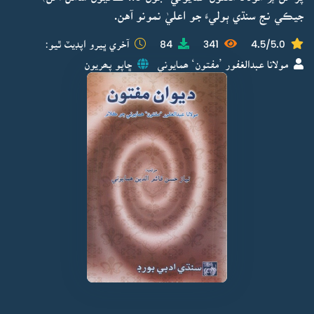
جيڪي نج سنڌي ٻوليءَ جو اعليٰ نمونو آهن.
4.5/5.0
341
84
آخري ڀيرو اپڊيٽ ٿيو:
مولانا عبدالغفور ’مفتون‘ ھمايوني
ڇاپو پھريون