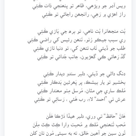
ويس آدم جو ويڙھي، ظاھر تو پنھنجي ذات ڪَئِي
راز اھڙي ۾ رَھِي، رانجھن راجائي تو ڪَئِي
بُت منجھانرا بُت ٺاھي، تو برھ جي بَازي ڪَئِي
ري سبب جيڪو رُٺو، تَنھن رئيس کي راِضي ڪَئِي
طلب جو ڏيئي تَاب تنھن کي، تو دنيا تازي ڪَئِي
گڏ رَھائي ڪي گھڙيون، جانب جُدائي تو ڪَئِي
دنگ داڻي جو ڏيئي، دلبر سندو ديدار ڪَئِي
بخشيو تو يار بيشڪ، پر پَھرئين بَدڪار ڪَئِي
مُلڪ ساري جي مٿان، مُرسل مِٺو مھندار ڪَئِي
عرش تي ”احمد“ لاءِ، رب ھُئي ، رَسائِي تو ڪَئِي
ھَانُ ”حافظ“ تي وري، دلبر ھيڏا دَڙڪا ھَلَن
مُحب تُنھنجي مُلڪ ۾ مُحبت وارا ڪِٿ ڪِٿ مِلَنَ
تُون سڀن جو آھين خالق، ته به سڀئي مُون تان کلن