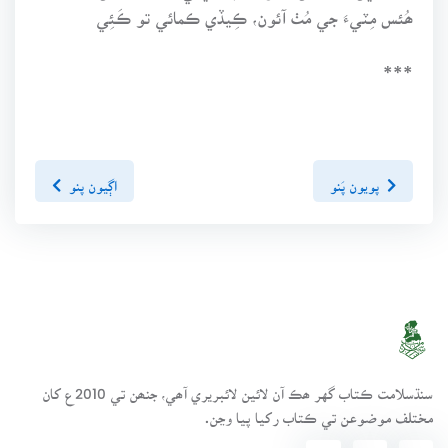
ھُئس مِٽيءَ جي مُٺ آئون، ڪِيڏي ڪمائي تو ڪَئِي
***
پويون پَنو
اڳيون پنو
سنڌسلامت ڪتاب گهر ھڪ آن لائين لائبريري آھي، جنھن تي 2010ع کان
مختلف موضوعن تي ڪتاب رکيا پيا وڃن.