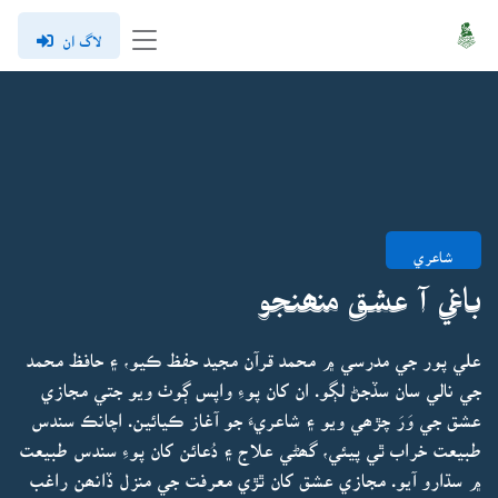
لاگ ان
شاعري
باغي آ عشق منھنجو
علي پور جي مدرسي ۾ محمد قرآن مجيد حفظ ڪيو، ۽ حافظ محمد
جي نالي سان سڏجڻ لڳو. ان کان پوءِ واپس ڳوٺ ويو جتي مجازي
عشق جي وَرَ چڙھي ويو ۽ شاعريءَ جو آغاز ڪيائين. اچانڪ سندس
طبيعت خراب ٿي پيئي، گھڻي علاج ۽ دُعائن کان پوءِ سندس طبيعت
۾ سڌارو آيو. مجازي عشق کان ٿڙي معرفت جي منزل ڏانھن راغب