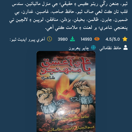
ٿيو، جنھن رڱي ريٽو ڪيس ۽ حقيقيءَ جي منزل ماڻيائين. سندس
قلب تان ڪٽ لھي صاف ٿيو. حافظ صاحب، غاصبن، غدارن، بي
ضميرن، جابرن، ظالمن، بخيلن، بزدلن، منافقن، لوڀين ۽ لالچين تي
پنھنجي شاعريءَ ۾ لعنت ۽ ملامت ڪئي آھي.
4.5/5.0
14993
3980
آخري ڀيرو اپڊيٽ ٿيو:
حافظ نظاماڻي
ڇاپو پھريون