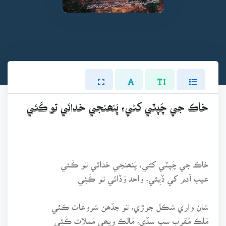
خاڪ جي چَپٽي کڻي، پَنھنجي خدائي تو ڪَئي
خاڪ جي چَپٽي کڻي، پَنھنجي خدائي تو ڪَئي
عيب آدم کي ڏيِئي، واحد وَڏائي تو ڪَئِي
شان واري شڪل جوڙي، تو جڏھن شروعات ڪئي
مَلڪ مُقرب سڀ سڏي، مَالڪ ويھي مَملات ڪَئِي