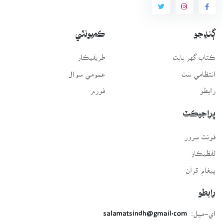
ڳنڍجو
ڪميونٽي
ڪتاب گهر بابت
طريقيڪار
انتظامي سَٿ
عمومي سوال
رابطو
فورم
پراجيڪٽ
فونٽ سرور
لفظيڪار
پيغامِ قرآن
رابطو
اي-ميل:
salamatsindh@gmail.com