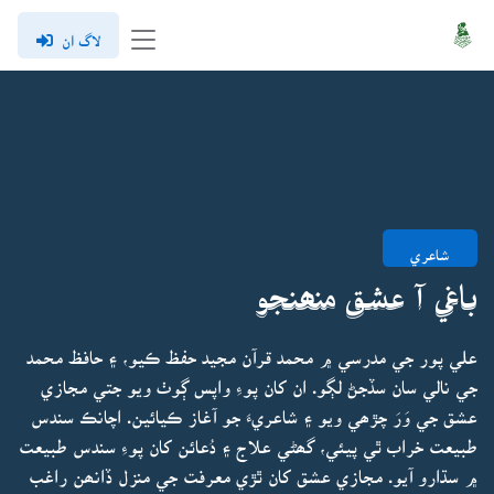
لاگ ان
شاعري
باغي آ عشق منھنجو
علي پور جي مدرسي ۾ محمد قرآن مجيد حفظ ڪيو، ۽ حافظ محمد
جي نالي سان سڏجڻ لڳو. ان کان پوءِ واپس ڳوٺ ويو جتي مجازي
عشق جي وَرَ چڙھي ويو ۽ شاعريءَ جو آغاز ڪيائين. اچانڪ سندس
طبيعت خراب ٿي پيئي، گھڻي علاج ۽ دُعائن کان پوءِ سندس طبيعت
۾ سڌارو آيو. مجازي عشق کان ٿڙي معرفت جي منزل ڏانھن راغب