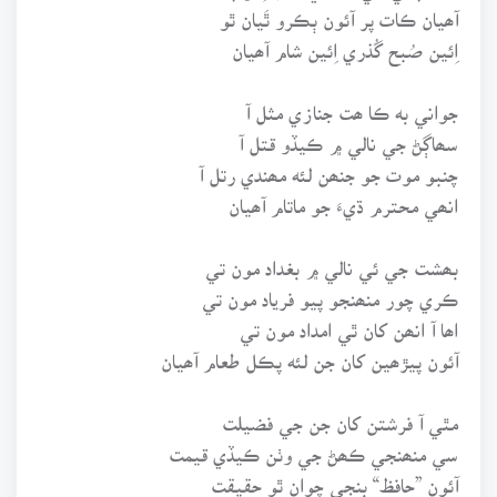
آھيان ڪات پر آئون ٻڪرو ٿَيان ٿو
اِئين صُبح گُذري اِئين شام آھيان
جواني به ڪا ھت جنازي مثل آ
سھاڳڻ جي نالي ۾ ڪيڏو قتل آ
چنبو موت جو جنھن لئه مھندي رتل آ
انھي محترم ڌيءَ جو ماتام آھيان
بھشت جي ئي نالي ۾ بغداد مون تي
ڪري چور منھنجو پيو فرياد مون تي
اھا آ انھن کان ٿي امداد مون تي
آئون پيڙھين کان جن لئه پڪل طعام آھيان
مٿي آ فرشتن کان جن جي فضيلت
سي منھنجي ڪھڻ جي وٺن ڪيڏي قيمت
آئون ”حافظ“ بنجي چوان ٿو حقيقت