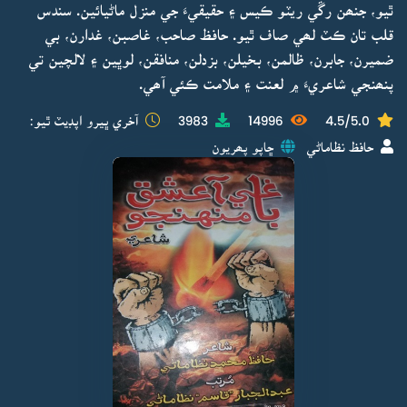
ٿيو، جنھن رڱي ريٽو ڪيس ۽ حقيقيءَ جي منزل ماڻيائين. سندس
قلب تان ڪٽ لھي صاف ٿيو. حافظ صاحب، غاصبن، غدارن، بي
ضميرن، جابرن، ظالمن، بخيلن، بزدلن، منافقن، لوڀين ۽ لالچين تي
پنھنجي شاعريءَ ۾ لعنت ۽ ملامت ڪئي آھي.
4.5/5.0
14996
3983
آخري ڀيرو اپڊيٽ ٿيو:
حافظ نظاماڻي
ڇاپو پھريون