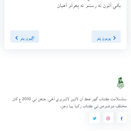
باقي آئون نه رستم نه بِھرام آھيان
پويون پَنو
اڳيون پنو
سنڌسلامت ڪتاب گهر ھڪ آن لائين لائبريري آھي، جنھن تي 2010ع کان
مختلف موضوعن تي ڪتاب رکيا پيا وڃن.