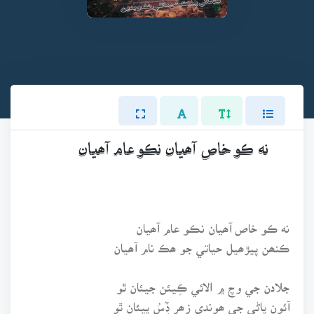
نه ڪو خاص آھيان نڪو عام آھيان
نه ڪو خاص آھيان نڪو عام آھيان
ڪنھن پيڙھيل حياتي جو ھڪ نام آھيان
جلادن جي وچ ۾ الائي ڪِيئن جيئان ٿو
آئون پاڻي جي ھوندي زھر ڏِسُ پيئان ٿو