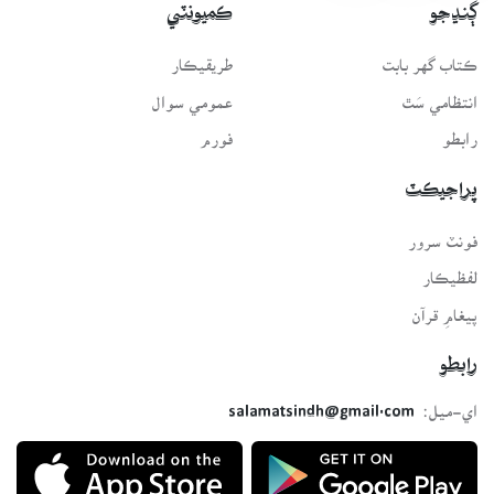
ڳنڍجو
ڪميونٽي
ڪتاب گهر بابت
طريقيڪار
انتظامي سَٿ
عمومي سوال
رابطو
فورم
پراجيڪٽ
فونٽ سرور
لفظيڪار
پيغامِ قرآن
رابطو
اي-ميل:
salamatsindh@gmail.com