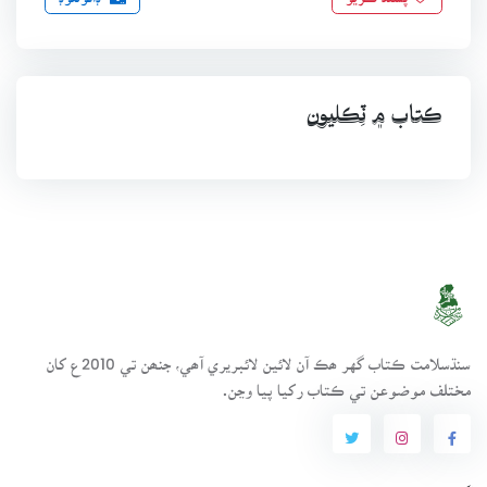
ڪتاب ۾ ٽِڪليون
سنڌسلامت ڪتاب گهر ھڪ آن لائين لائبريري آھي، جنھن تي 2010ع کان
مختلف موضوعن تي ڪتاب رکيا پيا وڃن.