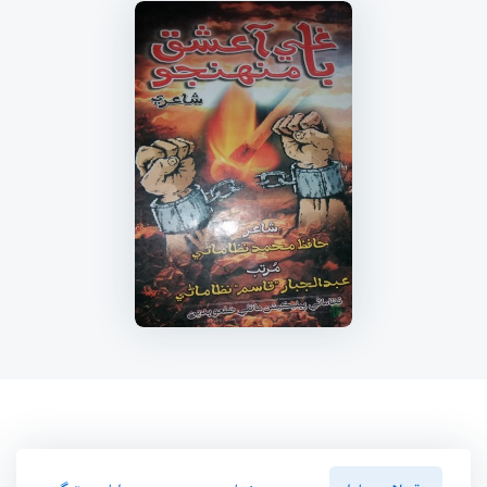
سنڌسلامت پاران
ڪتاب ۾
رايا ۽ ريٽنگ