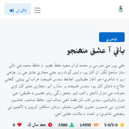
لاگ ان
شاعري
باغي آ عشق منھنجو
علي پور جي مدرسي ۾ محمد قرآن مجيد حفظ ڪيو، ۽ حافظ محمد جي نالي
سان سڏجڻ لڳو. ان کان پوءِ واپس ڳوٺ ويو جتي مجازي عشق جي وَرَ چڙھي
ويو ۽ شاعريءَ جو آغاز ڪيائين. اچانڪ سندس طبيعت خراب ٿي پيئي، گھڻي
علاج ۽ دُعائن کان پوءِ سندس طبيعت ۾ سڌارو آيو. مجازي عشق کان ٿڙي
معرفت جي منزل ڏانھن راغب ٿيو، جنھن رڱي ريٽو ڪيس ۽ حقيقيءَ جي
منزل ماڻيائين. سندس قلب تان ڪٽ لھي صاف ٿيو. حافظ صاحب، غاصبن،
غدارن، بي ضميرن، جابرن، ظالمن، بخيلن، بزدلن، منافقن، لوڀين ۽ لالچين تي
پنھنجي شاعريءَ ۾ لعنت ۽ ملامت ڪئي آھي.
5.0/5.0
14995
3980
هڪ سال اڳ
0