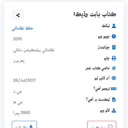
ڪتاب بابت وڌيڪ:
ليکڪ
حافظ نظاماڻي
ڇپيو ويو
2015
ڇپائيندڙ
نظاماڻي پبليڪيشن، ماتلي
ڇاپو
پھريون
عالمي ڪتاب نمبر
آن لائين ٿيو
26/Jul/2017
ترجمو آھي؟
جي نہ
ٽيڪسٽ ۾ آھي؟
جي ھا
لاٿو ويو
3980 ڀيرا
ڊائونلوڊ
پسند ڪريو