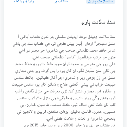
سنڌ سلامت پاران
سنڌ سلامت ڊجيٽل بوڪ ايڊيشن سلسلي جو نئون ڪتاب ”باغي آ
عشق منهنجو“ اوهان اڳيان پيش ڪجي ٿو. هي ڪتاب سنڌ جي باغي
شاعر حافظ محمد نظاماڻي صاحب جي شاعريءَ جو مجموعو آهي
جنهن جو مرتب عبدالجبار ”قاسم“ نظاماڻي صاحب آهي.
علي پور جي مدرسي ۾ محمد قرآن مجيد حفظ ڪيو، ۽ حافظ محمد
جي نالي سان سڏجڻ لڳو. ان کان پوءِ واپس ڳوٺ ويو جتي مجازي
عشق جي وَرَ چڙھي ويو ۽ شاعريءَ جو آغاز ڪيائين. اچانڪ سندس
طبيعت خراب ٿي پيئي، گھڻي علاج ۽ دُعائن کان پوءِ سندس طبيعت
۾ سڌارو آيو. مجازي عشق کان ٿڙي معرفت جي منزل ڏانھن راغب
ٿيو، جنھن رڱي ريٽو ڪيس ۽ حقيقيءَ جي منزل ماڻيائين. سندس
قلب تان ڪٽ لھي صاف ٿيو. حافظ صاحب، غاصبن، غدارن، بي
ضميرن، جابرن، ظالمن، بخيلن، بزدلن، منافقن، لوڀين ۽ لالچين تي
پنھنجي شاعريءَ ۾ لعنت ۽ ملامت ڪئي آھي.
هن ڪتاب جو پهريون ڇاپو 2006ع ۾ ۽ ٻيو ڇاپو 2015ع ۾