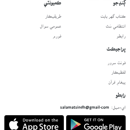
ڳنڍجو
ڪميونٽي
ڪتاب گهر بابت
طريقيڪار
انتظامي سَٿ
عمومي سوال
رابطو
فورم
پراجيڪٽ
فونٽ سرور
لفظيڪار
پيغامِ قرآن
رابطو
اي-ميل:
salamatsindh@gmail.com