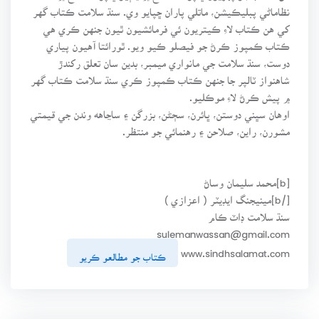
نظاماڻي پبليڪيشن، ماتلي پاران ڇپايو وي. سنڌ سلامت ڪتاب گهر
کي هن ڪتاب لاءِ ڪيتريون ئي فرمائشيون ٿيون جنهن ڪري هي
ڪتاب ڪمپوز ڪرڻ جو فيصلو ڪيو ويو. ٿورائتا آهيون پياري
دوست، سنڌ سلامت جي مانواري ميمبر، بدين سان تعلق رکندڙ
شاهنواز ٽالپر جا جنهن ڪتاب ڪمپوز ڪري سنڌ سلامت ڪتاب گهر
۾ پيش ڪرڻ لاءِ موڪليو.
اوهان سڀني دوستن، ڀائرن، سڄڻن، بزرگن ۽ ساڃاهه وندن جي قيمتي
مشورن، راين، صلاحن ۽ رهنمائي جو منتظر.
[b]محمد سليمان وساڻ
[/b]مينيجنگ ايڊيٽر ( اعزازي )
سنڌ سلامت ڊاٽ ڪام
sulemanwassan@gmail.com
www.sindhsalamat.com
ڪتاب جو مطالعو ڪريو