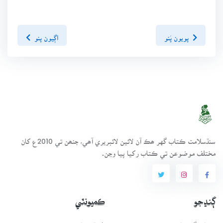
پويون پَنو
اڳيون پنو
سنڌسلامت ڪتاب گهر ھڪ آن لائين لائبريري آھي، جنھن تي 2010ع کان
مختلف موضوعن تي ڪتاب رکيا پيا وڃن.
ڳنڍجو
ڪميونٽي
ڪتاب گهر بابت
طريقيڪار