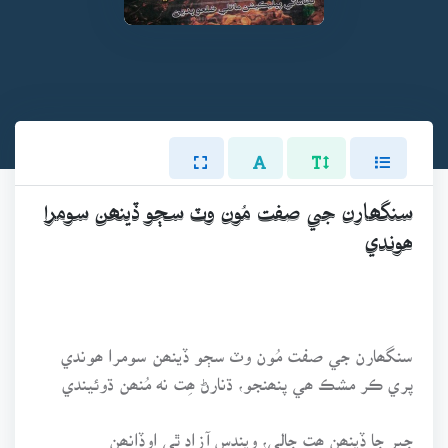
سنگھارن جي صفت مُون وٽ سڄو ڏينھن سومرا
ھوندي
سنگھارن جي صفت مُون وٽ سڄو ڏينھن سومرا ھوندي
پري ڪر مشڪ ھي پنھنجو، ڌنارڻ ھِت نه مُنھن ڌوئيندي
جبر جا ڏينھن ھِت جالي، ويندس آزاد ٿي اوڏانھن