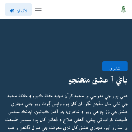
لاگ ان
شاعري
باغي آ عشق منھنجو
علي پور جي مدرسي ۾ محمد قرآن مجيد حفظ ڪيو، ۽ حافظ محمد
جي نالي سان سڏجڻ لڳو. ان کان پوءِ واپس ڳوٺ ويو جتي مجازي
عشق جي وَرَ چڙھي ويو ۽ شاعريءَ جو آغاز ڪيائين. اچانڪ سندس
طبيعت خراب ٿي پيئي، گھڻي علاج ۽ دُعائن کان پوءِ سندس طبيعت
۾ سڌارو آيو. مجازي عشق کان ٿڙي معرفت جي منزل ڏانھن راغب