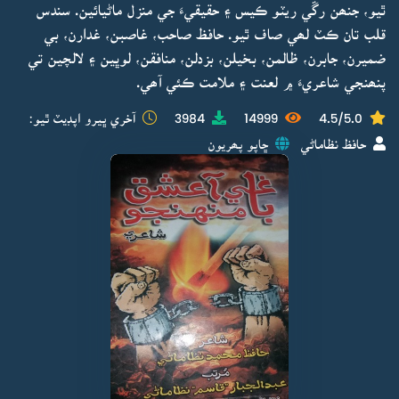
ٿيو، جنھن رڱي ريٽو ڪيس ۽ حقيقيءَ جي منزل ماڻيائين. سندس
قلب تان ڪٽ لھي صاف ٿيو. حافظ صاحب، غاصبن، غدارن، بي
ضميرن، جابرن، ظالمن، بخيلن، بزدلن، منافقن، لوڀين ۽ لالچين تي
پنھنجي شاعريءَ ۾ لعنت ۽ ملامت ڪئي آھي.
4.5/5.0
14999
3984
آخري ڀيرو اپڊيٽ ٿيو:
حافظ نظاماڻي
ڇاپو پھريون