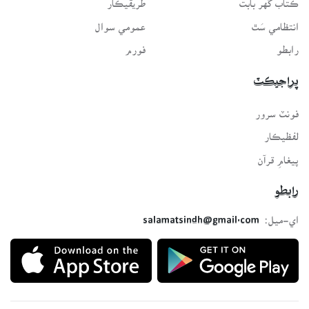
انتظامي سَٿ
عمومي سوال
رابطو
فورم
پراجيڪٽ
فونٽ سرور
لفظيڪار
پيغامِ قرآن
رابطو
اي-ميل:
salamatsindh@gmail.com