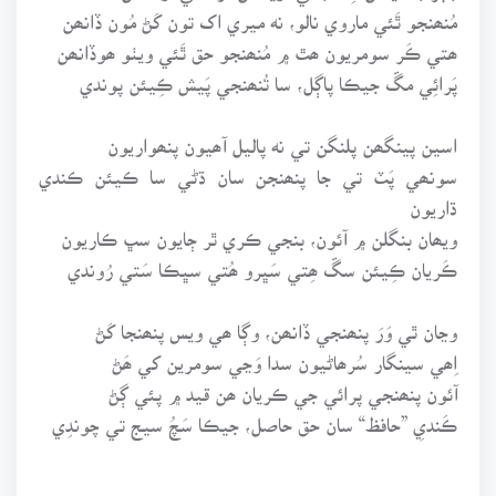
مُنھنجو ٿَئي ماروي نالو، نه ميري اک تون کَڻ مُون ڏانھن
ھتي ڪَر سومريون ھٿ ۾ مُنھنجو حق ٿَئي ويٺو ھوڏانھن
پَرائِي مڱ جيڪا پاڳل، سا تُنھنجي پَيش ڪِيئن پوندي
اسين پينگھن پلنگن تي نه پاليل آھيون پنھواريون
سونھي پَٽ تي جا پنھنجن سان ڌڻي سا ڪيئن ڪندي
ڌاريون
ويھان بنگلن ۾ آئون، بنجي ڪري ٿر ڄايون سڀ ڪاريون
ڪَريان ڪِيئن سڱ ھِتي سَڀرو ھُتي سڀڪا سَتي رُوندي
وڃان ٿي وَرَ پنھنجي ڏانھن، وڳا ھي ويس پنھنجا کَڻ
اِھي سينگار سُرھاڻيون سدا وَڃي سومرين کي ھَڻ
آئون پنھنجي پرائي جي ڪريان ھن قيد ۾ پئي ڳڻ
ڪَنديِ ”حافظ“ سان حق حاصل، جيڪا سَچُ سيج تي چوندِي