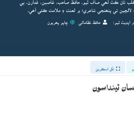
 قلب تان ڪٽ لھي صاف ٿيو. حافظ صاحب، غاصبن، غدارن، بي
 ۽ لالچين تي پنھنجي شاعريءَ ۾ لعنت ۽ ملامت ڪئي آھي.
 اپڊيٽ ٿيو:
حافظ نظاماڻي
ڇاپو پھريون
و
فُل اسڪرين
سان ٿينداسون