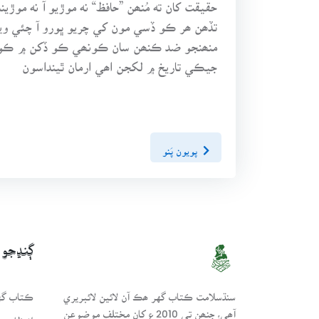
حقيقت کان ته مُنھن ”حافظ“ نه موڙيو آ نه موڙين
تڏھن ھر ڪو ڏسي مون کي چريو ڀورو آ چئي وين
منھنجو ضد ڪنھن سان ڪونھي ڪو ڏکن ۾ ڪو ته
جيڪي تاريخ ۾ لکجن اھي ارمان ٿينداسون
پويون پَنو
ڳنڍجو
سنڌسلامت ڪتاب گهر ھڪ آن لائين لائبريري
ڪتاب گهر
آھي، جنھن تي 2010ع کان مختلف موضوعن
انتظامي 