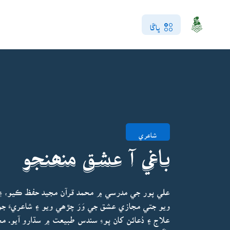
ڀاڱا
شاعري
باغي آ عشق منھنجو
علي پور جي مدرسي ۾ محمد قرآن مجيد حفظ ڪيو، ۽ ح
ويو جتي مجازي عشق جي وَرَ چڙھي ويو ۽ شاعريءَ ج
علاج ۽ دُعائن کان پوءِ سندس طبيعت ۾ سڌارو آيو. 