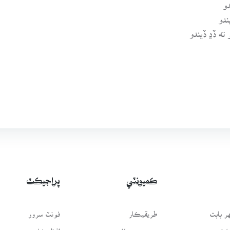
دو
دو
 ڏڍ ڏيندو
ڪميونٽي
پراجيڪٽ
 بابت
طريقيڪار
فونٽ سرور
سَٿ
عمومي سوال
لفظيڪار