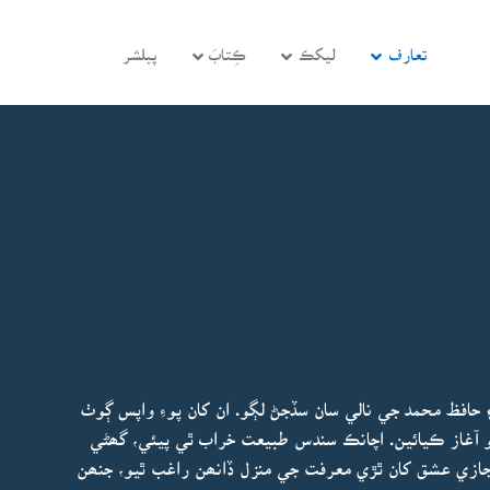
تعارف
ليکڪ
ڪِتابَ
پبلشر
افظ محمد جي نالي سان سڏجڻ لڳو. ان کان پوءِ واپس ڳوٺ
و آغاز ڪيائين. اچانڪ سندس طبيعت خراب ٿي پيئي، گھڻي
مجازي عشق کان ٿڙي معرفت جي منزل ڏانھن راغب ٿيو، جنھن