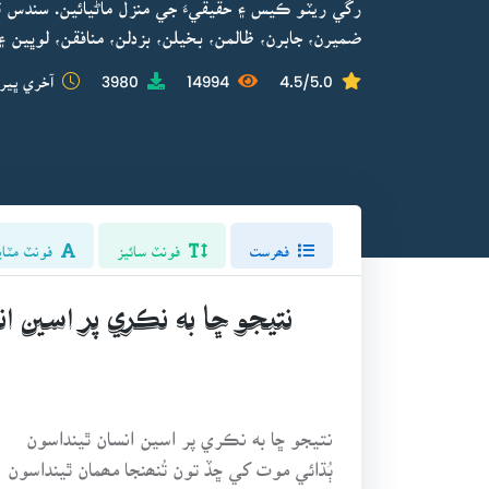
رڱي ريٽو ڪيس ۽ حقيقيءَ جي منزل ماڻيائين. سندس
ضميرن، جابرن، ظالمن، بخيلن، بزدلن، منافقن، لوڀين
4.5/5.0
14994
3980
آخري ڀيرو
فھرست
فونٽ سائيز
فونٽ مٽاي
نتيجو ڇا به نڪري پر اسين ان
نتيجو ڇا به نڪري پر اسين انسان ٿينداسون
ٻُڌائي موت کي ڇڏ تون تُنھنجا مھمان ٿينداسون