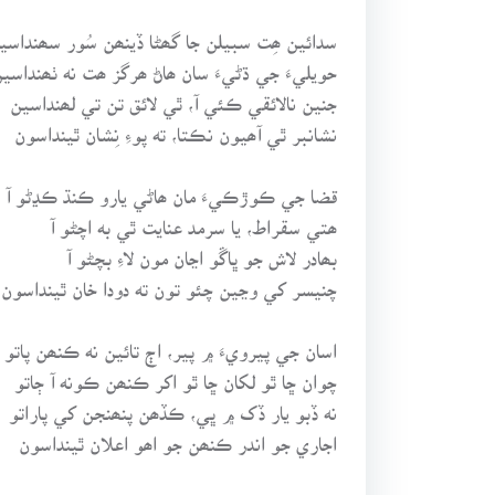
سدائين ھِت سبيلن جا گھڻا ڏينھن سُور سھنداسي
حويليءَ جي ڌڻيءَ سان ھاڻ ھرگز ھت نه ٺھنداسي
جنين نالائقي ڪئي آ، ٿي لائق تن تي لھنداسين
نشانبر ٿي آھيون نڪتا، ته پوءِ نِشان ٿينداسون
قضا جي ڪوڙڪيءَ مان ھاڻي يارو ڪنڌ ڪڍڻو آ
ھتي سقراط، يا سرمد عنايت ٿي به اچڻو آ
بھادر لاش جو ڀاڱو اڃان مون لاءِ بچڻو آ
چنيسر کي وڃين چئو تون ته دودا خان ٿينداسون
اسان جي پيرويءَ ۾ پير، اڄ تائين نه ڪنھن پاتو
چوان ڇا ٿو لکان ڇا ٿو اکر ڪنھن ڪونه آ ڄاتو
نه ڏبو يار ڏک ۾ ڀي، ڪڏھن پنھنجن کي پاراتو
اجاري جو اندر ڪنھن جو اھو اعلان ٿينداسون