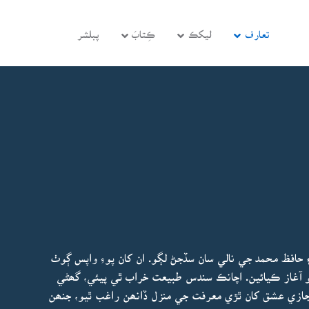
تعارف
ليکڪ
ڪِتابَ
پبلشر
افظ محمد جي نالي سان سڏجڻ لڳو. ان کان پوءِ واپس ڳوٺ
و آغاز ڪيائين. اچانڪ سندس طبيعت خراب ٿي پيئي، گھڻي
مجازي عشق کان ٿڙي معرفت جي منزل ڏانھن راغب ٿيو، جنھن