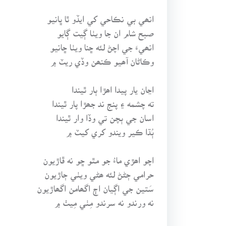
انھي بي نڪاحي کي ايڏو ٿا ڀانيو
صبح شام ان جا ويٺا ڳيت ڳايو
انھيءَ جي اچڻ لئه ڇنا ويٺا ڇانيو
وڪاڻان آھيو ڪنھن وڏي ريٽ ۾
اڃان يار پيدا اھڙا ٻار ٿيندا
ته چشمه ۽ پنج ند جھڙا پار ٿيندا
اسان جي ٻچن تي وڏا وار ٿيندا
ٻُڌا ڪير ويندو کري کيٽ ۾
اچو اھڙي ماءُ جو مٿو ڇو نه ڦاڙيون
حرامي ڄڻڻ لئه ھڻي ويٺي ڄاڙيون
سَتين جي اڳيان اڄ اگھامن اگھاڙيون
نه ورندو نه سرندو مِٺي مِيٺ ۾