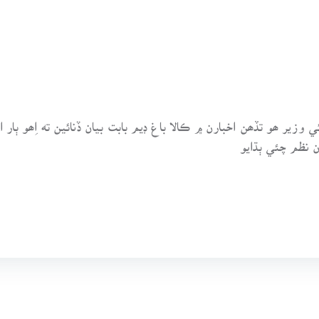
زير ھو تڏھن اخبارن ۾ ڪالا باغ ڊيم بابت بيان ڏنائين ته اِھو ٻار ا
ن نظم چئي ٻڌايو