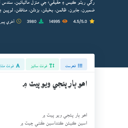
رڱي ريٽو ڪيس ۽ حقيقيءَ جي منزل ماڻيائين. سندس
ضميرن، جابرن، ظالمن، بخيلن، بزدلن، منافقن، لوڀين
4.5/5.0
14995
3980
آخري ڀيرو
فھرست
فونٽ سائيز
فونٽ مٽاي
اھو ٻار پئجي ويو پيٽ ۾
اھو ٻار پئجي ويو پيٽ ۾
اسين ڪيئن ڪنداسين ڪَتي چيٽ ۾