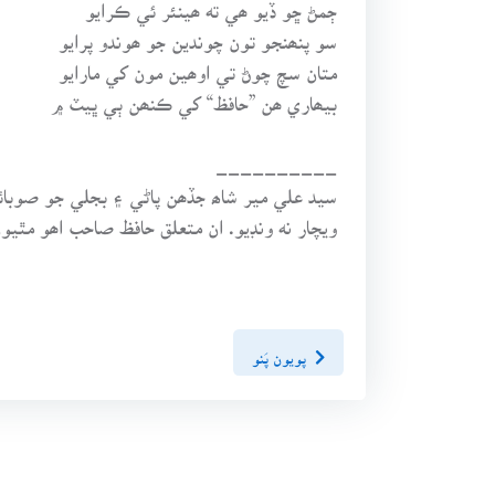
ڄمڻ ڇو ڏيو ھي ته ھينئر ئي ڪرايو
سو پنھنجو تون چوندين جو ھوندو پرايو
متان سچ چوڻ تي اوھين مون کي مارايو
بيھاري ھن ”حافظ“ کي ڪنھن ٻي ڀيٽ ۾
__________
سيد علي مير شاھ جڏھن پاڻي ۽ بجلي جو صوبائي و
ويچار نه ونڊيو. ان متعلق حافظ صاحب اھو مٿيو
پويون پَنو