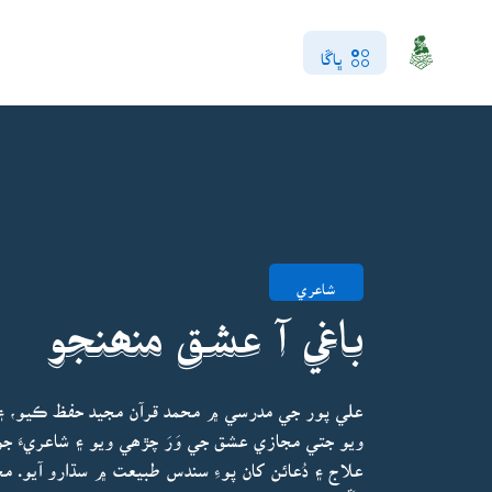
ڀاڱا
شاعري
باغي آ عشق منھنجو
علي پور جي مدرسي ۾ محمد قرآن مجيد حفظ ڪيو، ۽ ح
ويو جتي مجازي عشق جي وَرَ چڙھي ويو ۽ شاعريءَ ج
علاج ۽ دُعائن کان پوءِ سندس طبيعت ۾ سڌارو آيو. 