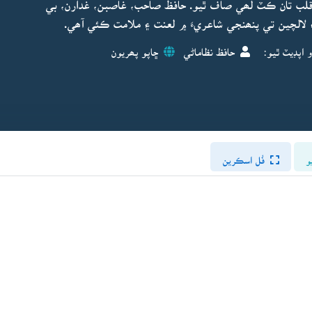
 قلب تان ڪٽ لھي صاف ٿيو. حافظ صاحب، غاصبن، غدارن، بي
 ۽ لالچين تي پنھنجي شاعريءَ ۾ لعنت ۽ ملامت ڪئي آھي.
 اپڊيٽ ٿيو:
حافظ نظاماڻي
ڇاپو پھريون
و
فُل اسڪرين