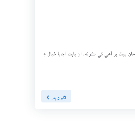
ڃان پيٽ ۾ آھي ئي ڪونه. ان بابت اجايا خيال ۽
اڳيون پنو