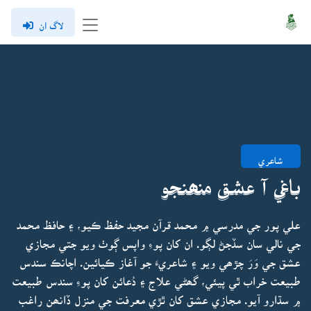
لاگ ان
شاعري
باغي آ عشق منھنجو
علي پور جي مدرسي ۾ محمد قرآن مجيد حفظ ڪيو، ۽ حافظ محمد
جي نالي سان سڏجڻ لڳو. ان کان پوءِ واپس ڳوٺ ويو جتي مجازي
عشق جي وَرَ چڙھي ويو ۽ شاعريءَ جو آغاز ڪيائين. اچانڪ سندس
طبيعت خراب ٿي پيئي، گھڻي علاج ۽ دُعائن کان پوءِ سندس طبيعت
۾ سڌارو آيو. مجازي عشق کان ٿڙي معرفت جي منزل ڏانھن راغب