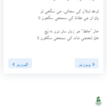
لوڪ ليلان کي سڃاڻي، جي سَگھي ٿو
پاڻ ان جي ڪانڌ کي سمجھي سگھون ٿا
حال ”حافظ“ جو زبان سان تون نه پُڇ
ھاڻ تُنھنجي شاند کي سمجھي سَگھُون ٿا
پويون پَنو
اڳيون پنو