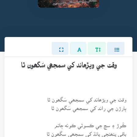
وقت جي ويڙھاند کي سمجھي سَگھون ٿا
وقت جي ويڙھاند کي سمجھي سَگھون ٿا
ٻارڙن جي راند کي سمجھي سَگھون ٿا
ڪُوڙ ۽ سچ جي ڪسوٽي ڪونه ڄاتم
باقي پنھنجي پانڌ کي سمجھي سگھون ٿا