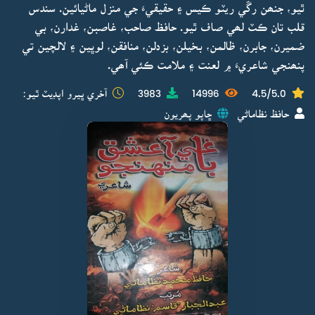
ٿيو، جنھن رڱي ريٽو ڪيس ۽ حقيقيءَ جي منزل ماڻيائين. سندس
قلب تان ڪٽ لھي صاف ٿيو. حافظ صاحب، غاصبن، غدارن، بي
ضميرن، جابرن، ظالمن، بخيلن، بزدلن، منافقن، لوڀين ۽ لالچين تي
پنھنجي شاعريءَ ۾ لعنت ۽ ملامت ڪئي آھي.
4.5/5.0
14996
3983
آخري ڀيرو اپڊيٽ ٿيو:
حافظ نظاماڻي
ڇاپو پھريون