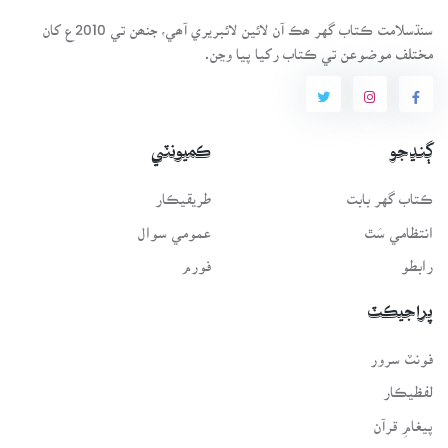
سنڌسلامت ڪتاب گهر ھڪ آن لائين لائبريري آھي، جنھن تي 2010ع کان
مختلف موضوعن تي ڪتاب رکيا پيا وڃن.
ڳنڍجو
ڪميونٽي
ڪتاب گهر بابت
طريقيڪار
انتظامي سَٿ
عمومي سوال
رابطو
فورم
پراجيڪٽ
فونٽ سرور
لفظيڪار
پيغامِ قرآن